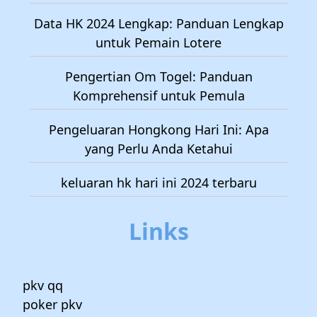
Data HK 2024 Lengkap: Panduan Lengkap
untuk Pemain Lotere
Pengertian Om Togel: Panduan
Komprehensif untuk Pemula
Pengeluaran Hongkong Hari Ini: Apa
yang Perlu Anda Ketahui
keluaran hk hari ini 2024 terbaru
Links
pkv qq
poker pkv