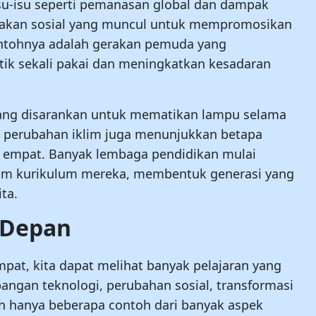
 isu-isu seperti pemanasan global dan dampak
erakan sosial yang muncul untuk mempromosikan
ontohnya adalah gerakan pemuda yang
k sekali pakai dan meningkatkan kesadaran
orang disarankan untuk mematikan lampu selama
 perubahan iklim juga menunjukkan betapa
uh empat. Banyak lembaga pendidikan mulai
lam kurikulum mereka, membentuk generasi yang
ta.
 Depan
mpat, kita dapat melihat banyak pelajaran yang
bangan teknologi, perubahan sosial, transformasi
ah hanya beberapa contoh dari banyak aspek