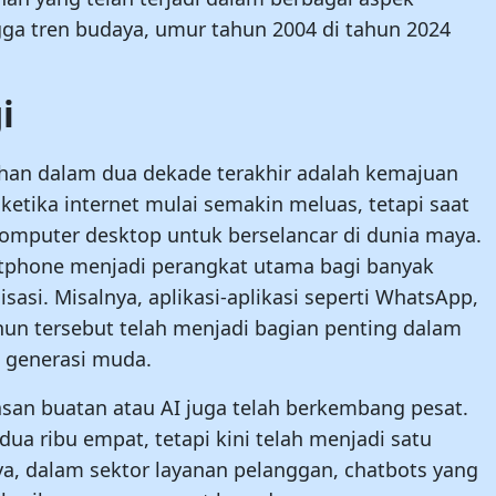
ga tren budaya, umur tahun 2004 di tahun 2024
i
ahan dalam dua dekade terakhir adalah kemajuan
ketika internet mulai semakin meluas, tetapi saat
omputer desktop untuk berselancar di dunia maya.
artphone menjadi perangkat utama bagi banyak
sasi. Misalnya, aplikasi-aplikasi seperti WhatsApp,
hun tersebut telah menjadi bagian penting dalam
a generasi muda.
asan buatan atau AI juga telah berkembang pesat.
dua ribu empat, tetapi kini telah menjadi satu
ya, dalam sektor layanan pelanggan, chatbots yang