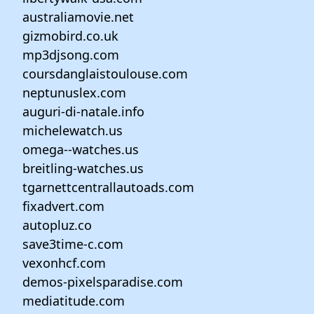
australiamovie.net
gizmobird.co.uk
mp3djsong.com
coursdanglaistoulouse.com
neptunuslex.com
auguri-di-natale.info
michelewatch.us
omega--watches.us
breitling-watches.us
tgarnettcentrallautoads.com
fixadvert.com
autopluz.co
save3time-c.com
vexonhcf.com
demos-pixelsparadise.com
mediatitude.com