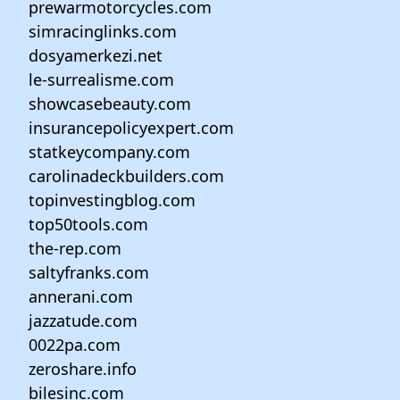
prewarmotorcycles.com
simracinglinks.com
dosyamerkezi.net
le-surrealisme.com
showcasebeauty.com
insurancepolicyexpert.com
statkeycompany.com
carolinadeckbuilders.com
topinvestingblog.com
top50tools.com
the-rep.com
saltyfranks.com
annerani.com
jazzatude.com
0022pa.com
zeroshare.info
bilesinc.com