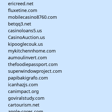
ericreed.net
fluxetine.com
mobilecasino8760.com
betqq3.net
casinoloans5.us
CasinoAuction.us
kipooglecouk.us
mykitchennhome.com
aumoulinvert.com
thefoodiepassport.com
superwindowproject.com
papibakigrafo.com
icanhazjs.com
canimpact.org
goviralstudy.com
cartourism.net
apple-cores.com