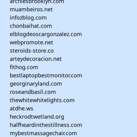
archiesbrooklyn.com
muambeiros.net
infozblog.com
chonbaihat.com
elblogdeoscargonzalez.com
webpromote.net
steroids-store.co
arteydecoracion.net
fithog.com
bestlaptopbestmonitor.com
georginaryland.com
roseandbasil.com
thewhitewhitelights.com
atdhe.ws
heckrodtwetland.org
halfheardinthestillness.com
mybestmassagechair.com