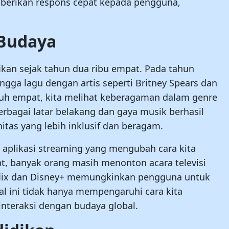
mberikan respons cepat kepada pengguna,
 Budaya
kan sejak tahun dua ribu empat. Pada tahun
gga lagu dengan artis seperti Britney Spears dan
uluh empat, kita melihat keberagaman dalam genre
rbagai latar belakang dan gaya musik berhasil
tas yang lebih inklusif dan beragam.
 aplikasi streaming yang mengubah cara kita
t, banyak orang masih menonton acara televisi
etflix dan Disney+ memungkinkan pengguna untuk
Hal ini tidak hanya mempengaruhi cara kita
interaksi dengan budaya global.