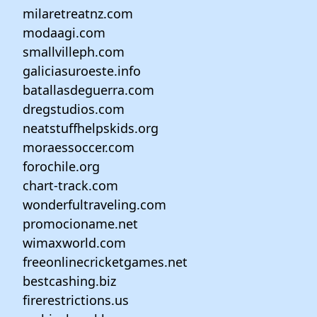
milaretreatnz.com
modaagi.com
smallvilleph.com
galiciasuroeste.info
batallasdeguerra.com
dregstudios.com
neatstuffhelpskids.org
moraessoccer.com
forochile.org
chart-track.com
wonderfultraveling.com
promocioname.net
wimaxworld.com
freeonlinecricketgames.net
bestcashing.biz
firerestrictions.us