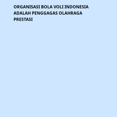
ORGANISASI BOLA VOLI INDONESIA
ADALAH PENGGAGAS OLAHRAGA
PRESTASI