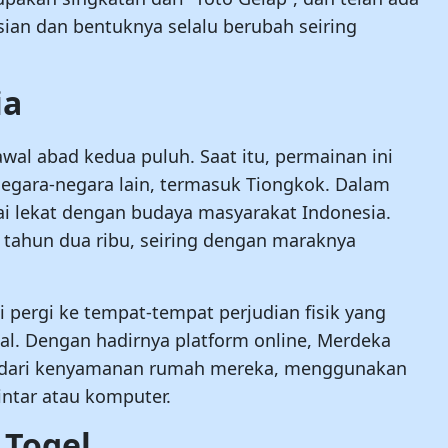
ian dan bentuknya selalu berubah seiring
ia
wal abad kedua puluh. Saat itu, permainan ini
 negara-negara lain, termasuk Tiongkok. Dalam
i lekat dengan budaya masyarakat Indonesia.
a tahun dua ribu, seiring dengan maraknya
i pergi ke tempat-tempat perjudian fisik yang
egal. Dengan hadirnya platform online, Merdeka
 dari kenyamanan rumah mereka, menggunakan
ntar atau komputer.
Togel