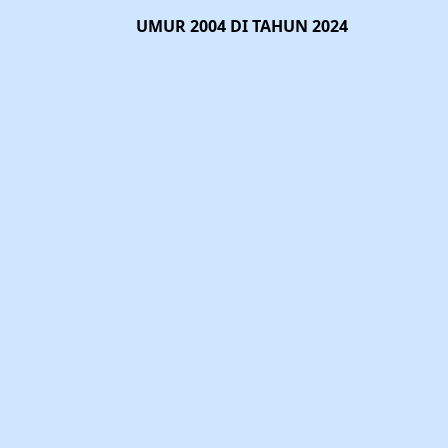
UMUR 2004 DI TAHUN 2024