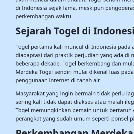
di Indonesia sejak lama, meskipun pengoperas
perkembangan waktu.
Sejarah Togel di Indones
Togel pertama kali muncul di Indonesia pada a
diadaptasi dari praktik perjudian yang ada di
beberapa dekade, Togel berkembang dan mula
Merdeka Togel sendiri mulai dikenal luas pad
penggunaan internet di tanah air.
Masyarakat yang ingin bermain tidak perlu lag
sering kali tidak dapat diakses atau malah il
Togel memungkinkan pemain untuk bertaruh
perangkat yang sudah umum seperti ponsel pi
Perkembangan Merdeka 