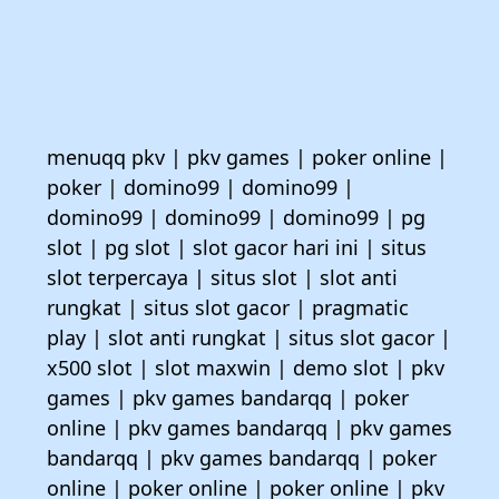
menuqq pkv
|
pkv games
|
poker online
|
poker
|
domino99
|
domino99
|
domino99
|
domino99
|
domino99
|
pg
slot
|
pg slot
|
slot gacor hari ini
|
situs
slot terpercaya
|
situs slot
|
slot anti
rungkat
|
situs slot gacor
|
pragmatic
play
|
slot anti rungkat
|
situs slot gacor
|
x500 slot
|
slot maxwin
|
demo slot
|
pkv
games
|
pkv games bandarqq
|
poker
online
|
pkv games bandarqq
|
pkv games
bandarqq
|
pkv games bandarqq
|
poker
online
|
poker online
|
poker online
|
pkv