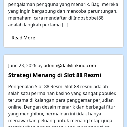
pengalaman pengguna yang menarik. Bagi mereka
yang ingin bergabung dan mencoba peruntungan,
memahami cara mendaftar di Indosbobet88
adalah langkah pertama […]
Read More
June 23, 2026
by
admin@dailylinking.com
Strategi Menang di Slot 88 Resmi
Pengenalan Slot 88 Resmi Slot 88 resmi adalah
salah satu permainan kasino yang sangat populer,
terutama di kalangan para penggemar perjudian
online. Dengan desain menarik dan berbagai fitur
yang menghibur, permainan ini tidak hanya
menawarkan peluang untuk menang tetapi juga