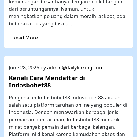
kemenangan besar hanya dengan sedikit tangan
dari peruntungannya. Namun, untuk
meningkatkan peluang dalam meraih jackpot, ada
beberapa tips yang bisa […]
Read More
June 28, 2026
by
admin@dailylinking.com
Kenali Cara Mendaftar di
Indosbobet88
Pengenalan Indosbobet88 Indosbobet88 adalah
salah satu platform taruhan online yang populer di
Indonesia. Dengan menawarkan berbagai jenis
permainan dan taruhan, Indosbobet88 menarik
minat banyak pemain dari berbagai kalangan.
Platform ini dikenal karena kemudahan akses dan