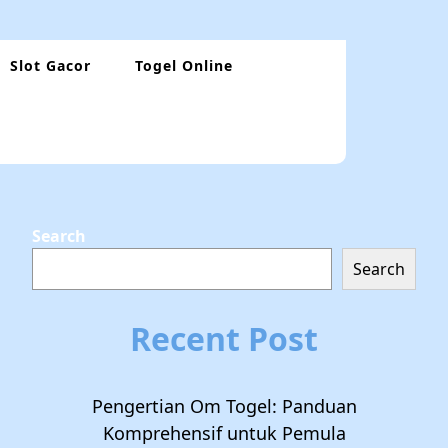
Slot Gacor
Togel Online
Search
Search
Recent Post
Pengertian Om Togel: Panduan
Komprehensif untuk Pemula