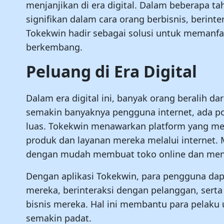
menjanjikan di era digital. Dalam beberapa t
signifikan dalam cara orang berbisnis, berinte
Tokekwin hadir sebagai solusi untuk memanfaa
berkembang.
Peluang di Era Digital
Dalam era digital ini, banyak orang beralih da
semakin banyaknya pengguna internet, ada po
luas. Tokekwin menawarkan platform yang 
produk dan layanan mereka melalui internet. M
dengan mudah membuat toko online dan menjua
Dengan aplikasi Tokekwin, para pengguna dap
mereka, berinteraksi dengan pelanggan, serta
bisnis mereka. Hal ini membantu para pelaku 
semakin padat.