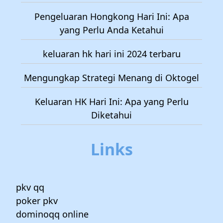
Pengeluaran Hongkong Hari Ini: Apa
yang Perlu Anda Ketahui
keluaran hk hari ini 2024 terbaru
Mengungkap Strategi Menang di Oktogel
Keluaran HK Hari Ini: Apa yang Perlu
Diketahui
Links
pkv qq
poker pkv
dominoqq online