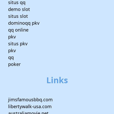
situs qq
demo slot
situs slot
dominoqq pkv
qq online
pkv
situs pkv
pkv
qq
poker
Links
jimsfamousbbq.com
libertywalk-usa.com
australiamovie.net