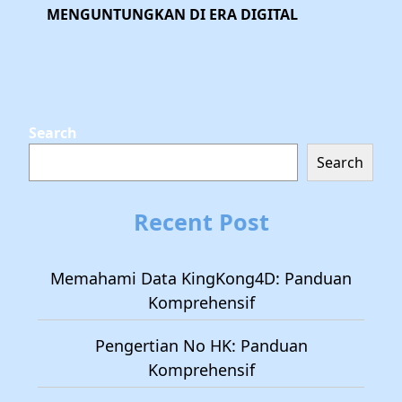
MENGUNTUNGKAN DI ERA DIGITAL
Search
Search
Recent Post
Memahami Data KingKong4D: Panduan
Komprehensif
Pengertian No HK: Panduan
Komprehensif