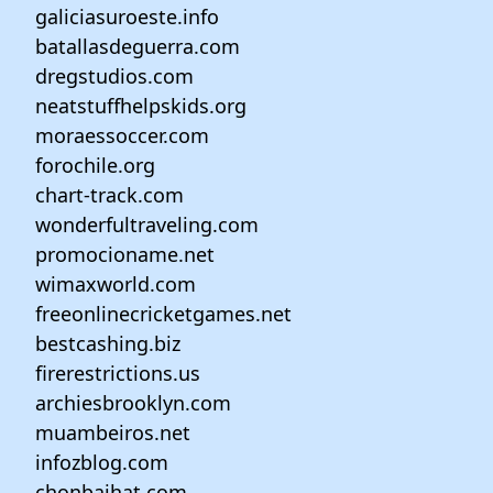
galiciasuroeste.info
batallasdeguerra.com
dregstudios.com
neatstuffhelpskids.org
moraessoccer.com
forochile.org
chart-track.com
wonderfultraveling.com
promocioname.net
wimaxworld.com
freeonlinecricketgames.net
bestcashing.biz
firerestrictions.us
archiesbrooklyn.com
muambeiros.net
infozblog.com
chonbaihat.com