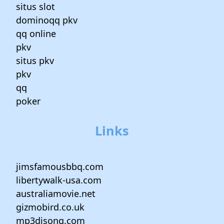
situs slot
dominoqq pkv
qq online
pkv
situs pkv
pkv
qq
poker
Links
jimsfamousbbq.com
libertywalk-usa.com
australiamovie.net
gizmobird.co.uk
mp3djsong.com