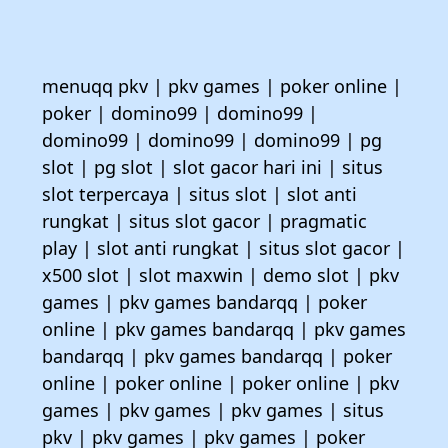
menuqq pkv
|
pkv games
|
poker online
|
poker
|
domino99
|
domino99
|
domino99
|
domino99
|
domino99
|
pg
slot
|
pg slot
|
slot gacor hari ini
|
situs
slot terpercaya
|
situs slot
|
slot anti
rungkat
|
situs slot gacor
|
pragmatic
play
|
slot anti rungkat
|
situs slot gacor
|
x500 slot
|
slot maxwin
|
demo slot
|
pkv
games
|
pkv games bandarqq
|
poker
online
|
pkv games bandarqq
|
pkv games
bandarqq
|
pkv games bandarqq
|
poker
online
|
poker online
|
poker online
|
pkv
games
|
pkv games
|
pkv games
|
situs
pkv
|
pkv games
|
pkv games
|
poker