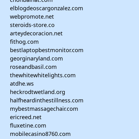
elblogdeoscargonzalez.com
webpromote.net
steroids-store.co
arteydecoracion.net
fithog.com
bestlaptopbestmonitor.com
georginaryland.com
roseandbasil.com
thewhitewhitelights.com
atdhe.ws
heckrodtwetland.org
halfheardinthestillness.com
mybestmassagechair.com
ericreed.net
fluxetine.com
mobilecasino8760.com