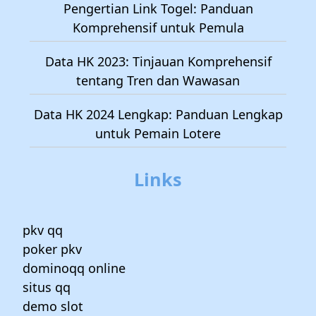
Pengertian Link Togel: Panduan
Komprehensif untuk Pemula
Data HK 2023: Tinjauan Komprehensif
tentang Tren dan Wawasan
Data HK 2024 Lengkap: Panduan Lengkap
untuk Pemain Lotere
Links
pkv qq
poker pkv
dominoqq online
situs qq
demo slot