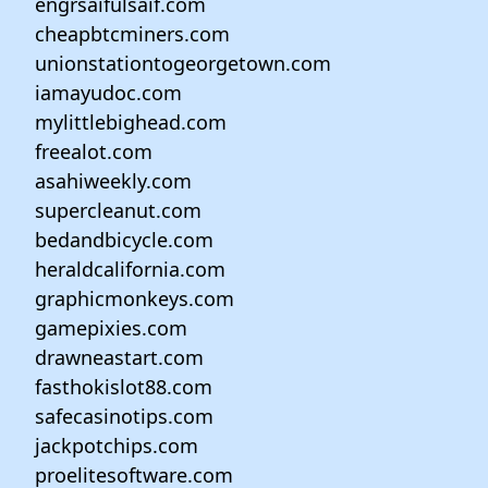
engrsaifulsaif.com
cheapbtcminers.com
unionstationtogeorgetown.com
iamayudoc.com
mylittlebighead.com
freealot.com
asahiweekly.com
supercleanut.com
bedandbicycle.com
heraldcalifornia.com
graphicmonkeys.com
gamepixies.com
drawneastart.com
fasthokislot88.com
safecasinotips.com
jackpotchips.com
proelitesoftware.com