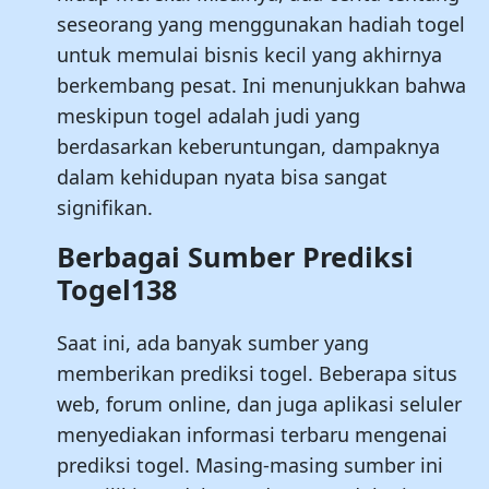
seseorang yang menggunakan hadiah togel
untuk memulai bisnis kecil yang akhirnya
berkembang pesat. Ini menunjukkan bahwa
meskipun togel adalah judi yang
berdasarkan keberuntungan, dampaknya
dalam kehidupan nyata bisa sangat
signifikan.
Berbagai Sumber Prediksi
Togel138
Saat ini, ada banyak sumber yang
memberikan prediksi togel. Beberapa situs
web, forum online, dan juga aplikasi seluler
menyediakan informasi terbaru mengenai
prediksi togel. Masing-masing sumber ini