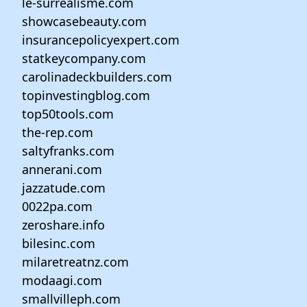
le-surrealisme.com
showcasebeauty.com
insurancepolicyexpert.com
statkeycompany.com
carolinadeckbuilders.com
topinvestingblog.com
top50tools.com
the-rep.com
saltyfranks.com
annerani.com
jazzatude.com
0022pa.com
zeroshare.info
bilesinc.com
milaretreatnz.com
modaagi.com
smallvilleph.com