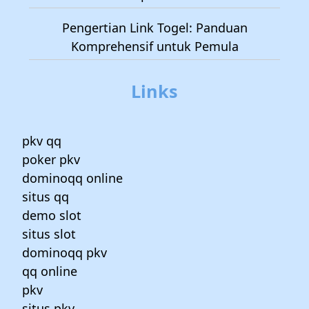
Pengertian Link Togel: Panduan
Komprehensif untuk Pemula
Links
pkv qq
poker pkv
dominoqq online
situs qq
demo slot
situs slot
dominoqq pkv
qq online
pkv
situs pkv