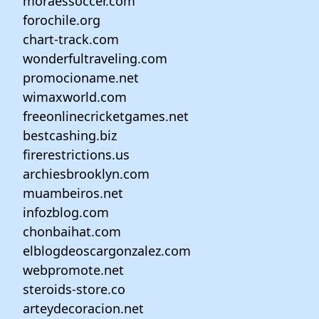
moraessoccer.com
forochile.org
chart-track.com
wonderfultraveling.com
promocioname.net
wimaxworld.com
freeonlinecricketgames.net
bestcashing.biz
firerestrictions.us
archiesbrooklyn.com
muambeiros.net
infozblog.com
chonbaihat.com
elblogdeoscargonzalez.com
webpromote.net
steroids-store.co
arteydecoracion.net