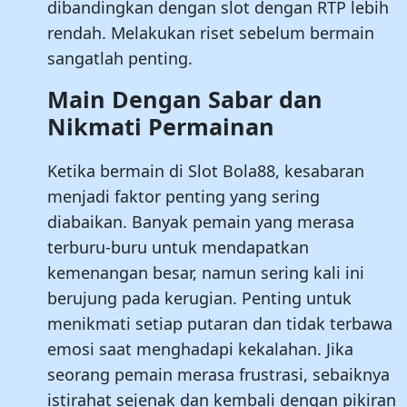
dibandingkan dengan slot dengan RTP lebih
rendah. Melakukan riset sebelum bermain
sangatlah penting.
Main Dengan Sabar dan
Nikmati Permainan
Ketika bermain di Slot Bola88, kesabaran
menjadi faktor penting yang sering
diabaikan. Banyak pemain yang merasa
terburu-buru untuk mendapatkan
kemenangan besar, namun sering kali ini
berujung pada kerugian. Penting untuk
menikmati setiap putaran dan tidak terbawa
emosi saat menghadapi kekalahan. Jika
seorang pemain merasa frustrasi, sebaiknya
istirahat sejenak dan kembali dengan pikiran