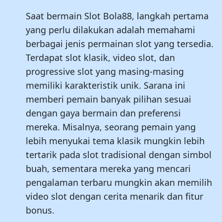
Saat bermain Slot Bola88, langkah pertama
yang perlu dilakukan adalah memahami
berbagai jenis permainan slot yang tersedia.
Terdapat slot klasik, video slot, dan
progressive slot yang masing-masing
memiliki karakteristik unik. Sarana ini
memberi pemain banyak pilihan sesuai
dengan gaya bermain dan preferensi
mereka. Misalnya, seorang pemain yang
lebih menyukai tema klasik mungkin lebih
tertarik pada slot tradisional dengan simbol
buah, sementara mereka yang mencari
pengalaman terbaru mungkin akan memilih
video slot dengan cerita menarik dan fitur
bonus.