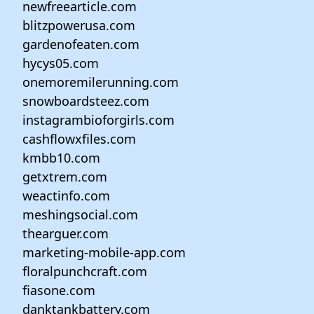
newfreearticle.com
blitzpowerusa.com
gardenofeaten.com
hycys05.com
onemoremilerunning.com
snowboardsteez.com
instagrambioforgirls.com
cashflowxfiles.com
kmbb10.com
getxtrem.com
weactinfo.com
meshingsocial.com
thearguer.com
marketing-mobile-app.com
floralpunchcraft.com
fiasone.com
danktankbattery.com