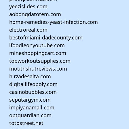
yeezislides.com
aobongdatotem.com
home-remedies-yeast-infection.com
electroreal.com
bestofmiami-dadecounty.com
ifoodieonyoutube.com
mineshoppingcart.com
topworkoutsupplies.com
mouthshutreviews.com
hirzadesalta.com
digitallifeopoly.com
casinobubbles.com
seputargym.com
impiyanamall.com
optguardian.com
totostreet.net