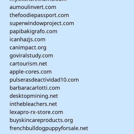
aumoulinvert.com
thefoodiepassport.com
superwindowproject.com
papibakigrafo.com
icanhazjs.com
canimpact.org
goviralstudy.com
cartourism.net
apple-cores.com
pulserasdeactividad10.com
barbaracarlotti.com
desktopmining.net
inthebleachers.net
lexapro-rx-store.com
buyskincareproducts.org
frenchbulldogpuppyforsale.net