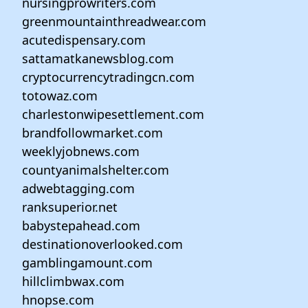
nursingprowriters.com
greenmountainthreadwear.com
acutedispensary.com
sattamatkanewsblog.com
cryptocurrencytradingcn.com
totowaz.com
charlestonwipesettlement.com
brandfollowmarket.com
weeklyjobnews.com
countyanimalshelter.com
adwebtagging.com
ranksuperior.net
babystepahead.com
destinationoverlooked.com
gamblingamount.com
hillclimbwax.com
hnopse.com