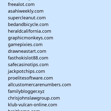
freealot.com
asahiweekly.com
supercleanut.com
bedandbicycle.com
heraldcalifornia.com
graphicmonkeys.com
gamepixies.com
drawneastart.com
fasthokislot88.com
safecasinotips.com
jackpotchips.com
proelitesoftware.com
allcustomercarenumbers.com
familyblogger.xyz
chrisjohnslawgroup.com
klub-vulcan-online.com