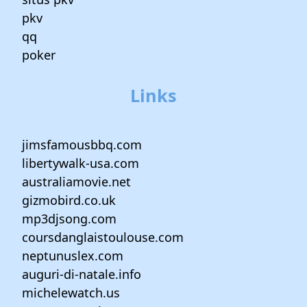
pkv
qq
poker
Links
jimsfamousbbq.com
libertywalk-usa.com
australiamovie.net
gizmobird.co.uk
mp3djsong.com
coursdanglaistoulouse.com
neptunuslex.com
auguri-di-natale.info
michelewatch.us