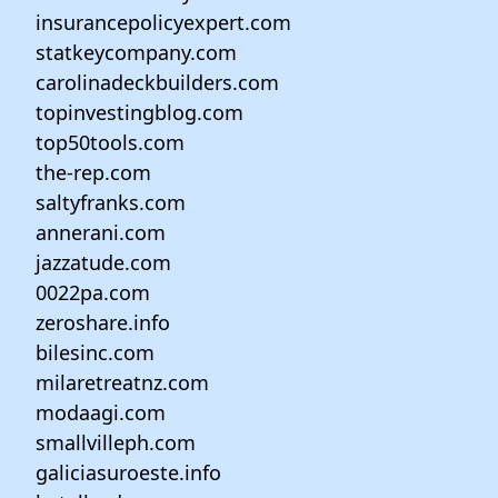
insurancepolicyexpert.com
statkeycompany.com
carolinadeckbuilders.com
topinvestingblog.com
top50tools.com
the-rep.com
saltyfranks.com
annerani.com
jazzatude.com
0022pa.com
zeroshare.info
bilesinc.com
milaretreatnz.com
modaagi.com
smallvilleph.com
galiciasuroeste.info