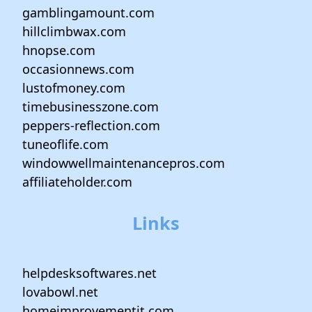
gamblingamount.com
hillclimbwax.com
hnopse.com
occasionnews.com
lustofmoney.com
timebusinesszone.com
peppers-reflection.com
tuneoflife.com
windowwellmaintenancepros.com
affiliateholder.com
Links
helpdesksoftwares.net
lovabowl.net
homeimprovementit.com