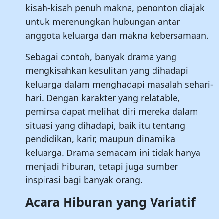
kisah-kisah penuh makna, penonton diajak
untuk merenungkan hubungan antar
anggota keluarga dan makna kebersamaan.
Sebagai contoh, banyak drama yang
mengkisahkan kesulitan yang dihadapi
keluarga dalam menghadapi masalah sehari-
hari. Dengan karakter yang relatable,
pemirsa dapat melihat diri mereka dalam
situasi yang dihadapi, baik itu tentang
pendidikan, karir, maupun dinamika
keluarga. Drama semacam ini tidak hanya
menjadi hiburan, tetapi juga sumber
inspirasi bagi banyak orang.
Acara Hiburan yang Variatif