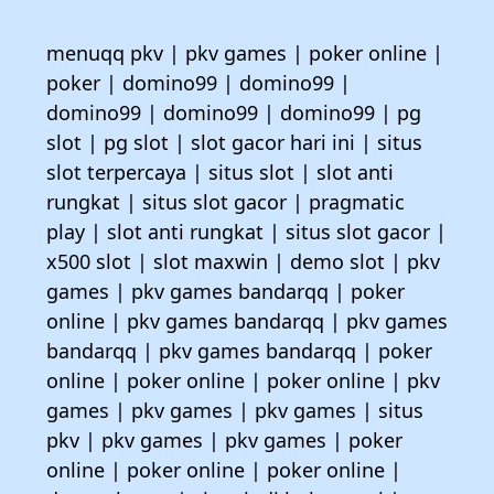
menuqq pkv
|
pkv games
|
poker online
|
poker
|
domino99
|
domino99
|
domino99
|
domino99
|
domino99
|
pg
slot
|
pg slot
|
slot gacor hari ini
|
situs
slot terpercaya
|
situs slot
|
slot anti
rungkat
|
situs slot gacor
|
pragmatic
play
|
slot anti rungkat
|
situs slot gacor
|
x500 slot
|
slot maxwin
|
demo slot
|
pkv
games
|
pkv games bandarqq
|
poker
online
|
pkv games bandarqq
|
pkv games
bandarqq
|
pkv games bandarqq
|
poker
online
|
poker online
|
poker online
|
pkv
games
|
pkv games
|
pkv games
|
situs
pkv
|
pkv games
|
pkv games
|
poker
online
|
poker online
|
poker online
|