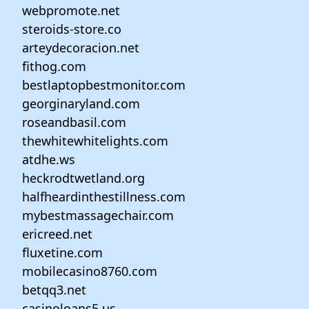
webpromote.net
steroids-store.co
arteydecoracion.net
fithog.com
bestlaptopbestmonitor.com
georginaryland.com
roseandbasil.com
thewhitewhitelights.com
atdhe.ws
heckrodtwetland.org
halfheardinthestillness.com
mybestmassagechair.com
ericreed.net
fluxetine.com
mobilecasino8760.com
betqq3.net
casinoloans5.us