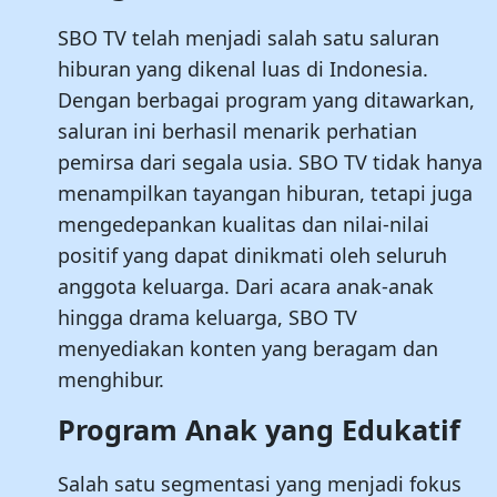
SBO TV telah menjadi salah satu saluran
hiburan yang dikenal luas di Indonesia.
Dengan berbagai program yang ditawarkan,
saluran ini berhasil menarik perhatian
pemirsa dari segala usia. SBO TV tidak hanya
menampilkan tayangan hiburan, tetapi juga
mengedepankan kualitas dan nilai-nilai
positif yang dapat dinikmati oleh seluruh
anggota keluarga. Dari acara anak-anak
hingga drama keluarga, SBO TV
menyediakan konten yang beragam dan
menghibur.
Program Anak yang Edukatif
Salah satu segmentasi yang menjadi fokus