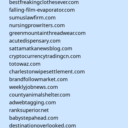
bestfreakingclothesever.com
falling-film-evaporator.com
sumuslawfirm.com
nursingprowriters.com
greenmountainthreadwear.com
acutedispensary.com
sattamatkanewsblog.com
cryptocurrencytradingcn.com
totowaz.com
charlestonwipesettlement.com
brandfollowmarket.com
weeklyjobnews.com
countyanimalshelter.com
adwebtagging.com
ranksuperior.net
babystepahead.com
destinationoverlooked.com