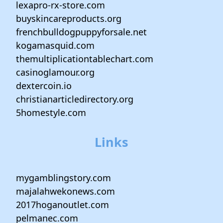
lexapro-rx-store.com
buyskincareproducts.org
frenchbulldogpuppyforsale.net
kogamasquid.com
themultiplicationtablechart.com
casinoglamour.org
dextercoin.io
christianarticledirectory.org
5homestyle.com
Links
mygamblingstory.com
majalahwekonews.com
2017hoganoutlet.com
pelmanec.com