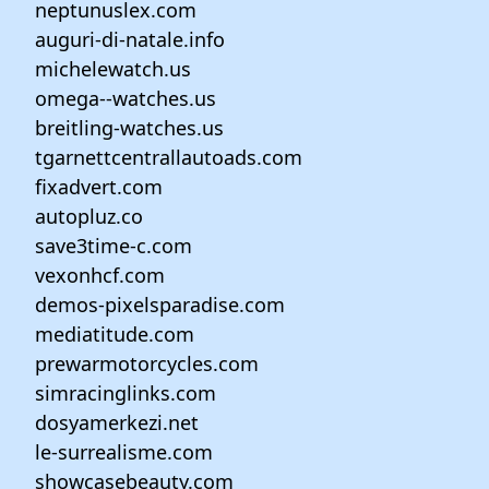
neptunuslex.com
auguri-di-natale.info
michelewatch.us
omega--watches.us
breitling-watches.us
tgarnettcentrallautoads.com
fixadvert.com
autopluz.co
save3time-c.com
vexonhcf.com
demos-pixelsparadise.com
mediatitude.com
prewarmotorcycles.com
simracinglinks.com
dosyamerkezi.net
le-surrealisme.com
showcasebeauty.com