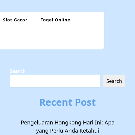
Slot Gacor
Togel Online
Search
Search
Recent Post
Pengeluaran Hongkong Hari Ini: Apa
yang Perlu Anda Ketahui