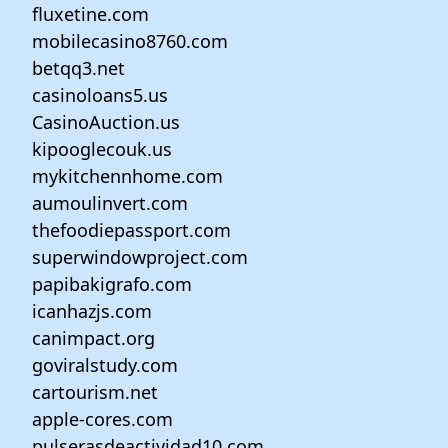
fluxetine.com
mobilecasino8760.com
betqq3.net
casinoloans5.us
CasinoAuction.us
kipooglecouk.us
mykitchennhome.com
aumoulinvert.com
thefoodiepassport.com
superwindowproject.com
papibakigrafo.com
icanhazjs.com
canimpact.org
goviralstudy.com
cartourism.net
apple-cores.com
pulserasdeactividad10.com