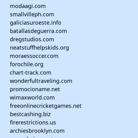
modaagi.com
smallvilleph.com
galiciasuroeste.info
batallasdeguerra.com
dregstudios.com
neatstuffhelpskids.org
moraessoccer.com
forochile.org
chart-track.com
wonderfultraveling.com
promocioname.net
wimaxworld.com
freeonlinecricketgames.net
bestcashing.biz
firerestrictions.us
archiesbrooklyn.com