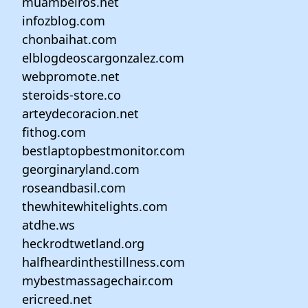
muambeiros.net
infozblog.com
chonbaihat.com
elblogdeoscargonzalez.com
webpromote.net
steroids-store.co
arteydecoracion.net
fithog.com
bestlaptopbestmonitor.com
georginaryland.com
roseandbasil.com
thewhitewhitelights.com
atdhe.ws
heckrodtwetland.org
halfheardinthestillness.com
mybestmassagechair.com
ericreed.net