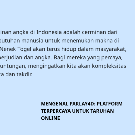
nan angka di Indonesia adalah cerminan dari
kebutuhan manusia untuk menemukan makna di
r Nenek Togel akan terus hidup dalam masyarakat,
 perjudian dan angka. Bagi mereka yang percaya,
runtungan, mengingatkan kita akan kompleksitas
a dan takdir.
MENGENAL PARLAY4D: PLATFORM
TERPERCAYA UNTUK TARUHAN
ONLINE