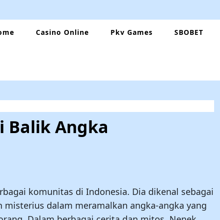
ome
Casino Online
Pkv Games
SBOBET
i Balik Angka
rbagai komunitas di Indonesia. Dia dikenal sebagai
n misterius dalam meramalkan angka-angka yang
ang. Dalam berbagai cerita dan mitos, Nenek