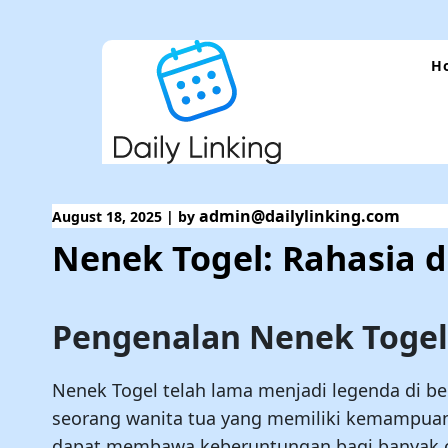
Skip
H
to
content
admin@dailylinking.com
August 18, 2025
|
by
Nenek Togel: Rahasia d
Pengenalan Nenek Togel
Nenek Togel telah lama menjadi legenda di be
seorang wanita tua yang memiliki kemampua
dapat membawa keberuntungan bagi banyak or