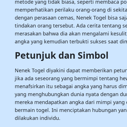
metode yang tidak biasa, seperti membaca pol
memperhatikan perilaku orang-orang di sekita
dengan perasaan cemas, Nenek Togel bisa saj
tindakan orang tersebut. Ada cerita tentang
merasakan bahwa dia akan mengalami kesuli
angka yang kemudian terbukti sukses saat di
Petunjuk dan Simbol
Nenek Togel diyakini dapat memberikan petunj
jika ada seseorang yang bermimpi tentang he
menafsirkan itu sebagai angka yang harus di
yang menghubungkan dunia nyata dengan dun
mereka mendapatkan angka dari mimpi yang 
bermain togel. Ini menciptakan hubungan yan
dilakukan individu.