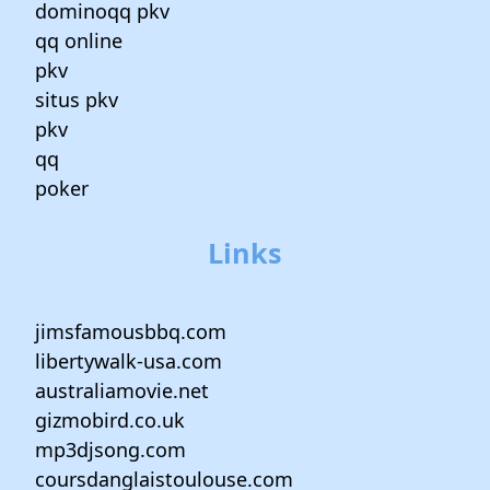
dominoqq pkv
qq online
pkv
situs pkv
pkv
qq
poker
Links
jimsfamousbbq.com
libertywalk-usa.com
australiamovie.net
gizmobird.co.uk
mp3djsong.com
coursdanglaistoulouse.com