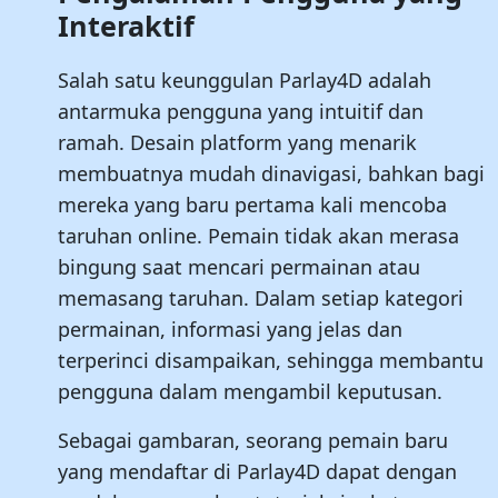
Interaktif
Salah satu keunggulan Parlay4D adalah
antarmuka pengguna yang intuitif dan
ramah. Desain platform yang menarik
membuatnya mudah dinavigasi, bahkan bagi
mereka yang baru pertama kali mencoba
taruhan online. Pemain tidak akan merasa
bingung saat mencari permainan atau
memasang taruhan. Dalam setiap kategori
permainan, informasi yang jelas dan
terperinci disampaikan, sehingga membantu
pengguna dalam mengambil keputusan.
Sebagai gambaran, seorang pemain baru
yang mendaftar di Parlay4D dapat dengan