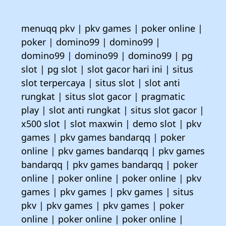
menuqq pkv
|
pkv games
|
poker online
|
poker
|
domino99
|
domino99
|
domino99
|
domino99
|
domino99
|
pg
slot
|
pg slot
|
slot gacor hari ini
|
situs
slot terpercaya
|
situs slot
|
slot anti
rungkat
|
situs slot gacor
|
pragmatic
play
|
slot anti rungkat
|
situs slot gacor
|
x500 slot
|
slot maxwin
|
demo slot
|
pkv
games
|
pkv games bandarqq
|
poker
online
|
pkv games bandarqq
|
pkv games
bandarqq
|
pkv games bandarqq
|
poker
online
|
poker online
|
poker online
|
pkv
games
|
pkv games
|
pkv games
|
situs
pkv
|
pkv games
|
pkv games
|
poker
online
|
poker online
|
poker online
|