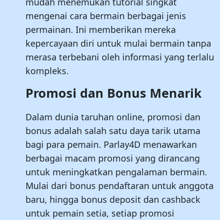
mudah menemukan tutorial singkat
mengenai cara bermain berbagai jenis
permainan. Ini memberikan mereka
kepercayaan diri untuk mulai bermain tanpa
merasa terbebani oleh informasi yang terlalu
kompleks.
Promosi dan Bonus Menarik
Dalam dunia taruhan online, promosi dan
bonus adalah salah satu daya tarik utama
bagi para pemain. Parlay4D menawarkan
berbagai macam promosi yang dirancang
untuk meningkatkan pengalaman bermain.
Mulai dari bonus pendaftaran untuk anggota
baru, hingga bonus deposit dan cashback
untuk pemain setia, setiap promosi