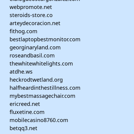
webpromote.net
steroids-store.co
arteydecoracion.net
fithog.com
bestlaptopbestmonitor.com
georginaryland.com
roseandbasil.com
thewhitewhitelights.com
atdhe.ws
heckrodtwetland.org
halfheardinthestillness.com
mybestmassagechair.com
ericreed.net
fluxetine.com
mobilecasino8760.com
betqq3.net