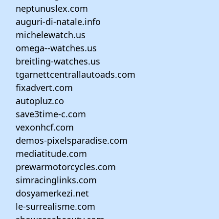
neptunuslex.com
auguri-di-natale.info
michelewatch.us
omega--watches.us
breitling-watches.us
tgarnettcentrallautoads.com
fixadvert.com
autopluz.co
save3time-c.com
vexonhcf.com
demos-pixelsparadise.com
mediatitude.com
prewarmotorcycles.com
simracinglinks.com
dosyamerkezi.net
le-surrealisme.com