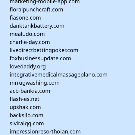
marketing-mobile-app.com
floralpunchcraft.com
fiasone.com
danktankbattery.com
mealudo.com
charlie-day.com
livedirectbettingpoker.com
foxbusinessupdate.com
lovedaddy.org
integrativemedicalmassageplano.com
mrrugwashing.com
acb-bankia.com
flash-es.net
upshak.com
backsilo.com
siviralqq.com
impressionresorthoian.com