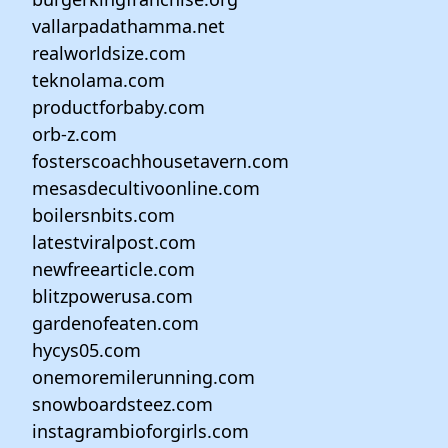
vallarpadathamma.net
realworldsize.com
teknolama.com
productforbaby.com
orb-z.com
fosterscoachhousetavern.com
mesasdecultivoonline.com
boilersnbits.com
latestviralpost.com
newfreearticle.com
blitzpowerusa.com
gardenofeaten.com
hycys05.com
onemoremilerunning.com
snowboardsteez.com
instagrambioforgirls.com