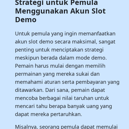
Strategi untuk Pemula
Menggunakan Akun Slot
Demo
Untuk pemula yang ingin memanfaatkan
akun slot demo secara maksimal, sangat
penting untuk menciptakan strategi
meskipun berada dalam mode demo.
Pemain harus mulai dengan memilih
permainan yang mereka sukai dan
memahami aturan serta pembayaran yang
ditawarkan. Dari sana, pemain dapat
mencoba berbagai nilai taruhan untuk
mencari tahu berapa banyak uang yang
dapat mereka pertaruhkan.
Misalnya, seorang pemula dapat memulai