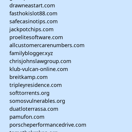
drawneastart.com
fasthokislot88.com
safecasinotips.com
jackpotchips.com
proelitesoftware.com
allcustomercarenumbers.com
familyblogger.xyz
chrisjohnslawgroup.com
klub-vulcan-online.com
breitkamp.com
tripleyresidence.com
softtorrents.org
somosvulnerables.org
duatloterrassa.com
pamufon.com
porscheperformancedrive.com