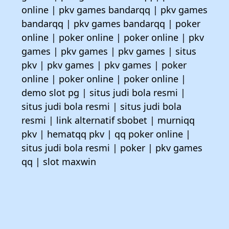
online
|
pkv games bandarqq
|
pkv games
bandarqq
|
pkv games bandarqq
|
poker
online
|
poker online
|
poker online
|
pkv
games
|
pkv games
|
pkv games
|
situs
pkv
|
pkv games
|
pkv games
|
poker
online
|
poker online
|
poker online
|
demo slot pg
|
situs judi bola resmi
|
situs judi bola resmi
|
situs judi bola
resmi
|
link alternatif sbobet
|
murniqq
pkv
|
hematqq pkv
|
qq poker online
|
situs judi bola resmi
|
poker
|
pkv games
qq
|
slot maxwin