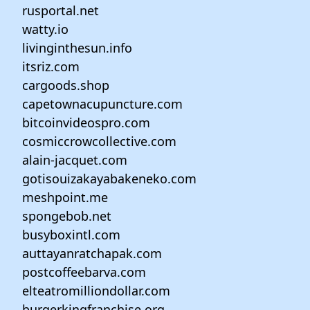
rusportal.net
watty.io
livinginthesun.info
itsriz.com
cargoods.shop
capetownacupuncture.com
bitcoinvideospro.com
cosmiccrowcollective.com
alain-jacquet.com
gotisouizakayabakeneko.com
meshpoint.me
spongebob.net
busyboxintl.com
auttayanratchapak.com
postcoffeebarva.com
elteatromilliondollar.com
burgerkingfranchise.org