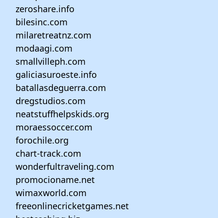
zeroshare.info
bilesinc.com
milaretreatnz.com
modaagi.com
smallvilleph.com
galiciasuroeste.info
batallasdeguerra.com
dregstudios.com
neatstuffhelpskids.org
moraessoccer.com
forochile.org
chart-track.com
wonderfultraveling.com
promocioname.net
wimaxworld.com
freeonlinecricketgames.net