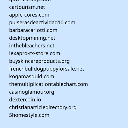
cartourism.net
apple-cores.com
pulserasdeactividad10.com
barbaracarlotti.com
desktopmining.net
inthebleachers.net
lexapro-rx-store.com
buyskincareproducts.org
frenchbulldogpuppyforsale.net
kogamasquid.com
themultiplicationtablechart.com
casinoglamour.org
dextercoin.io
christianarticledirectory.org
5homestyle.com