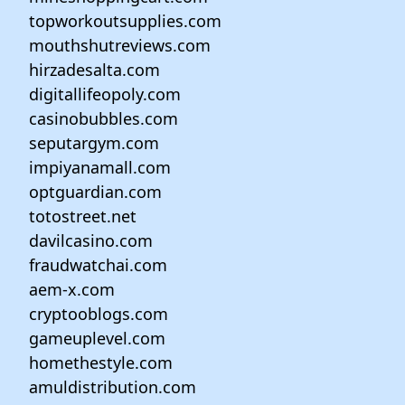
topworkoutsupplies.com
mouthshutreviews.com
hirzadesalta.com
digitallifeopoly.com
casinobubbles.com
seputargym.com
impiyanamall.com
optguardian.com
totostreet.net
davilcasino.com
fraudwatchai.com
aem-x.com
cryptooblogs.com
gameuplevel.com
homethestyle.com
amuldistribution.com