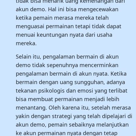
tidak bisa menarik uang kemenangan dari
akun demo. Hal ini bisa mengecewakan
ketika pemain merasa mereka telah
menguasai permainan tetapi tidak dapat
menuai keuntungan nyata dari usaha
mereka.
Selain itu, pengalaman bermain di akun
demo tidak sepenuhnya mencerminkan
pengalaman bermain di akun nyata. Ketika
bermain dengan uang sungguhan, adanya
tekanan psikologis dan emosi yang terlibat
bisa membuat permainan menjadi lebih
menantang. Oleh karena itu, setelah merasa
yakin dengan strategi yang telah dipelajari di
akun demo, pemain sebaiknya melanjutkan
ke akun permainan nyata dengan tetap