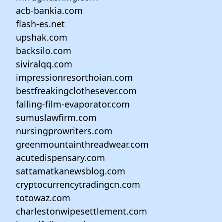
acb-bankia.com
flash-es.net
upshak.com
backsilo.com
siviralqq.com
impressionresorthoian.com
bestfreakingclothesever.com
falling-film-evaporator.com
sumuslawfirm.com
nursingprowriters.com
greenmountainthreadwear.com
acutedispensary.com
sattamatkanewsblog.com
cryptocurrencytradingcn.com
totowaz.com
charlestonwipesettlement.com