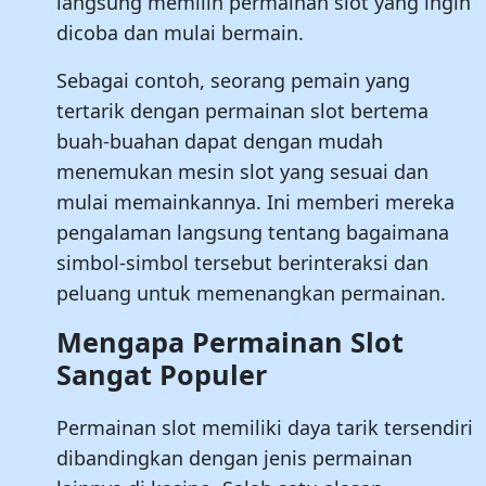
langsung memilih permainan slot yang ingin
dicoba dan mulai bermain.
Sebagai contoh, seorang pemain yang
tertarik dengan permainan slot bertema
buah-buahan dapat dengan mudah
menemukan mesin slot yang sesuai dan
mulai memainkannya. Ini memberi mereka
pengalaman langsung tentang bagaimana
simbol-simbol tersebut berinteraksi dan
peluang untuk memenangkan permainan.
Mengapa Permainan Slot
Sangat Populer
Permainan slot memiliki daya tarik tersendiri
dibandingkan dengan jenis permainan