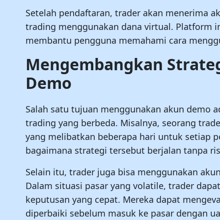
Setelah pendaftaran, trader akan menerima a
trading menggunakan dana virtual. Platform 
membantu pengguna memahami cara mengguna
Mengembangkan Strateg
Demo
Salah satu tujuan menggunakan akun demo a
trading yang berbeda. Misalnya, seorang trad
yang melibatkan beberapa hari untuk setiap 
bagaimana strategi tersebut berjalan tanpa risi
Selain itu, trader juga bisa menggunakan aku
Dalam situasi pasar yang volatile, trader da
keputusan yang cepat. Mereka dapat mengeval
diperbaiki sebelum masuk ke pasar dengan u