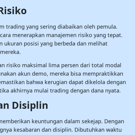
isiko
m trading yang sering diabaikan oleh pemula.
 cara menerapkan manajemen risiko yang tepat.
 ukuran posisi yang berbeda dan melihat
 mereka.
 risiko maksimal lima persen dari total modal
unakan akun demo, mereka bisa mempraktikkan
memastikan bahwa kerugian dapat dikelola dengan
tika akhirnya mulai trading dengan dana nyata.
n Disiplin
 memberikan keuntungan dalam sekejap. Dengan
gnya kesabaran dan disiplin. Dibutuhkan waktu