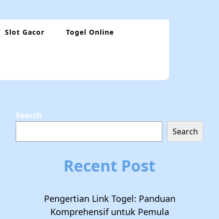
Slot Gacor
Togel Online
Search
Search
Recent Post
Pengertian Link Togel: Panduan
Komprehensif untuk Pemula