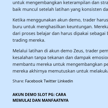
untuk mengembangkan keterampilan dan strate
baik muncul setelah latihan yang konsisten da
Ketika menggunakan akun demo, trader harus m
buru untuk menghasilkan keuntungan. Mereka
dari proses belajar dan harus dipakai sebaga
trading mereka.
Melalui latihan di akun demo Zeus, trader pe
kesalahan tanpa tekanan dan dampak emosional
membantu mereka untuk mengembangkan pend
mereka akhirnya memutuskan untuk melakukan
Share:
Facebook
Twitter
Linkedin
AKUN DEMO SLOT PG: CARA
MEMULAI DAN MANFAATNYA