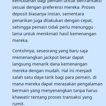
kemudahan bagi pemain untuk bertransaksi
sesuai dengan preferensi mereka. Proses
deposit biasanya instan, sementara
penarikan juga dilakukan dengan cepat,
sehingga pemain tidak perlu menunggu
lama untuk menikmati hasil kemenangan
mereka.
Contohnya, seseorang yang baru saja
memenangkan jackpot besar dapat
langsung menarik dana kemenangan
mereka dengan mudah. Hal ini menjadi
salah satu daya tarik bagi para pemain, di
mana mereka dapat merasakan pengalaman
bermain yang menyenangkan tanpa harus
khawatir tentang proses transaksi yang
rumit.