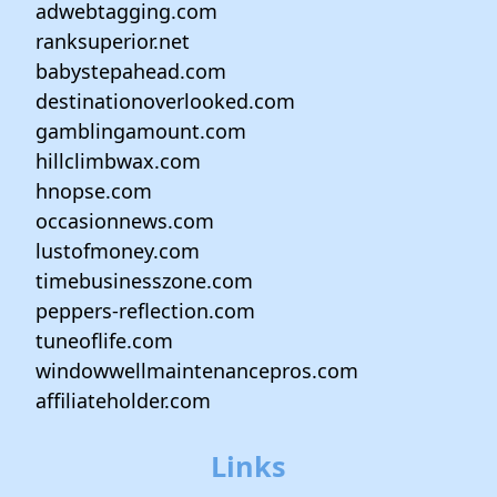
adwebtagging.com
ranksuperior.net
babystepahead.com
destinationoverlooked.com
gamblingamount.com
hillclimbwax.com
hnopse.com
occasionnews.com
lustofmoney.com
timebusinesszone.com
peppers-reflection.com
tuneoflife.com
windowwellmaintenancepros.com
affiliateholder.com
Links