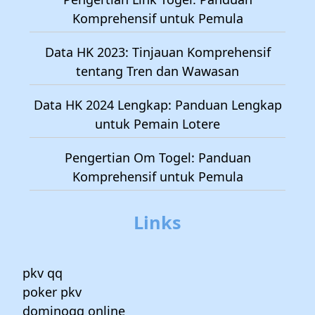
Komprehensif untuk Pemula
Data HK 2023: Tinjauan Komprehensif
tentang Tren dan Wawasan
Data HK 2024 Lengkap: Panduan Lengkap
untuk Pemain Lotere
Pengertian Om Togel: Panduan
Komprehensif untuk Pemula
Links
pkv qq
poker pkv
dominoqq online