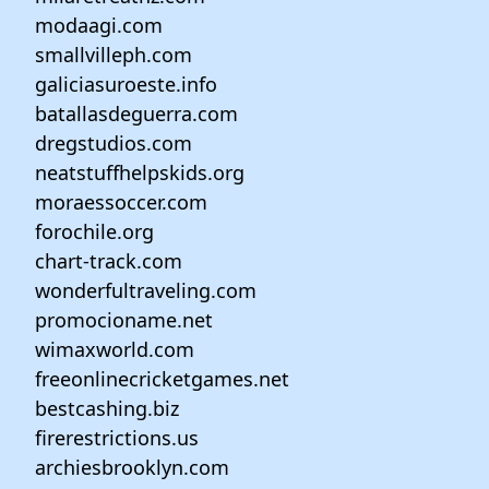
modaagi.com
smallvilleph.com
galiciasuroeste.info
batallasdeguerra.com
dregstudios.com
neatstuffhelpskids.org
moraessoccer.com
forochile.org
chart-track.com
wonderfultraveling.com
promocioname.net
wimaxworld.com
freeonlinecricketgames.net
bestcashing.biz
firerestrictions.us
archiesbrooklyn.com