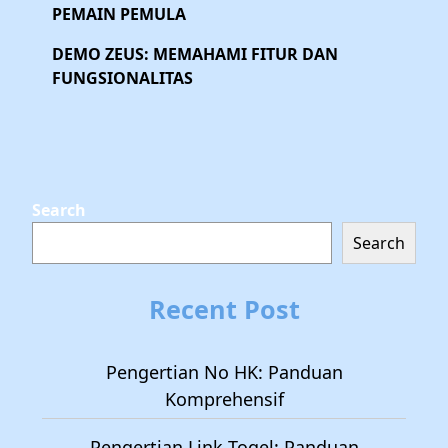
PEMAIN PEMULA
DEMO ZEUS: MEMAHAMI FITUR DAN
FUNGSIONALITAS
Search
Search
Recent Post
Pengertian No HK: Panduan
Komprehensif
Pengertian Link Togel: Panduan