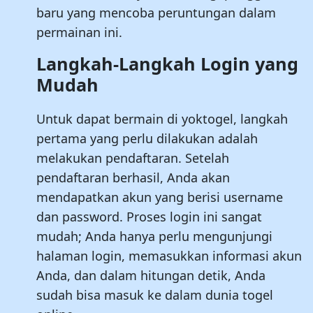
baru yang mencoba peruntungan dalam
permainan ini.
Langkah-Langkah Login yang
Mudah
Untuk dapat bermain di yoktogel, langkah
pertama yang perlu dilakukan adalah
melakukan pendaftaran. Setelah
pendaftaran berhasil, Anda akan
mendapatkan akun yang berisi username
dan password. Proses login ini sangat
mudah; Anda hanya perlu mengunjungi
halaman login, memasukkan informasi akun
Anda, dan dalam hitungan detik, Anda
sudah bisa masuk ke dalam dunia togel