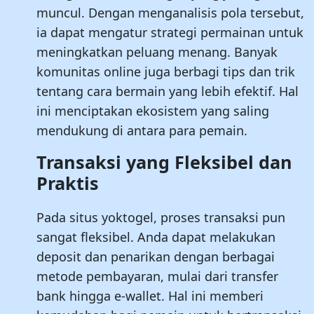
muncul. Dengan menganalisis pola tersebut,
ia dapat mengatur strategi permainan untuk
meningkatkan peluang menang. Banyak
komunitas online juga berbagi tips dan trik
tentang cara bermain yang lebih efektif. Hal
ini menciptakan ekosistem yang saling
mendukung di antara para pemain.
Transaksi yang Fleksibel dan
Praktis
Pada situs yoktogel, proses transaksi pun
sangat fleksibel. Anda dapat melakukan
deposit dan penarikan dengan berbagai
metode pembayaran, mulai dari transfer
bank hingga e-wallet. Hal ini memberi