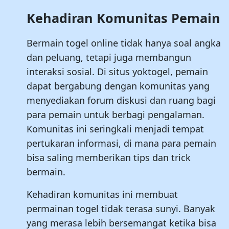
Kehadiran Komunitas Pemain
Bermain togel online tidak hanya soal angka
dan peluang, tetapi juga membangun
interaksi sosial. Di situs yoktogel, pemain
dapat bergabung dengan komunitas yang
menyediakan forum diskusi dan ruang bagi
para pemain untuk berbagi pengalaman.
Komunitas ini seringkali menjadi tempat
pertukaran informasi, di mana para pemain
bisa saling memberikan tips dan trick
bermain.
Kehadiran komunitas ini membuat
permainan togel tidak terasa sunyi. Banyak
yang merasa lebih bersemangat ketika bisa