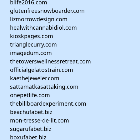
blife2016.com
glutenfreesnowboarder.com
lizmorrowdesign.com
healwithcannabidiol.com
kioskpages.com
trianglecurry.com
imagedum.com
thetowerswellnessretreat.com
officialgelatostrain.com
kaethejeweler.com
sattamatkasattaking.com
onepetlife.com
thebillboardexperiment.com
beachufabet.biz
mon-tresse-de-lit.com
sugarufabet.biz
boxufabet.biz