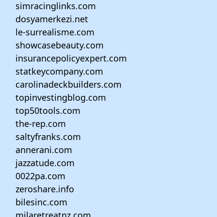
simracinglinks.com
dosyamerkezi.net
le-surrealisme.com
showcasebeauty.com
insurancepolicyexpert.com
statkeycompany.com
carolinadeckbuilders.com
topinvestingblog.com
top50tools.com
the-rep.com
saltyfranks.com
annerani.com
jazzatude.com
0022pa.com
zeroshare.info
bilesinc.com
milaretreatnz.com