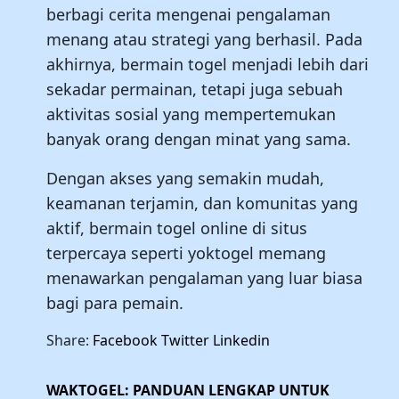
berbagi cerita mengenai pengalaman
menang atau strategi yang berhasil. Pada
akhirnya, bermain togel menjadi lebih dari
sekadar permainan, tetapi juga sebuah
aktivitas sosial yang mempertemukan
banyak orang dengan minat yang sama.
Dengan akses yang semakin mudah,
keamanan terjamin, dan komunitas yang
aktif, bermain togel online di situs
terpercaya seperti yoktogel memang
menawarkan pengalaman yang luar biasa
bagi para pemain.
Share:
Facebook
Twitter
Linkedin
WAKTOGEL: PANDUAN LENGKAP UNTUK