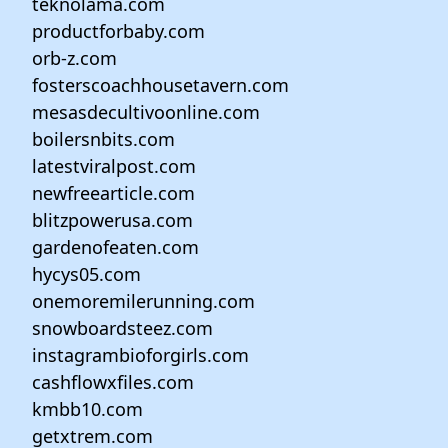
teknolama.com
productforbaby.com
orb-z.com
fosterscoachhousetavern.com
mesasdecultivoonline.com
boilersnbits.com
latestviralpost.com
newfreearticle.com
blitzpowerusa.com
gardenofeaten.com
hycys05.com
onemoremilerunning.com
snowboardsteez.com
instagrambioforgirls.com
cashflowxfiles.com
kmbb10.com
getxtrem.com