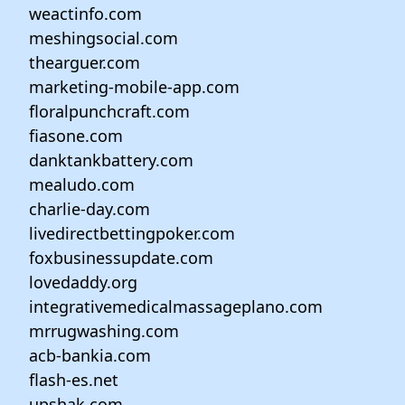
weactinfo.com
meshingsocial.com
thearguer.com
marketing-mobile-app.com
floralpunchcraft.com
fiasone.com
danktankbattery.com
mealudo.com
charlie-day.com
livedirectbettingpoker.com
foxbusinessupdate.com
lovedaddy.org
integrativemedicalmassageplano.com
mrrugwashing.com
acb-bankia.com
flash-es.net
upshak.com