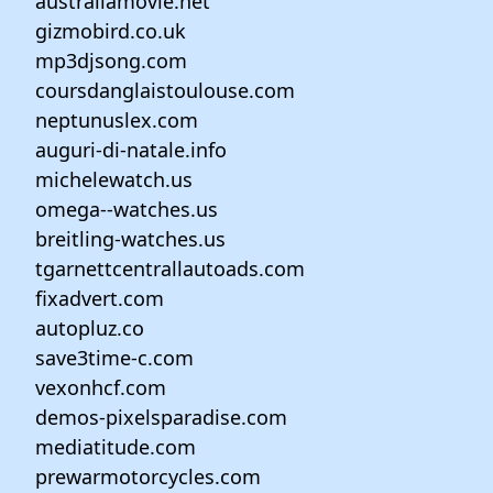
australiamovie.net
gizmobird.co.uk
mp3djsong.com
coursdanglaistoulouse.com
neptunuslex.com
auguri-di-natale.info
michelewatch.us
omega--watches.us
breitling-watches.us
tgarnettcentrallautoads.com
fixadvert.com
autopluz.co
save3time-c.com
vexonhcf.com
demos-pixelsparadise.com
mediatitude.com
prewarmotorcycles.com