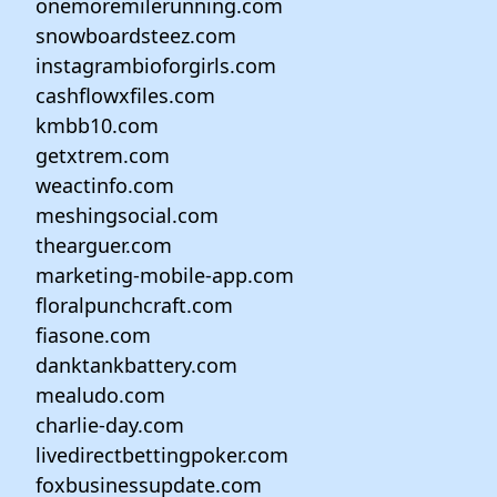
onemoremilerunning.com
snowboardsteez.com
instagrambioforgirls.com
cashflowxfiles.com
kmbb10.com
getxtrem.com
weactinfo.com
meshingsocial.com
thearguer.com
marketing-mobile-app.com
floralpunchcraft.com
fiasone.com
danktankbattery.com
mealudo.com
charlie-day.com
livedirectbettingpoker.com
foxbusinessupdate.com