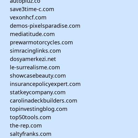
autopluz.co
save3time-c.com
vexonhcf.com
demos-pixelsparadise.com
mediatitude.com
prewarmotorcycles.com
simracinglinks.com
dosyamerkezi.net
le-surrealisme.com
showcasebeauty.com
insurancepolicyexpert.com
statkeycompany.com
carolinadeckbuilders.com
topinvestingblog.com
top50tools.com
the-rep.com
saltyfranks.com