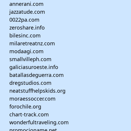
annerani.com
jazzatude.com
0022pa.com
zeroshare.info
bilesinc.com
milaretreatnz.com
modaagi.com
smallvilleph.com
galiciasuroeste.info
batallasdeguerra.com
dregstudios.com
neatstuffhelpskids.org
moraessoccer.com
forochile.org
chart-track.com
wonderfultraveling.com
promocioname.net