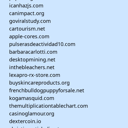
icanhazjs.com
canimpact.org
goviralstudy.com
cartourism.net
apple-cores.com
pulserasdeactividad10.com
barbaracarlotti.com
desktopmining.net
inthebleachers.net
lexapro-rx-store.com
buyskincareproducts.org
frenchbulldogpuppyforsale.net
kogamasquid.com
themultiplicationtablechart.com
casinoglamour.org
dextercoin.io