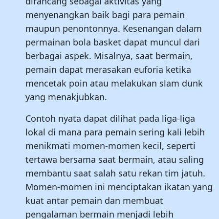
dirancang sebagai aktivitas yang
menyenangkan baik bagi para pemain
maupun penontonnya. Kesenangan dalam
permainan bola basket dapat muncul dari
berbagai aspek. Misalnya, saat bermain,
pemain dapat merasakan euforia ketika
mencetak poin atau melakukan slam dunk
yang menakjubkan.
Contoh nyata dapat dilihat pada liga-liga
lokal di mana para pemain sering kali lebih
menikmati momen-momen kecil, seperti
tertawa bersama saat bermain, atau saling
membantu saat salah satu rekan tim jatuh.
Momen-momen ini menciptakan ikatan yang
kuat antar pemain dan membuat
pengalaman bermain menjadi lebih