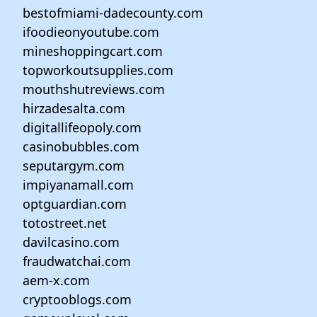
bestofmiami-dadecounty.com
ifoodieonyoutube.com
mineshoppingcart.com
topworkoutsupplies.com
mouthshutreviews.com
hirzadesalta.com
digitallifeopoly.com
casinobubbles.com
seputargym.com
impiyanamall.com
optguardian.com
totostreet.net
davilcasino.com
fraudwatchai.com
aem-x.com
cryptooblogs.com