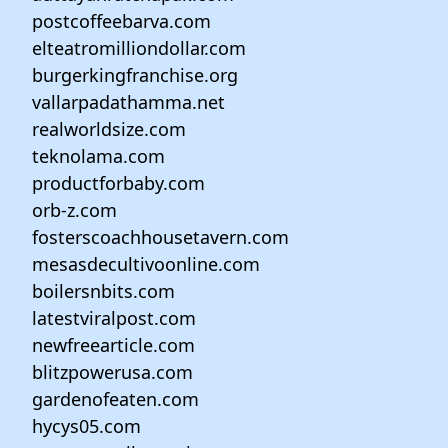
postcoffeebarva.com
elteatromilliondollar.com
burgerkingfranchise.org
vallarpadathamma.net
realworldsize.com
teknolama.com
productforbaby.com
orb-z.com
fosterscoachhousetavern.com
mesasdecultivoonline.com
boilersnbits.com
latestviralpost.com
newfreearticle.com
blitzpowerusa.com
gardenofeaten.com
hycys05.com