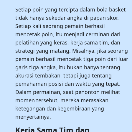
Setiap poin yang tercipta dalam bola basket
tidak hanya sekedar angka di papan skor.
Setiap kali seorang pemain berhasil
mencetak poin, itu menjadi cerminan dari
pelatihan yang keras, kerja sama tim, dan
strategi yang matang. Misalnya, jika seorang
pemain berhasil mencetak tiga poin dari luar
garis tiga angka, itu bukan hanya tentang
akurasi tembakan, tetapi juga tentang
pemahaman posisi dan waktu yang tepat.
Dalam permainan, saat penonton melihat
momen tersebut, mereka merasakan
ketegangan dan kegembiraan yang
menyertainya.
Kerja Sama Tim dan