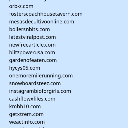
orb-z.com
fosterscoachhousetavern.com
mesasdecultivoonline.com
boilersnbits.com
latestviralpost.com
newfreearticle.com
blitzpowerusa.com
gardenofeaten.com
hycys05.com
onemoremilerunning.com
snowboardsteez.com
instagrambioforgirls.com
cashflowxfiles.com
kmbb10.com
getxtrem.com
weactinfo.com