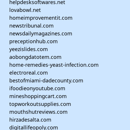
helpdesksoftwares.net
lovabowl.net
homeimprovementit.com
newstribunal.com
newsdailymagazines.com
preceptionhub.com
yeezislides.com
aobongdatotem.com
home-remedies-yeast-infection.com
electroreal.com
bestofmiami-dadecounty.com
ifoodieonyoutube.com
mineshoppingcart.com
topworkoutsupplies.com
mouthshutreviews.com
hirzadesalta.com
digitallifeopoly.com