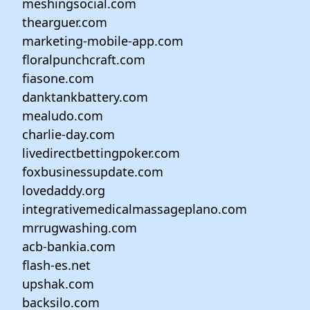
meshingsocial.com
thearguer.com
marketing-mobile-app.com
floralpunchcraft.com
fiasone.com
danktankbattery.com
mealudo.com
charlie-day.com
livedirectbettingpoker.com
foxbusinessupdate.com
lovedaddy.org
integrativemedicalmassageplano.com
mrrugwashing.com
acb-bankia.com
flash-es.net
upshak.com
backsilo.com