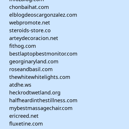
chonbaihat.com
elblogdeoscargonzalez.com
webpromote.net
steroids-store.co
arteydecoracion.net
fithog.com
bestlaptopbestmonitor.com
georginaryland.com
roseandbasil.com
thewhitewhitelights.com
atdhe.ws
heckrodtwetland.org
halfheardinthestillness.com
mybestmassagechair.com
ericreed.net
fluxetine.com