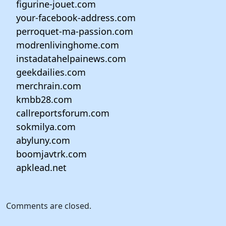
figurine-jouet.com
your-facebook-address.com
perroquet-ma-passion.com
modrenlivinghome.com
instadatahelpainews.com
geekdailies.com
merchrain.com
kmbb28.com
callreportsforum.com
sokmilya.com
abyluny.com
boomjavtrk.com
apklead.net
Comments are closed.