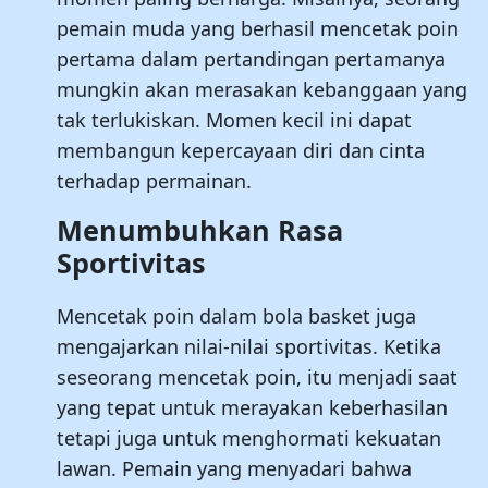
pemain muda yang berhasil mencetak poin
pertama dalam pertandingan pertamanya
mungkin akan merasakan kebanggaan yang
tak terlukiskan. Momen kecil ini dapat
membangun kepercayaan diri dan cinta
terhadap permainan.
Menumbuhkan Rasa
Sportivitas
Mencetak poin dalam bola basket juga
mengajarkan nilai-nilai sportivitas. Ketika
seseorang mencetak poin, itu menjadi saat
yang tepat untuk merayakan keberhasilan
tetapi juga untuk menghormati kekuatan
lawan. Pemain yang menyadari bahwa