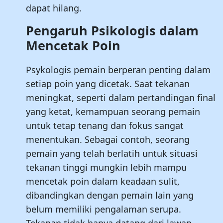
dapat hilang.
Pengaruh Psikologis dalam
Mencetak Poin
Psykologis pemain berperan penting dalam
setiap poin yang dicetak. Saat tekanan
meningkat, seperti dalam pertandingan final
yang ketat, kemampuan seorang pemain
untuk tetap tenang dan fokus sangat
menentukan. Sebagai contoh, seorang
pemain yang telah berlatih untuk situasi
tekanan tinggi mungkin lebih mampu
mencetak poin dalam keadaan sulit,
dibandingkan dengan pemain lain yang
belum memiliki pengalaman serupa.