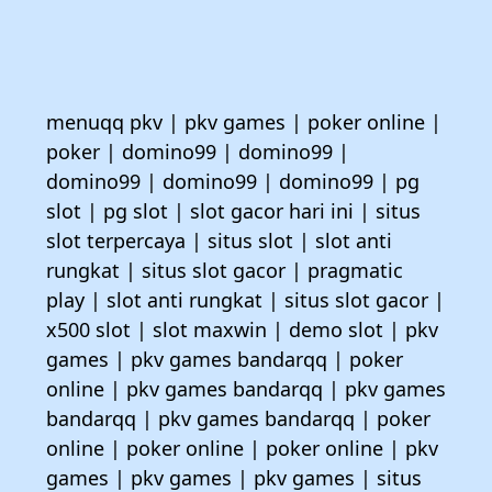
menuqq pkv
|
pkv games
|
poker online
|
poker
|
domino99
|
domino99
|
domino99
|
domino99
|
domino99
|
pg
slot
|
pg slot
|
slot gacor hari ini
|
situs
slot terpercaya
|
situs slot
|
slot anti
rungkat
|
situs slot gacor
|
pragmatic
play
|
slot anti rungkat
|
situs slot gacor
|
x500 slot
|
slot maxwin
|
demo slot
|
pkv
games
|
pkv games bandarqq
|
poker
online
|
pkv games bandarqq
|
pkv games
bandarqq
|
pkv games bandarqq
|
poker
online
|
poker online
|
poker online
|
pkv
games
|
pkv games
|
pkv games
|
situs