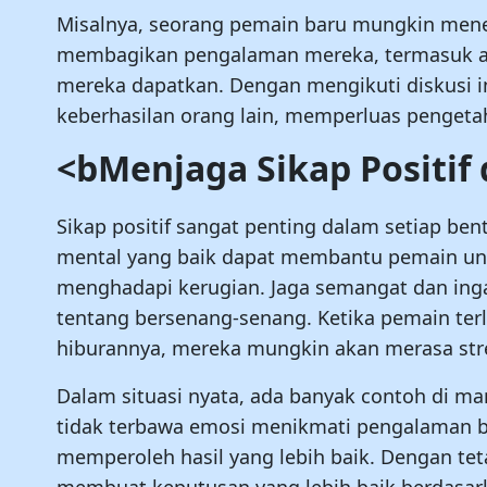
Misalnya, seorang pemain baru mungkin mene
membagikan pengalaman mereka, termasuk an
mereka dapatkan. Dengan mengikuti diskusi in
keberhasilan orang lain, memperluas pengeta
<bMenjaga Sikap Positif 
Sikap positif sangat penting dalam setiap be
mental yang baik dapat membantu pemain untu
menghadapi kerugian. Jaga semangat dan ing
tentang bersenang-senang. Ketika pemain te
hiburannya, mereka mungkin akan merasa stre
Dalam situasi nyata, ada banyak contoh di ma
tidak terbawa emosi menikmati pengalaman be
memperoleh hasil yang lebih baik. Dengan teta