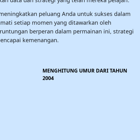
n data dan strategi yang telah mereka pelajari.
t meningkatkan peluang Anda untuk sukses dalam
kmati setiap momen yang ditawarkan oleh
runtungan berperan dalam permainan ini, strategi
mencapai kemenangan.
MENGHITUNG UMUR DARI TAHUN
2004