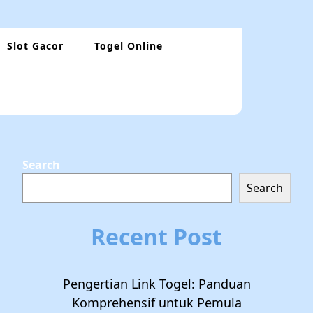
Slot Gacor
Togel Online
Search
Search
Recent Post
Pengertian Link Togel: Panduan
Komprehensif untuk Pemula