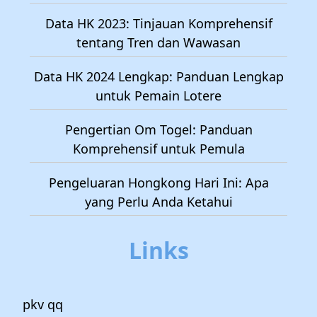
Data HK 2023: Tinjauan Komprehensif
tentang Tren dan Wawasan
Data HK 2024 Lengkap: Panduan Lengkap
untuk Pemain Lotere
Pengertian Om Togel: Panduan
Komprehensif untuk Pemula
Pengeluaran Hongkong Hari Ini: Apa
yang Perlu Anda Ketahui
Links
pkv qq