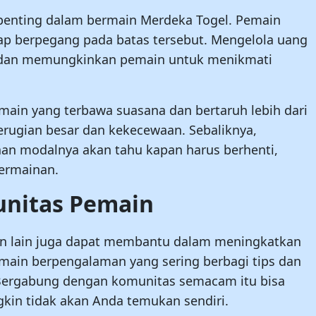
penting dalam bermain Merdeka Togel. Pemain
ap berpegang pada batas tersebut. Mengelola uang
 dan memungkinkan pemain untuk menikmati
emain yang terbawa suasana dan bertaruh lebih dari
kerugian besar dan kekecewaan. Sebaliknya,
aan modalnya akan tahu kapan harus berhenti,
ermainan.
nitas Pemain
in lain juga dapat membantu dalam meningkatkan
main berpengalaman yang sering berbagi tips dan
. Bergabung dengan komunitas semacam itu bisa
n tidak akan Anda temukan sendiri.