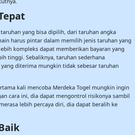
kutnya.
 Tepat
taruhan yang bisa dipilih, dari taruhan angka
ain harus pintar dalam memilih jenis taruhan yang
 lebih kompleks dapat memberikan bayaran yang
ebih tinggi. Sebaliknya, taruhan sederhana
yang diterima mungkin tidak sebesar taruhan
ertama kali mencoba Merdeka Togel mungkin ingin
 cara ini, dia dapat mengontrol risikonya sambil
merasa lebih percaya diri, dia dapat beralih ke
Baik