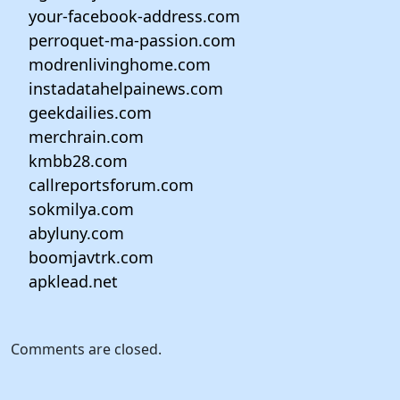
your-facebook-address.com
perroquet-ma-passion.com
modrenlivinghome.com
instadatahelpainews.com
geekdailies.com
merchrain.com
kmbb28.com
callreportsforum.com
sokmilya.com
abyluny.com
boomjavtrk.com
apklead.net
Comments are closed.