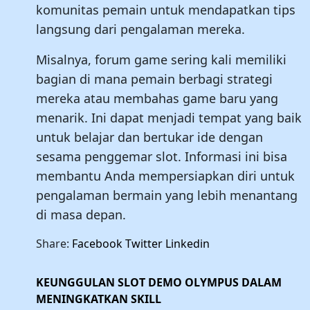
komunitas pemain untuk mendapatkan tips
langsung dari pengalaman mereka.
Misalnya, forum game sering kali memiliki
bagian di mana pemain berbagi strategi
mereka atau membahas game baru yang
menarik. Ini dapat menjadi tempat yang baik
untuk belajar dan bertukar ide dengan
sesama penggemar slot. Informasi ini bisa
membantu Anda mempersiapkan diri untuk
pengalaman bermain yang lebih menantang
di masa depan.
Share:
Facebook
Twitter
Linkedin
KEUNGGULAN SLOT DEMO OLYMPUS DALAM
MENINGKATKAN SKILL