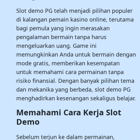
Slot demo PG telah menjadi pilihan populer
di kalangan pemain kasino online, terutama
bagi pemula yang ingin merasakan
pengalaman bermain tanpa harus
mengeluarkan uang. Game ini
memungkinkan Anda untuk bermain dengan
mode gratis, memberikan kesempatan
untuk memahami cara permainan tanpa
risiko finansial. Dengan banyak pilihan tema
dan mekanika yang berbeda, slot demo PG
menghadirkan kesenangan sekaligus belajar.
Memahami Cara Kerja Slot
Demo
Sebelum terjun ke dalam permainan,