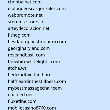
chonbaihat.com
elblogdeoscargonzalez.com
webpromote.net
steroids-store.co
arteydecoracion.net
fithog.com
bestlaptopbestmonitor.com
georginaryland.com
roseandbasil.com
thewhitewhitelights.com
atdhe.ws
heckrodtwetland.org
halfheardinthestillness.com
mybestmassagechair.com
ericreed.net
fluxetine.com
mobilecasino8760.com