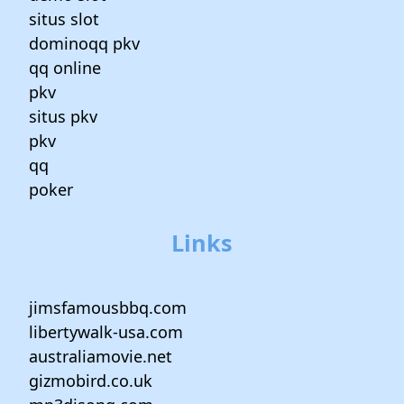
situs slot
dominoqq pkv
qq online
pkv
situs pkv
pkv
qq
poker
Links
jimsfamousbbq.com
libertywalk-usa.com
australiamovie.net
gizmobird.co.uk