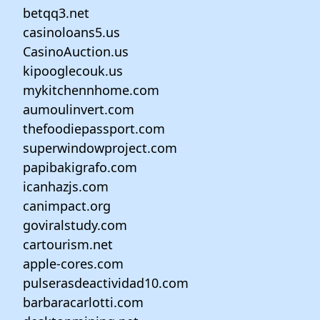
betqq3.net
casinoloans5.us
CasinoAuction.us
kipooglecouk.us
mykitchennhome.com
aumoulinvert.com
thefoodiepassport.com
superwindowproject.com
papibakigrafo.com
icanhazjs.com
canimpact.org
goviralstudy.com
cartourism.net
apple-cores.com
pulserasdeactividad10.com
barbaracarlotti.com