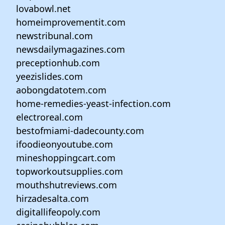
lovabowl.net
homeimprovementit.com
newstribunal.com
newsdailymagazines.com
preceptionhub.com
yeezislides.com
aobongdatotem.com
home-remedies-yeast-infection.com
electroreal.com
bestofmiami-dadecounty.com
ifoodieonyoutube.com
mineshoppingcart.com
topworkoutsupplies.com
mouthshutreviews.com
hirzadesalta.com
digitallifeopoly.com