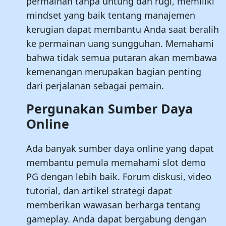
permainan tanpa untung dan rugi, memiliki
mindset yang baik tentang manajemen
kerugian dapat membantu Anda saat beralih
ke permainan uang sungguhan. Memahami
bahwa tidak semua putaran akan membawa
kemenangan merupakan bagian penting
dari perjalanan sebagai pemain.
Pergunakan Sumber Daya
Online
Ada banyak sumber daya online yang dapat
membantu pemula memahami slot demo
PG dengan lebih baik. Forum diskusi, video
tutorial, dan artikel strategi dapat
memberikan wawasan berharga tentang
gameplay. Anda dapat bergabung dengan