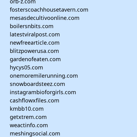
orb-z.com
fosterscoachhousetavern.com
mesasdecultivoonline.com
boilersnbits.com
latestviralpost.com
newfreearticle.com
blitzpowerusa.com
gardenofeaten.com
hycys05.com
onemoremilerunning.com
snowboardsteez.com
instagrambioforgirls.com
cashflowxfiles.com
kmbb10.com
getxtrem.com
weactinfo.com
meshingsocial.com