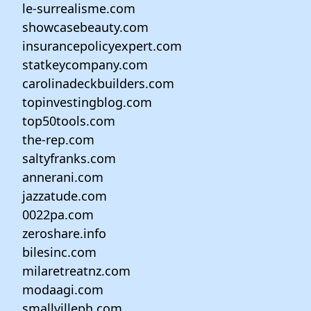
le-surrealisme.com
showcasebeauty.com
insurancepolicyexpert.com
statkeycompany.com
carolinadeckbuilders.com
topinvestingblog.com
top50tools.com
the-rep.com
saltyfranks.com
annerani.com
jazzatude.com
0022pa.com
zeroshare.info
bilesinc.com
milaretreatnz.com
modaagi.com
smallvilleph.com