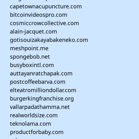
capetownacupuncture.com
bitcoinvideospro.com
cosmiccrowcollective.com
alain-jacquet.com
gotisouizakayabakeneko.com
meshpoint.me
spongebob.net
busyboxintl.com
auttayanratchapak.com
postcoffeebarva.com
elteatromilliondollar.com
burgerkingfranchise.org
vallarpadathamma.net
realworldsize.com
teknolama.com
productforbaby.com