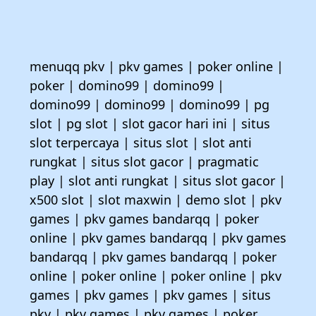
menuqq pkv
|
pkv games
|
poker online
|
poker
|
domino99
|
domino99
|
domino99
|
domino99
|
domino99
|
pg
slot
|
pg slot
|
slot gacor hari ini
|
situs
slot terpercaya
|
situs slot
|
slot anti
rungkat
|
situs slot gacor
|
pragmatic
play
|
slot anti rungkat
|
situs slot gacor
|
x500 slot
|
slot maxwin
|
demo slot
|
pkv
games
|
pkv games bandarqq
|
poker
online
|
pkv games bandarqq
|
pkv games
bandarqq
|
pkv games bandarqq
|
poker
online
|
poker online
|
poker online
|
pkv
games
|
pkv games
|
pkv games
|
situs
pkv
|
pkv games
|
pkv games
|
poker