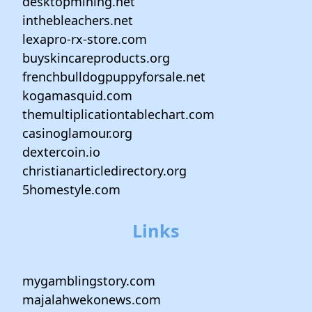
desktopmining.net
inthebleachers.net
lexapro-rx-store.com
buyskincareproducts.org
frenchbulldogpuppyforsale.net
kogamasquid.com
themultiplicationtablechart.com
casinoglamour.org
dextercoin.io
christianarticledirectory.org
5homestyle.com
Links
mygamblingstory.com
majalahwekonews.com