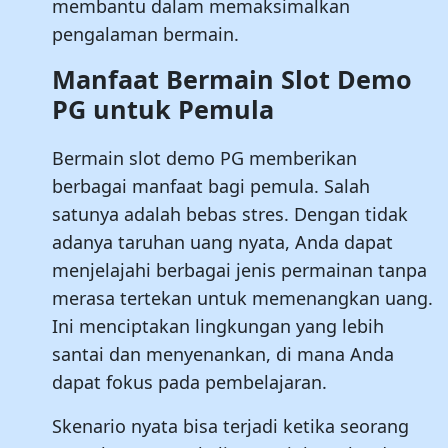
membantu dalam memaksimalkan
pengalaman bermain.
Manfaat Bermain Slot Demo
PG untuk Pemula
Bermain slot demo PG memberikan
berbagai manfaat bagi pemula. Salah
satunya adalah bebas stres. Dengan tidak
adanya taruhan uang nyata, Anda dapat
menjelajahi berbagai jenis permainan tanpa
merasa tertekan untuk memenangkan uang.
Ini menciptakan lingkungan yang lebih
santai dan menyenankan, di mana Anda
dapat fokus pada pembelajaran.
Skenario nyata bisa terjadi ketika seorang