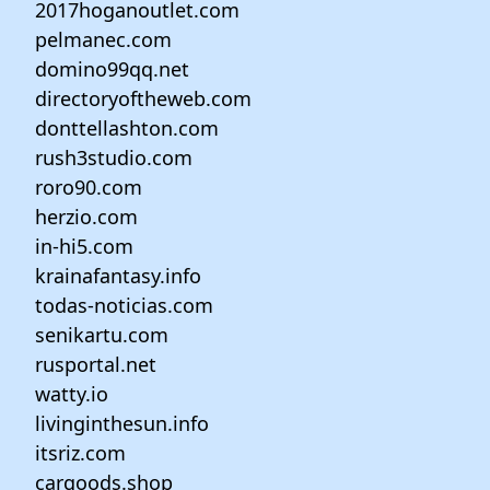
2017hoganoutlet.com
pelmanec.com
domino99qq.net
directoryoftheweb.com
donttellashton.com
rush3studio.com
roro90.com
herzio.com
in-hi5.com
krainafantasy.info
todas-noticias.com
senikartu.com
rusportal.net
watty.io
livinginthesun.info
itsriz.com
cargoods.shop