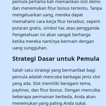
pemula pertama kali memainkan slot demo
dan menemukan fitur bonus tertentu. Tanpa
mengeluarkan uang, mereka dapat
memahami cara kerja fitur tersebut, seperti
putaran gratis, simbol liar, atau pengganda.
Pengetahuan ini akan sangat berharga
ketika mereka nantinya bermain dengan
uang sungguhan.
Strategi Dasar untuk Pemula
Salah satu strategi yang bermanfaat bagi
pemula adalah mencoba berbagai jenis slot
yang ada. Slot memiliki beragam tema,
paylines, dan fitur bonus. Dengan mencoba
beberapa permainan berbeda, Anda akan
menemukan yang paling Anda sukai.