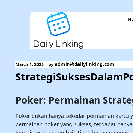
Skip
H
to
content
admin@dailylinking.com
March 1, 2025
|
by
StrategiSuksesDalamP
Poker: Permainan Strate
Poker bukan hanya sekedar permainan kartu y
permainan poker yang sukses, terdapat banyak
Pemain poker yang baik tidak hanya mengandal