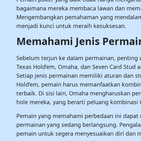
bagaimana mereka membaca lawan dan meman
Mengembangkan pemahaman yang mendalam te
menjadi kunci untuk meraih kesuksesan.
Memahami Jenis Permai
Sebelum terjun ke dalam permainan, penting 
Texas Hold’em, Omaha, dan Seven Card Stud a
Setiap jenis permainan memiliki aturan dan st
Hold’em, pemain harus memanfaatkan kombin
terbaik. Di sisi lain, Omaha mengharuskan p
hole mereka, yang berarti peluang kombinasi 
Pemain yang memahami perbedaan ini dapat m
permainan yang sedang berlangsung. Penga
pemain untuk segera menyesuaikan diri dan m