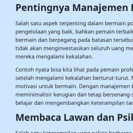
Pentingnya Manajemen 
Salah satu aspek terpenting dalam bermain p
pengelolaan yang baik, bahkan pemain terbai
bermain dan berpegang pada batasan tersebut
tidak akan menginvestasikan seluruh uang mer
mereka mengalami kekalahan.
Contoh nyata bisa kita lihat pada pemain pro
setelah mengalami kekalahan berturut-turut. 
motivasi untuk bermain. Dengan manajemen 
meminimalisir kerugian dan tetap bersenang
belajar dan mengembangkan keterampilan tanp
Membaca Lawan dan Psi