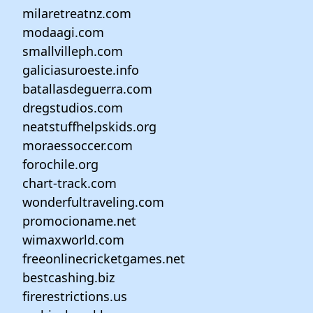
milaretreatnz.com
modaagi.com
smallvilleph.com
galiciasuroeste.info
batallasdeguerra.com
dregstudios.com
neatstuffhelpskids.org
moraessoccer.com
forochile.org
chart-track.com
wonderfultraveling.com
promocioname.net
wimaxworld.com
freeonlinecricketgames.net
bestcashing.biz
firerestrictions.us