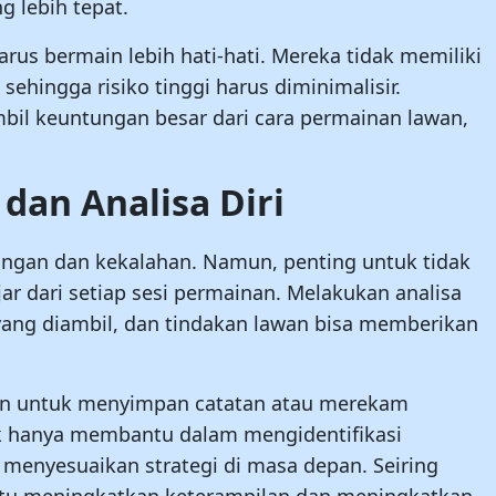
 lebih tepat.
harus bermain lebih hati-hati. Mereka tidak memiliki
sehingga risiko tinggi harus diminimalisir.
bil keuntungan besar dari cara permainan lawan,
dan Analisa Diri
ngan dan kekalahan. Namun, penting untuk tidak
jar dari setiap sesi permainan. Melakukan analisa
ang diambil, dan tindakan lawan bisa memberikan
an untuk menyimpan catatan atau merekam
dak hanya membantu dalam mengidentifikasi
k menyesuaikan strategi di masa depan. Seiring