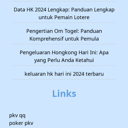
Data HK 2024 Lengkap: Panduan Lengkap
untuk Pemain Lotere
Pengertian Om Togel: Panduan
Komprehensif untuk Pemula
Pengeluaran Hongkong Hari Ini: Apa
yang Perlu Anda Ketahui
keluaran hk hari ini 2024 terbaru
Links
pkv qq
poker pkv