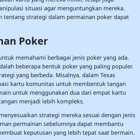
ipulasi situasi agar menguntungkan mereka.
ntang strategi dalam permainan poker dapat
nan Poker
untuk memahami berbagai jenis poker yang ada.
dalah beberapa bentuk poker yang paling populer.
rategi yang berbeda. Misalnya, dalam Texas
asi kartu komunitas untuk membentuk tangan
emain untuk menggunakan dua dari empat kartu
tangan menjadi lebih kompleks.
enyesuaikan strategi mereka sesuai dengan jenis
laman permainan sebelumnya dapat membantu
embuat keputusan yang lebih tepat saat bermain.