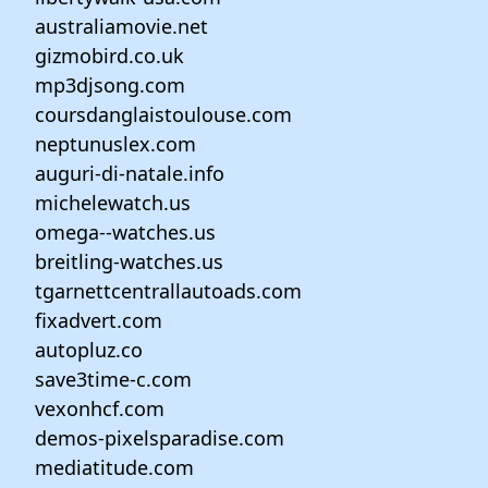
australiamovie.net
gizmobird.co.uk
mp3djsong.com
coursdanglaistoulouse.com
neptunuslex.com
auguri-di-natale.info
michelewatch.us
omega--watches.us
breitling-watches.us
tgarnettcentrallautoads.com
fixadvert.com
autopluz.co
save3time-c.com
vexonhcf.com
demos-pixelsparadise.com
mediatitude.com