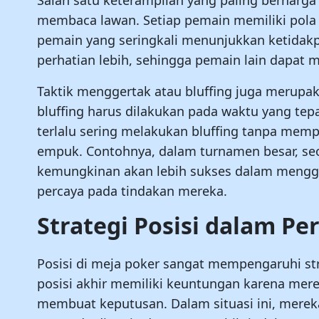
Salah satu keterampilan yang paling berhar
membaca lawan. Setiap pemain memiliki pola d
pemain yang seringkali menunjukkan ketidakpa
perhatian lebih, sehingga pemain lain dapat 
Taktik menggertak atau bluffing juga merupak
bluffing harus dilakukan pada waktu yang te
terlalu sering melakukan bluffing tanpa mem
empuk. Contohnya, dalam turnamen besar, se
kemungkinan akan lebih sukses dalam mengge
percaya pada tindakan mereka.
Strategi Posisi dalam P
Posisi di meja poker sangat mempengaruhi str
posisi akhir memiliki keuntungan karena mer
membuat keputusan. Dalam situasi ini, mereka