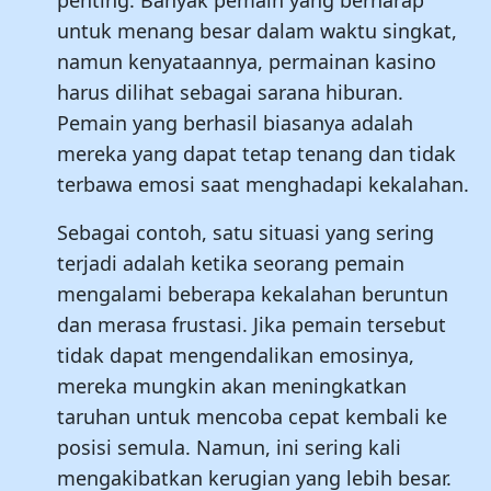
penting. Banyak pemain yang berharap
untuk menang besar dalam waktu singkat,
namun kenyataannya, permainan kasino
harus dilihat sebagai sarana hiburan.
Pemain yang berhasil biasanya adalah
mereka yang dapat tetap tenang dan tidak
terbawa emosi saat menghadapi kekalahan.
Sebagai contoh, satu situasi yang sering
terjadi adalah ketika seorang pemain
mengalami beberapa kekalahan beruntun
dan merasa frustasi. Jika pemain tersebut
tidak dapat mengendalikan emosinya,
mereka mungkin akan meningkatkan
taruhan untuk mencoba cepat kembali ke
posisi semula. Namun, ini sering kali
mengakibatkan kerugian yang lebih besar.