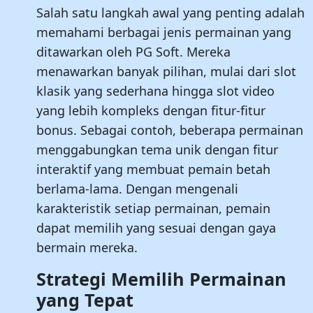
Salah satu langkah awal yang penting adalah
memahami berbagai jenis permainan yang
ditawarkan oleh PG Soft. Mereka
menawarkan banyak pilihan, mulai dari slot
klasik yang sederhana hingga slot video
yang lebih kompleks dengan fitur-fitur
bonus. Sebagai contoh, beberapa permainan
menggabungkan tema unik dengan fitur
interaktif yang membuat pemain betah
berlama-lama. Dengan mengenali
karakteristik setiap permainan, pemain
dapat memilih yang sesuai dengan gaya
bermain mereka.
Strategi Memilih Permainan
yang Tepat