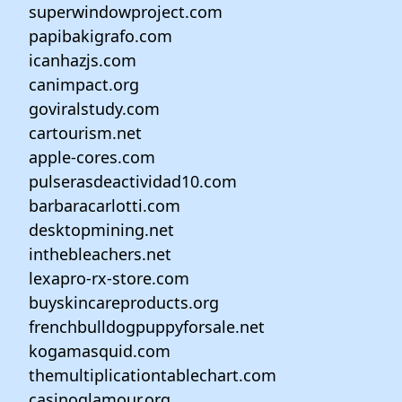
superwindowproject.com
papibakigrafo.com
icanhazjs.com
canimpact.org
goviralstudy.com
cartourism.net
apple-cores.com
pulserasdeactividad10.com
barbaracarlotti.com
desktopmining.net
inthebleachers.net
lexapro-rx-store.com
buyskincareproducts.org
frenchbulldogpuppyforsale.net
kogamasquid.com
themultiplicationtablechart.com
casinoglamour.org