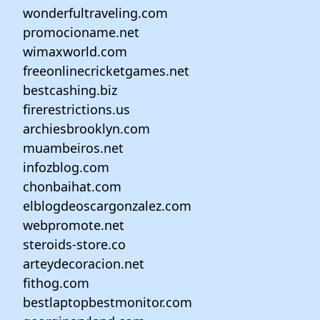
wonderfultraveling.com
promocioname.net
wimaxworld.com
freeonlinecricketgames.net
bestcashing.biz
firerestrictions.us
archiesbrooklyn.com
muambeiros.net
infozblog.com
chonbaihat.com
elblogdeoscargonzalez.com
webpromote.net
steroids-store.co
arteydecoracion.net
fithog.com
bestlaptopbestmonitor.com