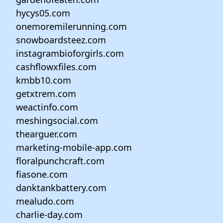
hycys05.com
onemoremilerunning.com
snowboardsteez.com
instagrambioforgirls.com
cashflowxfiles.com
kmbb10.com
getxtrem.com
weactinfo.com
meshingsocial.com
thearguer.com
marketing-mobile-app.com
floralpunchcraft.com
fiasone.com
danktankbattery.com
mealudo.com
charlie-day.com