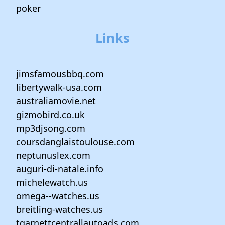
poker
Links
jimsfamousbbq.com
libertywalk-usa.com
australiamovie.net
gizmobird.co.uk
mp3djsong.com
coursdanglaistoulouse.com
neptunuslex.com
auguri-di-natale.info
michelewatch.us
omega--watches.us
breitling-watches.us
tgarnettcentrallautoads.com