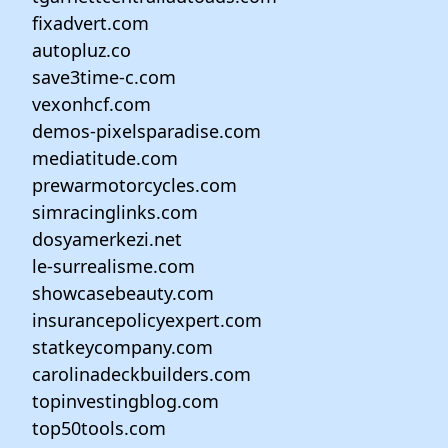
fixadvert.com
autopluz.co
save3time-c.com
vexonhcf.com
demos-pixelsparadise.com
mediatitude.com
prewarmotorcycles.com
simracinglinks.com
dosyamerkezi.net
le-surrealisme.com
showcasebeauty.com
insurancepolicyexpert.com
statkeycompany.com
carolinadeckbuilders.com
topinvestingblog.com
top50tools.com