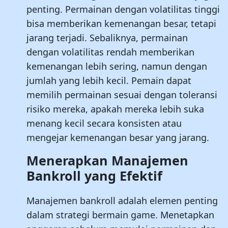
penting. Permainan dengan volatilitas tinggi
bisa memberikan kemenangan besar, tetapi
jarang terjadi. Sebaliknya, permainan
dengan volatilitas rendah memberikan
kemenangan lebih sering, namun dengan
jumlah yang lebih kecil. Pemain dapat
memilih permainan sesuai dengan toleransi
risiko mereka, apakah mereka lebih suka
menang kecil secara konsisten atau
mengejar kemenangan besar yang jarang.
Menerapkan Manajemen
Bankroll yang Efektif
Manajemen bankroll adalah elemen penting
dalam strategi bermain game. Menetapkan