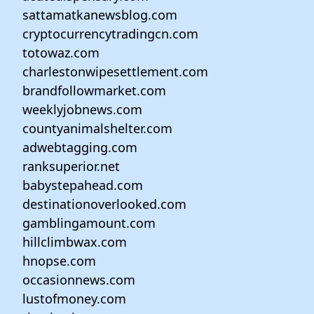
sattamatkanewsblog.com
cryptocurrencytradingcn.com
totowaz.com
charlestonwipesettlement.com
brandfollowmarket.com
weeklyjobnews.com
countyanimalshelter.com
adwebtagging.com
ranksuperior.net
babystepahead.com
destinationoverlooked.com
gamblingamount.com
hillclimbwax.com
hnopse.com
occasionnews.com
lustofmoney.com