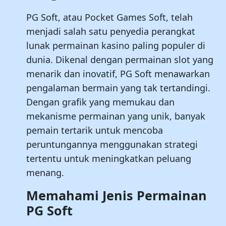
PG Soft, atau Pocket Games Soft, telah
menjadi salah satu penyedia perangkat
lunak permainan kasino paling populer di
dunia. Dikenal dengan permainan slot yang
menarik dan inovatif, PG Soft menawarkan
pengalaman bermain yang tak tertandingi.
Dengan grafik yang memukau dan
mekanisme permainan yang unik, banyak
pemain tertarik untuk mencoba
peruntungannya menggunakan strategi
tertentu untuk meningkatkan peluang
menang.
Memahami Jenis Permainan
PG Soft