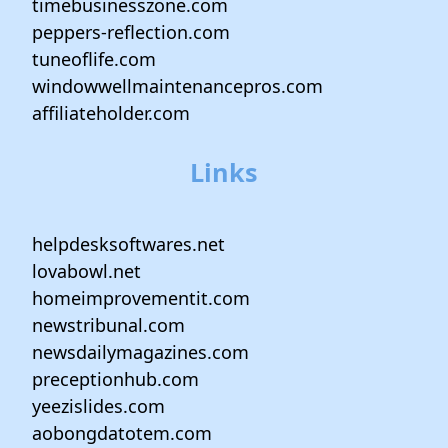
timebusinesszone.com
peppers-reflection.com
tuneoflife.com
windowwellmaintenancepros.com
affiliateholder.com
Links
helpdesksoftwares.net
lovabowl.net
homeimprovementit.com
newstribunal.com
newsdailymagazines.com
preceptionhub.com
yeezislides.com
aobongdatotem.com