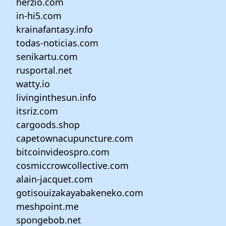
herzio.com
in-hi5.com
krainafantasy.info
todas-noticias.com
senikartu.com
rusportal.net
watty.io
livinginthesun.info
itsriz.com
cargoods.shop
capetownacupuncture.com
bitcoinvideospro.com
cosmiccrowcollective.com
alain-jacquet.com
gotisouizakayabakeneko.com
meshpoint.me
spongebob.net