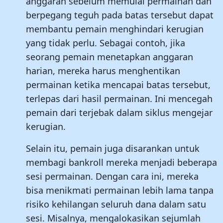
anggaran sebelum memulai permainan dan
berpegang teguh pada batas tersebut dapat
membantu pemain menghindari kerugian
yang tidak perlu. Sebagai contoh, jika
seorang pemain menetapkan anggaran
harian, mereka harus menghentikan
permainan ketika mencapai batas tersebut,
terlepas dari hasil permainan. Ini mencegah
pemain dari terjebak dalam siklus mengejar
kerugian.
Selain itu, pemain juga disarankan untuk
membagi bankroll mereka menjadi beberapa
sesi permainan. Dengan cara ini, mereka
bisa menikmati permainan lebih lama tanpa
risiko kehilangan seluruh dana dalam satu
sesi. Misalnya, mengalokasikan sejumlah