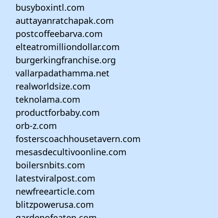
busyboxintl.com
auttayanratchapak.com
postcoffeebarva.com
elteatromilliondollar.com
burgerkingfranchise.org
vallarpadathamma.net
realworldsize.com
teknolama.com
productforbaby.com
orb-z.com
fosterscoachhousetavern.com
mesasdecultivoonline.com
boilersnbits.com
latestviralpost.com
newfreearticle.com
blitzpowerusa.com
gardenofeaten.com