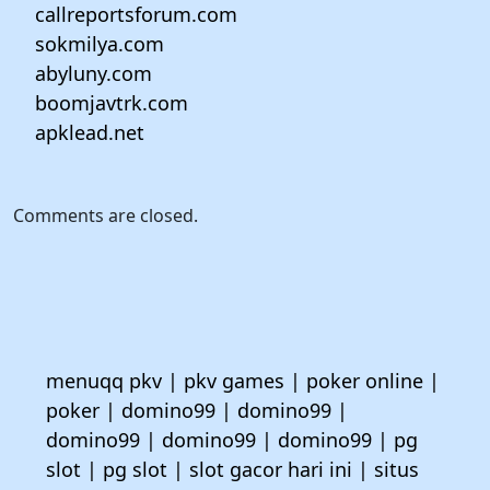
callreportsforum.com
sokmilya.com
abyluny.com
boomjavtrk.com
apklead.net
Comments are closed.
menuqq pkv
|
pkv games
|
poker online
|
poker
|
domino99
|
domino99
|
domino99
|
domino99
|
domino99
|
pg
slot
|
pg slot
|
slot gacor hari ini
|
situs