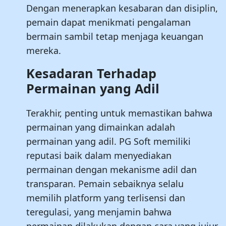
Dengan menerapkan kesabaran dan disiplin,
pemain dapat menikmati pengalaman
bermain sambil tetap menjaga keuangan
mereka.
Kesadaran Terhadap
Permainan yang Adil
Terakhir, penting untuk memastikan bahwa
permainan yang dimainkan adalah
permainan yang adil. PG Soft memiliki
reputasi baik dalam menyediakan
permainan dengan mekanisme adil dan
transparan. Pemain sebaiknya selalu
memilih platform yang terlisensi dan
teregulasi, yang menjamin bahwa