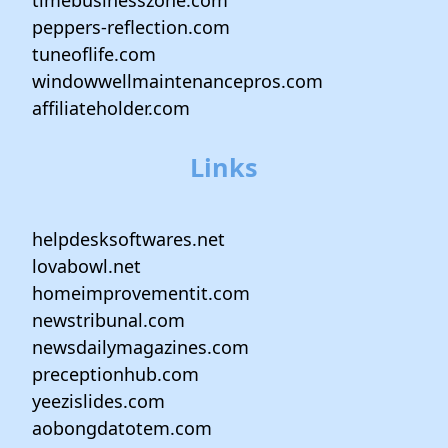
timebusinesszone.com
peppers-reflection.com
tuneoflife.com
windowwellmaintenancepros.com
affiliateholder.com
Links
helpdesksoftwares.net
lovabowl.net
homeimprovementit.com
newstribunal.com
newsdailymagazines.com
preceptionhub.com
yeezislides.com
aobongdatotem.com