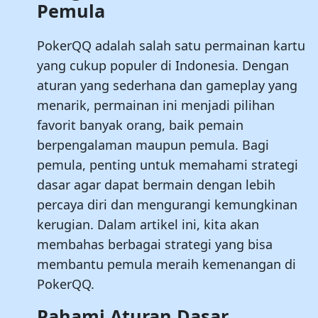
Pemula
PokerQQ adalah salah satu permainan kartu
yang cukup populer di Indonesia. Dengan
aturan yang sederhana dan gameplay yang
menarik, permainan ini menjadi pilihan
favorit banyak orang, baik pemain
berpengalaman maupun pemula. Bagi
pemula, penting untuk memahami strategi
dasar agar dapat bermain dengan lebih
percaya diri dan mengurangi kemungkinan
kerugian. Dalam artikel ini, kita akan
membahas berbagai strategi yang bisa
membantu pemula meraih kemenangan di
PokerQQ.
Pahami Aturan Dasar