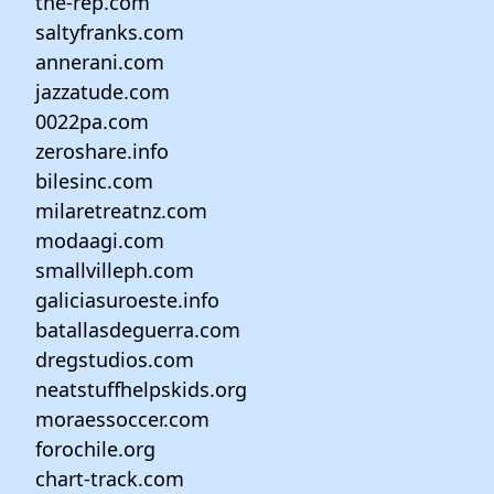
the-rep.com
saltyfranks.com
annerani.com
jazzatude.com
0022pa.com
zeroshare.info
bilesinc.com
milaretreatnz.com
modaagi.com
smallvilleph.com
galiciasuroeste.info
batallasdeguerra.com
dregstudios.com
neatstuffhelpskids.org
moraessoccer.com
forochile.org
chart-track.com