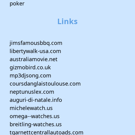
poker
Links
jimsfamousbbq.com
libertywalk-usa.com
australiamovie.net
gizmobird.co.uk
mp3djsong.com
coursdanglaistoulouse.com
neptunuslex.com
auguri-di-natale.info
michelewatch.us
omega--watches.us
breitling-watches.us
tgarnettcentrallautoads.com