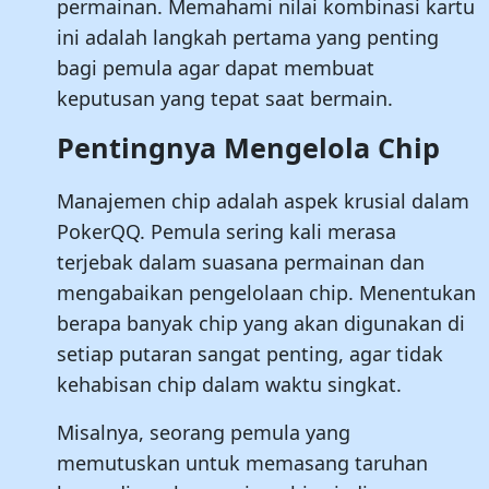
permainan. Memahami nilai kombinasi kartu
ini adalah langkah pertama yang penting
bagi pemula agar dapat membuat
keputusan yang tepat saat bermain.
Pentingnya Mengelola Chip
Manajemen chip adalah aspek krusial dalam
PokerQQ. Pemula sering kali merasa
terjebak dalam suasana permainan dan
mengabaikan pengelolaan chip. Menentukan
berapa banyak chip yang akan digunakan di
setiap putaran sangat penting, agar tidak
kehabisan chip dalam waktu singkat.
Misalnya, seorang pemula yang
memutuskan untuk memasang taruhan