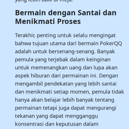
Bermain dengan Santai dan
Menikmati Proses
Terakhir, penting untuk selalu mengingat
bahwa tujuan utama dari bermain PokerQQ
adalah untuk bersenang-senang. Banyak
pemula yang terjebak dalam keinginan
untuk memenangkan uang dan lupa akan
aspek hiburan dari permainan ini. Dengan
mengambil pendekatan yang lebih santai
dan menikmati setiap momen, pemula tidak
hanya akan belajar lebih banyak tentang
permainan tetapi juga dapat mengurangi
tekanan yang dapat mengganggu
konsentrasi dan keputusan dalam