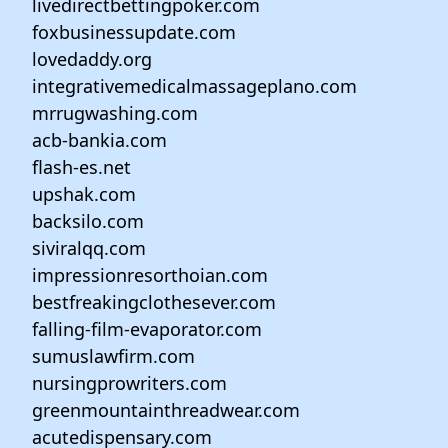
livedirectbettingpoker.com
foxbusinessupdate.com
lovedaddy.org
integrativemedicalmassageplano.com
mrrugwashing.com
acb-bankia.com
flash-es.net
upshak.com
backsilo.com
siviralqq.com
impressionresorthoian.com
bestfreakingclothesever.com
falling-film-evaporator.com
sumuslawfirm.com
nursingprowriters.com
greenmountainthreadwear.com
acutedispensary.com