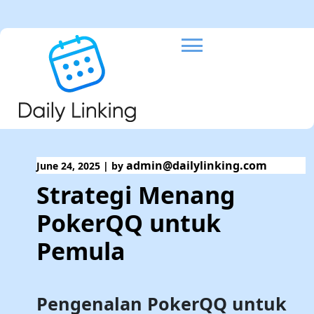
Skip
to
content
admin@dailylinking.com
June 24, 2025
|
by
Strategi Menang
PokerQQ untuk
Pemula
Pengenalan PokerQQ untuk