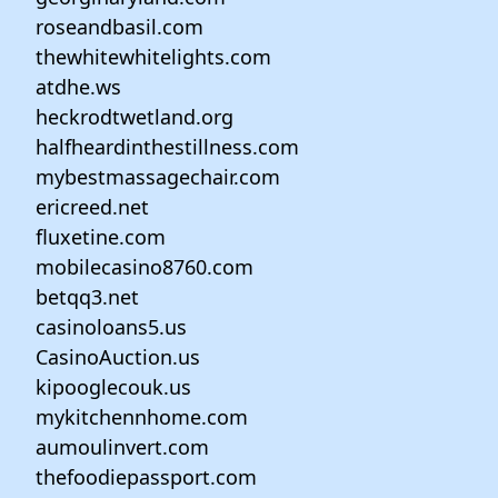
roseandbasil.com
thewhitewhitelights.com
atdhe.ws
heckrodtwetland.org
halfheardinthestillness.com
mybestmassagechair.com
ericreed.net
fluxetine.com
mobilecasino8760.com
betqq3.net
casinoloans5.us
CasinoAuction.us
kipooglecouk.us
mykitchennhome.com
aumoulinvert.com
thefoodiepassport.com