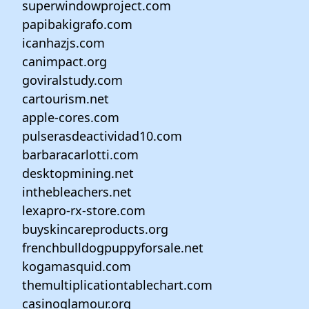
superwindowproject.com
papibakigrafo.com
icanhazjs.com
canimpact.org
goviralstudy.com
cartourism.net
apple-cores.com
pulserasdeactividad10.com
barbaracarlotti.com
desktopmining.net
inthebleachers.net
lexapro-rx-store.com
buyskincareproducts.org
frenchbulldogpuppyforsale.net
kogamasquid.com
themultiplicationtablechart.com
casinoglamour.org