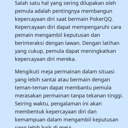
Salah satu hal yang sering dilupakan oleh
pemula adalah pentingnya membangun
kepercayaan diri saat bermain PokerQQ.
Kepercayaan diri dapat mempengaruhi cara
pemain mengambil keputusan dan
berinteraksi dengan lawan. Dengan latihan
yang cukup, pemula dapat meningkatkan
kepercayaan diri mereka.
Mengikuti meja permainan dalam situasi
yang lebih santai atau bermain dengan
teman-teman dapat membantu pemula
merasakan permainan tanpa tekanan tinggi.
Seiring waktu, pengalaman ini akan
membentuk kepercayaan diri dan
kemampuan dalam mengambil keputusan
yang lebih baik di meja.