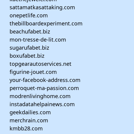
sattamatkasattaking.com
onepetlife.com
thebillboardexperiment.com
beachufabet.biz
mon-tresse-de-lit.com
sugarufabet.biz
boxufabet.biz
topgearautoservices.net
figurine-jouet.com
your-facebook-address.com
perroquet-ma-passion.com
modrenlivinghome.com
instadatahelpainews.com
geekdailies.com
merchrain.com
kmbb28.com