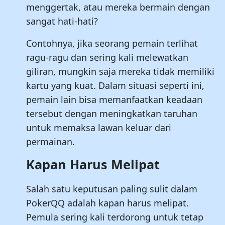
menggertak, atau mereka bermain dengan
sangat hati-hati?
Contohnya, jika seorang pemain terlihat
ragu-ragu dan sering kali melewatkan
giliran, mungkin saja mereka tidak memiliki
kartu yang kuat. Dalam situasi seperti ini,
pemain lain bisa memanfaatkan keadaan
tersebut dengan meningkatkan taruhan
untuk memaksa lawan keluar dari
permainan.
Kapan Harus Melipat
Salah satu keputusan paling sulit dalam
PokerQQ adalah kapan harus melipat.
Pemula sering kali terdorong untuk tetap