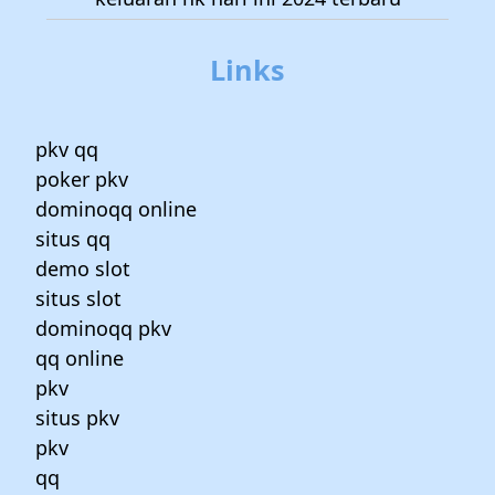
Links
pkv qq
poker pkv
dominoqq online
situs qq
demo slot
situs slot
dominoqq pkv
qq online
pkv
situs pkv
pkv
qq