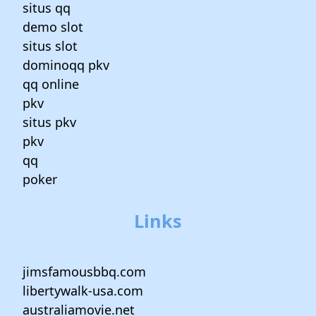
situs qq
demo slot
situs slot
dominoqq pkv
qq online
pkv
situs pkv
pkv
qq
poker
Links
jimsfamousbbq.com
libertywalk-usa.com
australiamovie.net