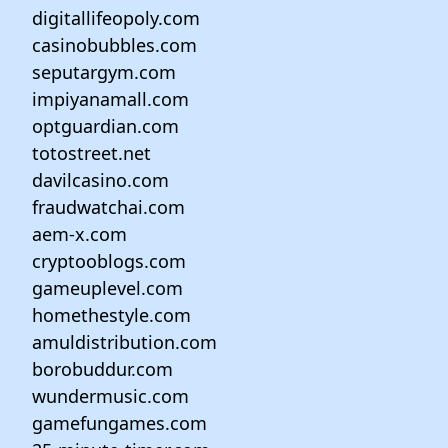
digitallifeopoly.com
casinobubbles.com
seputargym.com
impiyanamall.com
optguardian.com
totostreet.net
davilcasino.com
fraudwatchai.com
aem-x.com
cryptooblogs.com
gameuplevel.com
homethestyle.com
amuldistribution.com
borobuddur.com
wundermusic.com
gamefungames.com