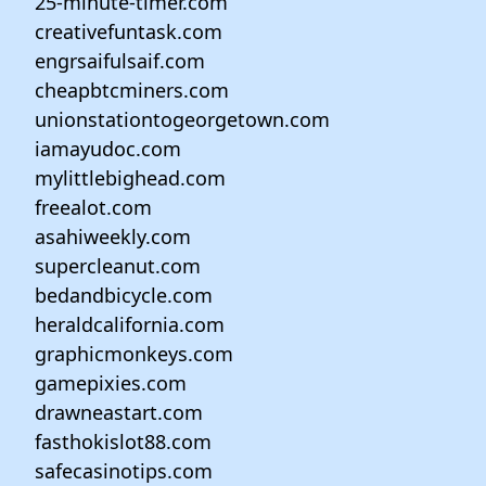
25-minute-timer.com
creativefuntask.com
engrsaifulsaif.com
cheapbtcminers.com
unionstationtogeorgetown.com
iamayudoc.com
mylittlebighead.com
freealot.com
asahiweekly.com
supercleanut.com
bedandbicycle.com
heraldcalifornia.com
graphicmonkeys.com
gamepixies.com
drawneastart.com
fasthokislot88.com
safecasinotips.com