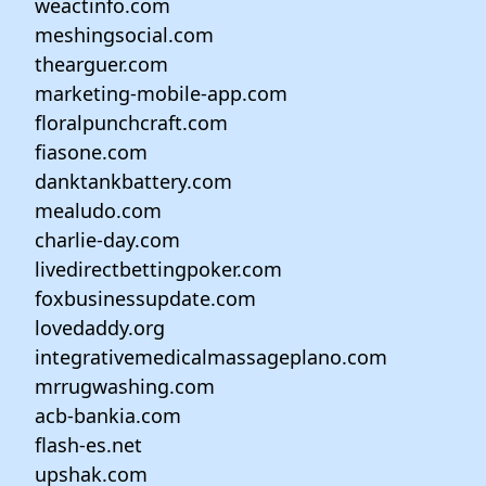
weactinfo.com
meshingsocial.com
thearguer.com
marketing-mobile-app.com
floralpunchcraft.com
fiasone.com
danktankbattery.com
mealudo.com
charlie-day.com
livedirectbettingpoker.com
foxbusinessupdate.com
lovedaddy.org
integrativemedicalmassageplano.com
mrrugwashing.com
acb-bankia.com
flash-es.net
upshak.com