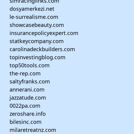
simracinglinks.com
dosyamerkezi.net
le-surrealisme.com
showcasebeauty.com
insurancepolicyexpert.com
statkeycompany.com
carolinadeckbuilders.com
topinvestingblog.com
top50tools.com
the-rep.com
saltyfranks.com
annerani.com
jazzatude.com
0022pa.com
zeroshare.info
bilesinc.com
milaretreatnz.com