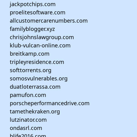
jackpotchips.com
proelitesoftware.com
allcustomercarenumbers.com
familyblogger.xyz
chrisjohnslawgroup.com
klub-vulcan-online.com
breitkamp.com
tripleyresidence.com
softtorrents.org
somosvulnerables.org
duatloterrassa.com
pamufon.com
porscheperformancedrive.com
tamethekraken.org
lutzinator.com
ondasrl.com
blife2016.com