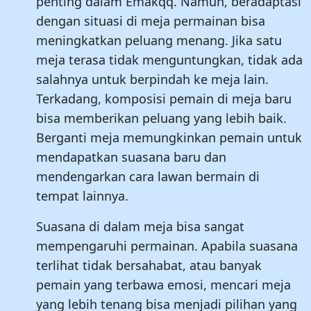
penting dalam Emakqq. Namun, beradaptasi
dengan situasi di meja permainan bisa
meningkatkan peluang menang. Jika satu
meja terasa tidak menguntungkan, tidak ada
salahnya untuk berpindah ke meja lain.
Terkadang, komposisi pemain di meja baru
bisa memberikan peluang yang lebih baik.
Berganti meja memungkinkan pemain untuk
mendapatkan suasana baru dan
mendengarkan cara lawan bermain di
tempat lainnya.
Suasana di dalam meja bisa sangat
mempengaruhi permainan. Apabila suasana
terlihat tidak bersahabat, atau banyak
pemain yang terbawa emosi, mencari meja
yang lebih tenang bisa menjadi pilihan yang