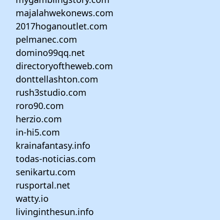
majalahwekonews.com
2017hoganoutlet.com
pelmanec.com
domino99qq.net
directoryoftheweb.com
donttellashton.com
rush3studio.com
roro90.com
herzio.com
in-hi5.com
krainafantasy.info
todas-noticias.com
senikartu.com
rusportal.net
watty.io
livinginthesun.info