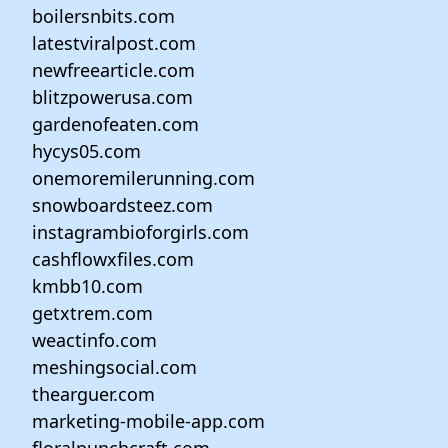
boilersnbits.com
latestviralpost.com
newfreearticle.com
blitzpowerusa.com
gardenofeaten.com
hycys05.com
onemoremilerunning.com
snowboardsteez.com
instagrambioforgirls.com
cashflowxfiles.com
kmbb10.com
getxtrem.com
weactinfo.com
meshingsocial.com
thearguer.com
marketing-mobile-app.com