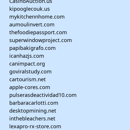
CasinoAuction.us
kipooglecouk.us
mykitchennhome.com
aumoulinvert.com
thefoodiepassport.com
superwindowproject.com
papibakigrafo.com
icanhazjs.com
canimpact.org
goviralstudy.com
cartourism.net
apple-cores.com
pulserasdeactividad10.com
barbaracarlotti.com
desktopmining.net
inthebleachers.net
lexapro-rx-store.com