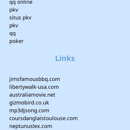
qq online
pkv
situs pkv
pkv
qq
poker
Links
jimsfamousbbq.com
libertywalk-usa.com
australiamovie.net
gizmobird.co.uk
mp3djsong.com
coursdanglaistoulouse.com
neptunuslex.com