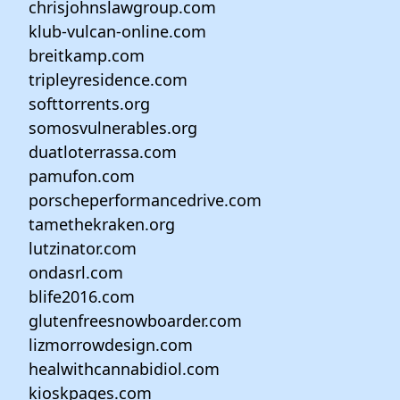
chrisjohnslawgroup.com
klub-vulcan-online.com
breitkamp.com
tripleyresidence.com
softtorrents.org
somosvulnerables.org
duatloterrassa.com
pamufon.com
porscheperformancedrive.com
tamethekraken.org
lutzinator.com
ondasrl.com
blife2016.com
glutenfreesnowboarder.com
lizmorrowdesign.com
healwithcannabidiol.com
kioskpages.com