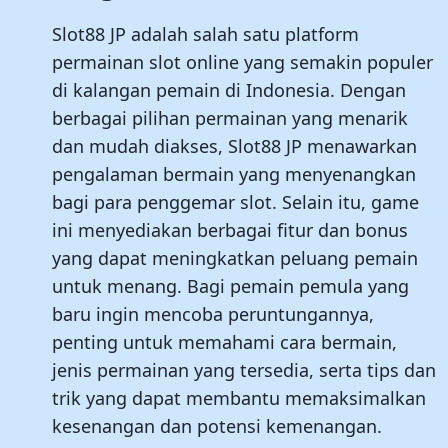
Slot88 JP adalah salah satu platform
permainan slot online yang semakin populer
di kalangan pemain di Indonesia. Dengan
berbagai pilihan permainan yang menarik
dan mudah diakses, Slot88 JP menawarkan
pengalaman bermain yang menyenangkan
bagi para penggemar slot. Selain itu, game
ini menyediakan berbagai fitur dan bonus
yang dapat meningkatkan peluang pemain
untuk menang. Bagi pemain pemula yang
baru ingin mencoba peruntungannya,
penting untuk memahami cara bermain,
jenis permainan yang tersedia, serta tips dan
trik yang dapat membantu memaksimalkan
kesenangan dan potensi kemenangan.