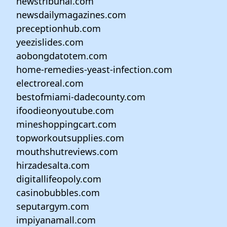
newstribunal.com
newsdailymagazines.com
preceptionhub.com
yeezislides.com
aobongdatotem.com
home-remedies-yeast-infection.com
electroreal.com
bestofmiami-dadecounty.com
ifoodieonyoutube.com
mineshoppingcart.com
topworkoutsupplies.com
mouthshutreviews.com
hirzadesalta.com
digitallifeopoly.com
casinobubbles.com
seputargym.com
impiyanamall.com