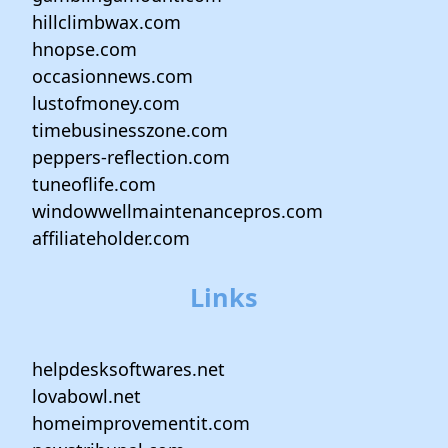
hillclimbwax.com
hnopse.com
occasionnews.com
lustofmoney.com
timebusinesszone.com
peppers-reflection.com
tuneoflife.com
windowwellmaintenancepros.com
affiliateholder.com
Links
helpdesksoftwares.net
lovabowl.net
homeimprovementit.com