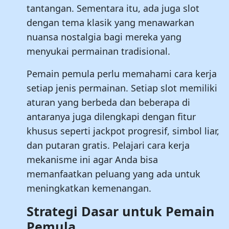
tantangan. Sementara itu, ada juga slot
dengan tema klasik yang menawarkan
nuansa nostalgia bagi mereka yang
menyukai permainan tradisional.
Pemain pemula perlu memahami cara kerja
setiap jenis permainan. Setiap slot memiliki
aturan yang berbeda dan beberapa di
antaranya juga dilengkapi dengan fitur
khusus seperti jackpot progresif, simbol liar,
dan putaran gratis. Pelajari cara kerja
mekanisme ini agar Anda bisa
memanfaatkan peluang yang ada untuk
meningkatkan kemenangan.
Strategi Dasar untuk Pemain
Pemula