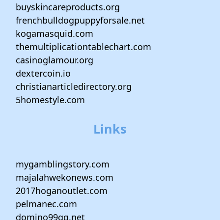
buyskincareproducts.org
frenchbulldogpuppyforsale.net
kogamasquid.com
themultiplicationtablechart.com
casinoglamour.org
dextercoin.io
christianarticledirectory.org
5homestyle.com
Links
mygamblingstory.com
majalahwekonews.com
2017hoganoutlet.com
pelmanec.com
domino99qq.net