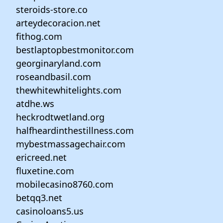
steroids-store.co
arteydecoracion.net
fithog.com
bestlaptopbestmonitor.com
georginaryland.com
roseandbasil.com
thewhitewhitelights.com
atdhe.ws
heckrodtwetland.org
halfheardinthestillness.com
mybestmassagechair.com
ericreed.net
fluxetine.com
mobilecasino8760.com
betqq3.net
casinoloans5.us