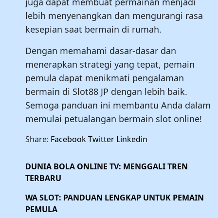
juga dapat membuat permainan menjadi
lebih menyenangkan dan mengurangi rasa
kesepian saat bermain di rumah.
Dengan memahami dasar-dasar dan
menerapkan strategi yang tepat, pemain
pemula dapat menikmati pengalaman
bermain di Slot88 JP dengan lebih baik.
Semoga panduan ini membantu Anda dalam
memulai petualangan bermain slot online!
Share:
Facebook
Twitter
Linkedin
DUNIA BOLA ONLINE TV: MENGGALI TREN
TERBARU
WA SLOT: PANDUAN LENGKAP UNTUK PEMAIN
PEMULA