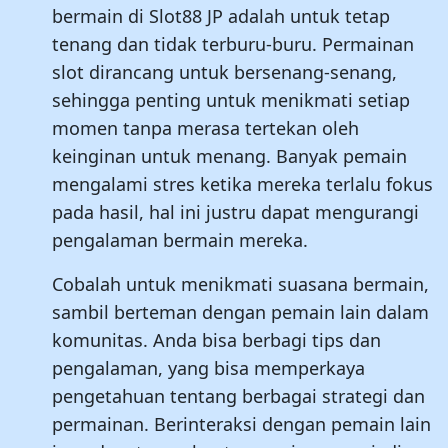
bermain di Slot88 JP adalah untuk tetap
tenang dan tidak terburu-buru. Permainan
slot dirancang untuk bersenang-senang,
sehingga penting untuk menikmati setiap
momen tanpa merasa tertekan oleh
keinginan untuk menang. Banyak pemain
mengalami stres ketika mereka terlalu fokus
pada hasil, hal ini justru dapat mengurangi
pengalaman bermain mereka.
Cobalah untuk menikmati suasana bermain,
sambil berteman dengan pemain lain dalam
komunitas. Anda bisa berbagi tips dan
pengalaman, yang bisa memperkaya
pengetahuan tentang berbagai strategi dan
permainan. Berinteraksi dengan pemain lain