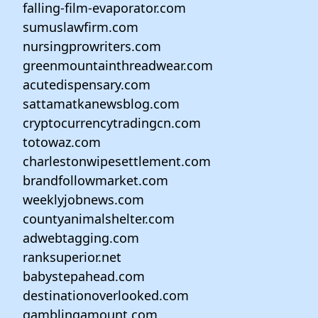
falling-film-evaporator.com
sumuslawfirm.com
nursingprowriters.com
greenmountainthreadwear.com
acutedispensary.com
sattamatkanewsblog.com
cryptocurrencytradingcn.com
totowaz.com
charlestonwipesettlement.com
brandfollowmarket.com
weeklyjobnews.com
countyanimalshelter.com
adwebtagging.com
ranksuperior.net
babystepahead.com
destinationoverlooked.com
gamblingamount.com