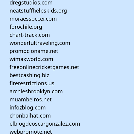
dregstudios.com
neatstuffhelpskids.org
moraessoccer.com
forochile.org
chart-track.com
wonderfultraveling.com
promocioname.net
wimaxworld.com
freeonlinecricketgames.net
bestcashing.biz
firerestrictions.us
archiesbrooklyn.com
muambeiros.net
infozblog.com
chonbaihat.com
elblogdeoscargonzalez.com
webpromote.net