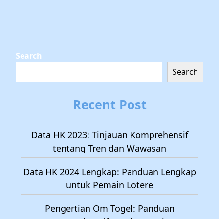
Search
Search
Recent Post
Data HK 2023: Tinjauan Komprehensif
tentang Tren dan Wawasan
Data HK 2024 Lengkap: Panduan Lengkap
untuk Pemain Lotere
Pengertian Om Togel: Panduan