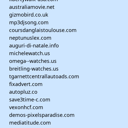
australiamovie.net
gizmobird.co.uk
mp3djsong.com
coursdanglaistoulouse.com
neptunuslex.com
auguri-di-natale.info
michelewatch.us
omega--watches.us
breitling-watches.us
tgarnettcentrallautoads.com
fixadvert.com
autopluz.co
save3time-c.com
vexonhcf.com
demos-pixelsparadise.com
mediatitude.com