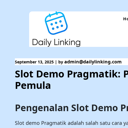
Skip
H
to
content
admin@dailylinking.com
September 13, 2025
|
by
Slot Demo Pragmatik:
Pemula
Pengenalan Slot Demo P
Slot demo Pragmatik adalah salah satu cara 