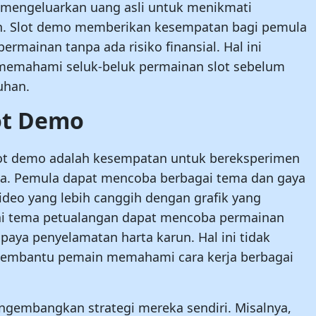
u mengeluarkan uang asli untuk menikmati
kan. Slot demo memberikan kesempatan bagi pemula
rmainan tanpa ada risiko finansial. Hal ini
n memahami seluk-beluk permainan slot sebelum
uhan.
ot Demo
lot demo adalah kesempatan untuk bereksperimen
dia. Pemula dapat mencoba berbagai tema dan gaya
video yang lebih canggih dengan grafik yang
i tema petualangan dapat mencoba permainan
paya penyelamatan harta karun. Hal ini tidak
membantu pemain memahami cara kerja berbagai
gembangkan strategi mereka sendiri. Misalnya,