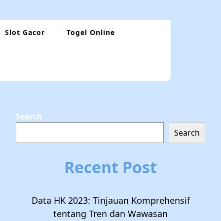
Slot Gacor
Togel Online
Search
Search
Recent Post
Data HK 2023: Tinjauan Komprehensif
tentang Tren dan Wawasan