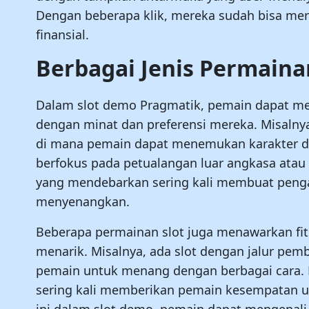
Dengan beberapa klik, mereka sudah bisa me
finansial.
Berbagai Jenis Permain
Dalam slot demo Pragmatik, pemain dapat me
dengan minat dan preferensi mereka. Misalnya
di mana pemain dapat menemukan karakter d
berfokus pada petualangan luar angkasa atau d
yang mendebarkan sering kali membuat penga
menyenangkan.
Beberapa permainan slot juga menawarkan f
menarik. Misalnya, ada slot dengan jalur p
pemain untuk menang dengan berbagai cara. F
sering kali memberikan pemain kesempatan u