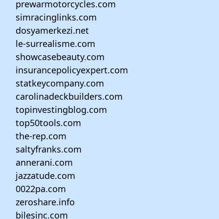
prewarmotorcycles.com
simracinglinks.com
dosyamerkezi.net
le-surrealisme.com
showcasebeauty.com
insurancepolicyexpert.com
statkeycompany.com
carolinadeckbuilders.com
topinvestingblog.com
top50tools.com
the-rep.com
saltyfranks.com
annerani.com
jazzatude.com
0022pa.com
zeroshare.info
bilesinc.com