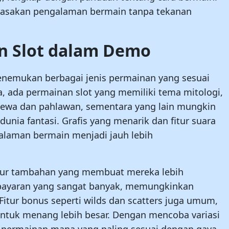
rasakan pengalaman bermain tanpa tekanan
an Slot dalam Demo
nemukan berbagai jenis permainan yang sesuai
, ada permainan slot yang memiliki tema mitologi,
ewa dan pahlawan, sementara yang lain mungkin
unia fantasi. Grafis yang menarik dan fitur suara
laman bermain menjadi jauh lebih
itur tambahan yang membuat mereka lebih
embayaran yang sangat banyak, memungkinkan
itur bonus seperti wilds dan scatters juga umum,
ntuk menang lebih besar. Dengan mencoba variasi