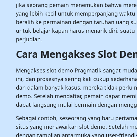
jika seorang pemain menemukan bahwa merek
yang lebih kecil untuk memperpanjang waktu 
beralih ke permainan dengan taruhan uang 
untuk belajar kapan harus menarik diri, suat
perjudian.
Cara Mengakses Slot De
Mengakses slot demo Pragmatik sangat mudah
ini, dan prosesnya sering kali cukup sederhan
dan dalam banyak kasus, mereka tidak perlu
demo. Setelah mendaftar, pemain dapat memil
dapat langsung mulai bermain dengan menggun
Sebagai contoh, seseorang yang baru pertam
situs yang menawarkan slot demo. Setelah m
dengan tampilan antarmuka yang user-friendl