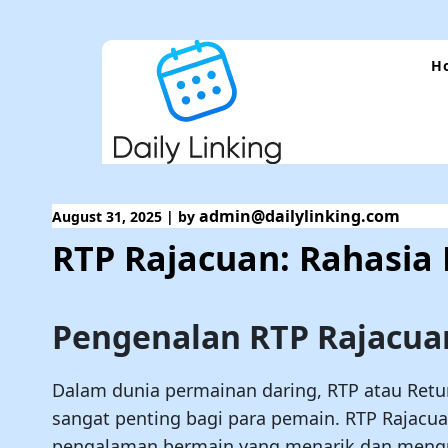
Skip
H
to
content
admin@dailylinking.com
August 31, 2025
|
by
RTP Rajacuan: Rahasia
Pengenalan RTP Rajacua
Dalam dunia permainan daring, RTP atau Retur
sangat penting bagi para pemain. RTP Rajacua
pengalaman bermain yang menarik dan mengu