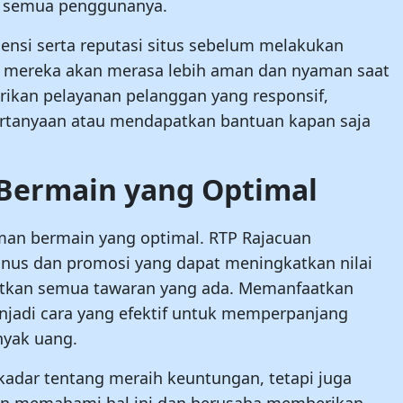
i semua penggunanya.
ensi serta reputasi situs sebelum melakukan
t, mereka akan merasa lebih aman dan nyaman saat
rikan pelayanan pelanggan yang responsif,
rtanyaan atau mendapatkan bantuan kapan saja
Bermain yang Optimal
man bermain yang optimal. RTP Rajacuan
onus dan promosi yang dapat meningkatkan nilai
tkan semua tawaran yang ada. Memanfaatkan
njadi cara yang efektif untuk memperpanjang
nyak uang.
adar tentang meraih keuntungan, tetapi juga