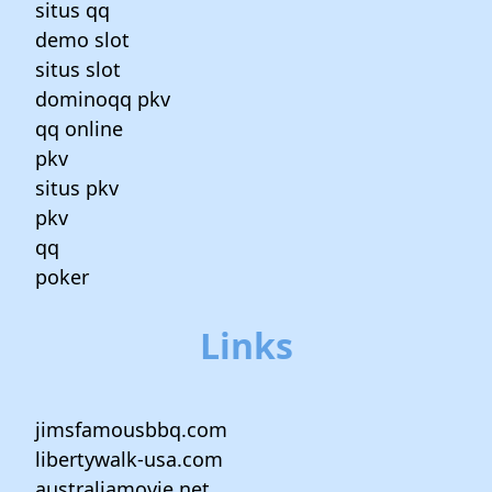
situs qq
demo slot
situs slot
dominoqq pkv
qq online
pkv
situs pkv
pkv
qq
poker
Links
jimsfamousbbq.com
libertywalk-usa.com
australiamovie.net