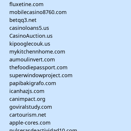
fluxetine.com
mobilecasino8760.com
betqq3.net
casinoloans5.us
CasinoAuction.us
kipooglecouk.us
mykitchennhome.com
aumoulinvert.com
thefoodiepassport.com
superwindowproject.com
papibakigrafo.com
icanhazjs.com
canimpact.org
goviralstudy.com
cartourism.net
apple-cores.com
pulserasdeactividad10.com