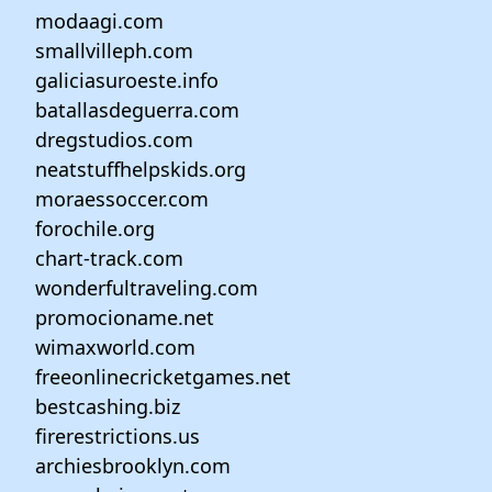
modaagi.com
smallvilleph.com
galiciasuroeste.info
batallasdeguerra.com
dregstudios.com
neatstuffhelpskids.org
moraessoccer.com
forochile.org
chart-track.com
wonderfultraveling.com
promocioname.net
wimaxworld.com
freeonlinecricketgames.net
bestcashing.biz
firerestrictions.us
archiesbrooklyn.com