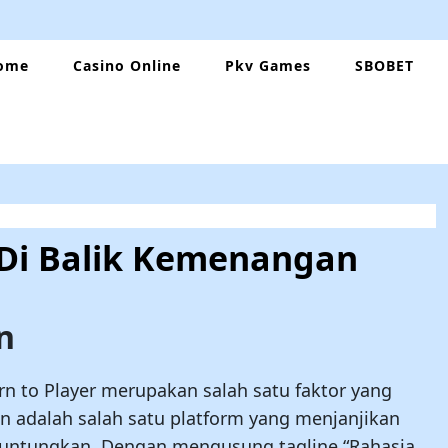
ome
Casino Online
Pkv Games
SBOBET
 Di Balik Kemenangan
n
n to Player merupakan salah satu faktor yang
n adalah salah satu platform yang menjanjikan
ntungkan. Dengan mengusung tagline “Rahasia