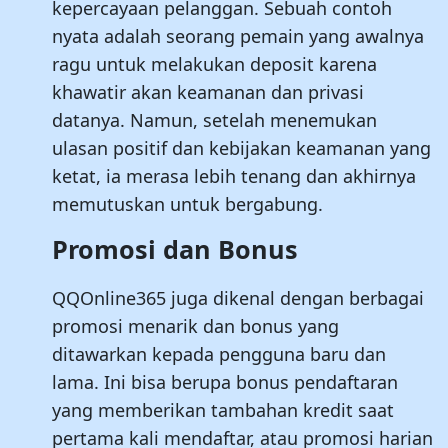
kepercayaan pelanggan. Sebuah contoh
nyata adalah seorang pemain yang awalnya
ragu untuk melakukan deposit karena
khawatir akan keamanan dan privasi
datanya. Namun, setelah menemukan
ulasan positif dan kebijakan keamanan yang
ketat, ia merasa lebih tenang dan akhirnya
memutuskan untuk bergabung.
Promosi dan Bonus
QQOnline365 juga dikenal dengan berbagai
promosi menarik dan bonus yang
ditawarkan kepada pengguna baru dan
lama. Ini bisa berupa bonus pendaftaran
yang memberikan tambahan kredit saat
pertama kali mendaftar, atau promosi harian