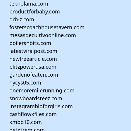
teknolama.com
productforbaby.com
orb-z.com
fosterscoachhousetavern.com
mesasdecultivoonline.com
boilersnbits.com
latestviralpost.com
newfreearticle.com
blitzpowerusa.com
gardenofeaten.com
hycys05.com
onemoremilerunning.com
snowboardsteez.com
instagrambioforgirls.com
cashflowxfiles.com
kmbb10.com
getxtrem.com