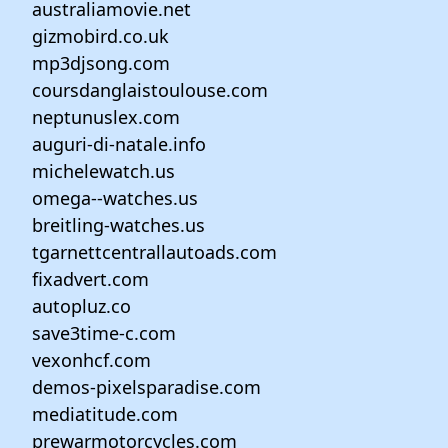
australiamovie.net
gizmobird.co.uk
mp3djsong.com
coursdanglaistoulouse.com
neptunuslex.com
auguri-di-natale.info
michelewatch.us
omega--watches.us
breitling-watches.us
tgarnettcentrallautoads.com
fixadvert.com
autopluz.co
save3time-c.com
vexonhcf.com
demos-pixelsparadise.com
mediatitude.com
prewarmotorcycles.com