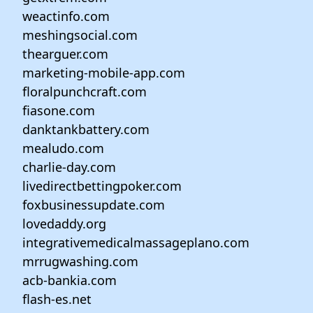
weactinfo.com
meshingsocial.com
thearguer.com
marketing-mobile-app.com
floralpunchcraft.com
fiasone.com
danktankbattery.com
mealudo.com
charlie-day.com
livedirectbettingpoker.com
foxbusinessupdate.com
lovedaddy.org
integrativemedicalmassageplano.com
mrrugwashing.com
acb-bankia.com
flash-es.net