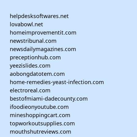
helpdesksoftwares.net
lovabowl.net
homeimprovementit.com
newstribunal.com
newsdailymagazines.com
preceptionhub.com
yeezislides.com
aobongdatotem.com
home-remedies-yeast-infection.com
electroreal.com
bestofmiami-dadecounty.com
ifoodieonyoutube.com
mineshoppingcart.com
topworkoutsupplies.com
mouthshutreviews.com