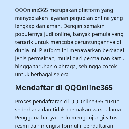
QQOnline365 merupakan platform yang
menyediakan layanan perjudian online yang
lengkap dan aman. Dengan semakin
populernya judi online, banyak pemula yang
tertarik untuk mencoba peruntungannya di
dunia ini. Platform ini menawarkan berbagai
jenis permainan, mulai dari permainan kartu
hingga taruhan olahraga, sehingga cocok
untuk berbagai selera.
Mendaftar di QQOnline365
Proses pendaftaran di QQOnline365 cukup
sederhana dan tidak memakan waktu lama.
Pengguna hanya perlu mengunjungi situs
resmi dan mengisi formulir pendaftaran