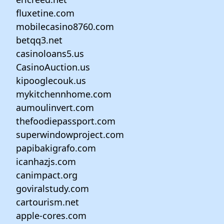
fluxetine.com
mobilecasino8760.com
betqq3.net
casinoloans5.us
CasinoAuction.us
kipooglecouk.us
mykitchennhome.com
aumoulinvert.com
thefoodiepassport.com
superwindowproject.com
papibakigrafo.com
icanhazjs.com
canimpact.org
goviralstudy.com
cartourism.net
apple-cores.com