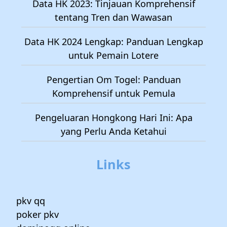
Data HK 2023: Tinjauan Komprehensif
tentang Tren dan Wawasan
Data HK 2024 Lengkap: Panduan Lengkap
untuk Pemain Lotere
Pengertian Om Togel: Panduan
Komprehensif untuk Pemula
Pengeluaran Hongkong Hari Ini: Apa
yang Perlu Anda Ketahui
Links
pkv qq
poker pkv