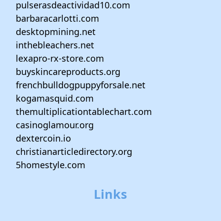
pulserasdeactividad10.com
barbaracarlotti.com
desktopmining.net
inthebleachers.net
lexapro-rx-store.com
buyskincareproducts.org
frenchbulldogpuppyforsale.net
kogamasquid.com
themultiplicationtablechart.com
casinoglamour.org
dextercoin.io
christianarticledirectory.org
5homestyle.com
Links