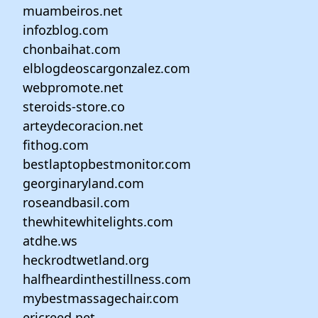
muambeiros.net
infozblog.com
chonbaihat.com
elblogdeoscargonzalez.com
webpromote.net
steroids-store.co
arteydecoracion.net
fithog.com
bestlaptopbestmonitor.com
georginaryland.com
roseandbasil.com
thewhitewhitelights.com
atdhe.ws
heckrodtwetland.org
halfheardinthestillness.com
mybestmassagechair.com
ericreed.net