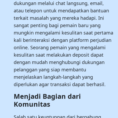
dukungan melalui chat langsung, email,
atau telepon untuk mendapatkan bantuan
terkait masalah yang mereka hadapi. Ini
sangat penting bagi pemain baru yang
mungkin mengalami kesulitan saat pertama
kali berinteraksi dengan platform perjudian
online. Seorang pemain yang mengalami
kesulitan saat melakukan deposit dapat
dengan mudah menghubungi dukungan
pelanggan yang siap membantu
menjelaskan langkah-langkah yang
diperlukan agar transaksi dapat berhasil.
Menjadi Bagian dari
Komunitas
Salah satu keuntungan dari bergabung