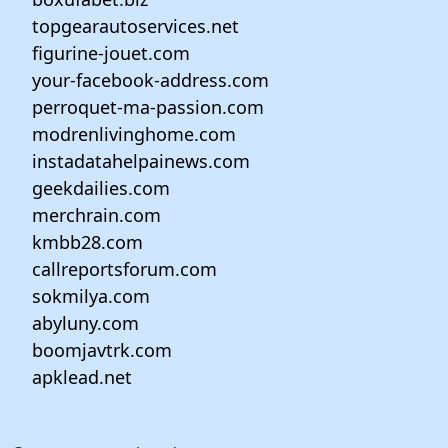
topgearautoservices.net
figurine-jouet.com
your-facebook-address.com
perroquet-ma-passion.com
modrenlivinghome.com
instadatahelpainews.com
geekdailies.com
merchrain.com
kmbb28.com
callreportsforum.com
sokmilya.com
abyluny.com
boomjavtrk.com
apklead.net