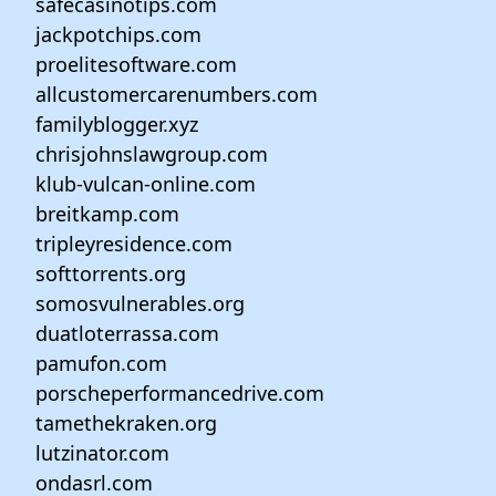
safecasinotips.com
jackpotchips.com
proelitesoftware.com
allcustomercarenumbers.com
familyblogger.xyz
chrisjohnslawgroup.com
klub-vulcan-online.com
breitkamp.com
tripleyresidence.com
softtorrents.org
somosvulnerables.org
duatloterrassa.com
pamufon.com
porscheperformancedrive.com
tamethekraken.org
lutzinator.com
ondasrl.com