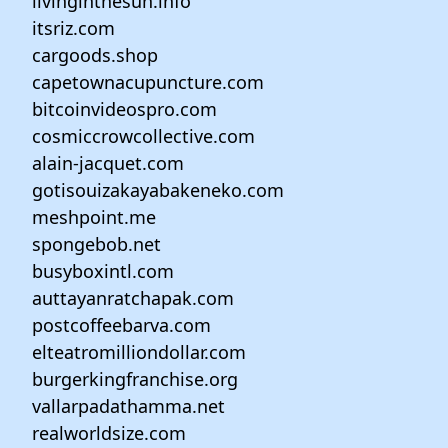
livinginthesun.info
itsriz.com
cargoods.shop
capetownacupuncture.com
bitcoinvideospro.com
cosmiccrowcollective.com
alain-jacquet.com
gotisouizakayabakeneko.com
meshpoint.me
spongebob.net
busyboxintl.com
auttayanratchapak.com
postcoffeebarva.com
elteatromilliondollar.com
burgerkingfranchise.org
vallarpadathamma.net
realworldsize.com