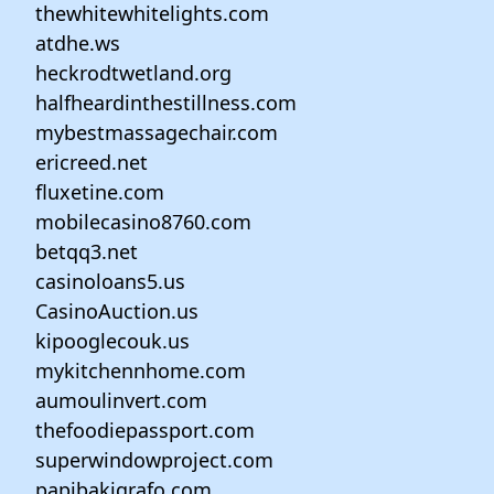
thewhitewhitelights.com
atdhe.ws
heckrodtwetland.org
halfheardinthestillness.com
mybestmassagechair.com
ericreed.net
fluxetine.com
mobilecasino8760.com
betqq3.net
casinoloans5.us
CasinoAuction.us
kipooglecouk.us
mykitchennhome.com
aumoulinvert.com
thefoodiepassport.com
superwindowproject.com
papibakigrafo.com