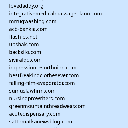
lovedaddy.org
integrativemedicalmassageplano.com
mrrugwashing.com
acb-bankia.com
flash-es.net
upshak.com
backsilo.com
siviralqq.com
impressionresorthoian.com
bestfreakingclothesever.com
falling-film-evaporator.com
sumuslawfirm.com
nursingprowriters.com
greenmountainthreadwear.com
acutedispensary.com
sattamatkanewsblog.com