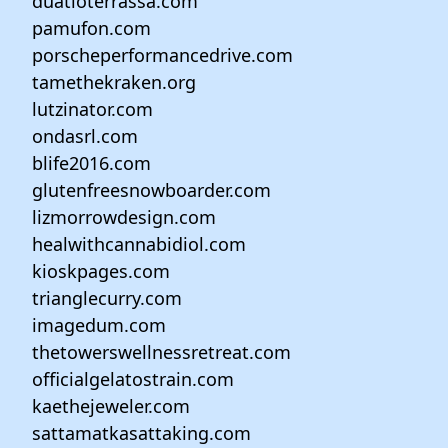
duatloterrassa.com
pamufon.com
porscheperformancedrive.com
tamethekraken.org
lutzinator.com
ondasrl.com
blife2016.com
glutenfreesnowboarder.com
lizmorrowdesign.com
healwithcannabidiol.com
kioskpages.com
trianglecurry.com
imagedum.com
thetowerswellnessretreat.com
officialgelatostrain.com
kaethejeweler.com
sattamatkasattaking.com