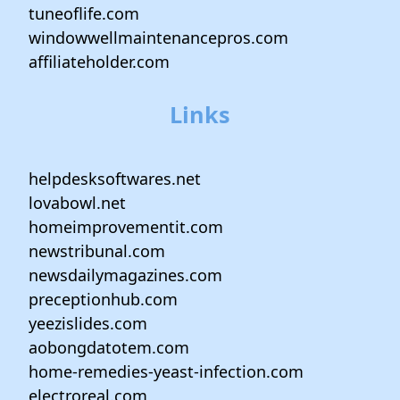
tuneoflife.com
windowwellmaintenancepros.com
affiliateholder.com
Links
helpdesksoftwares.net
lovabowl.net
homeimprovementit.com
newstribunal.com
newsdailymagazines.com
preceptionhub.com
yeezislides.com
aobongdatotem.com
home-remedies-yeast-infection.com
electroreal.com