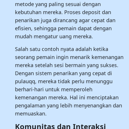
metode yang paling sesuai dengan
kebutuhan mereka. Proses deposit dan
penarikan juga dirancang agar cepat dan
efisien, sehingga pemain dapat dengan
mudah mengatur uang mereka.
Salah satu contoh nyata adalah ketika
seorang pemain ingin menarik kemenangan
mereka setelah sesi bermain yang sukses.
Dengan sistem penarikan yang cepat di
pulauqq, mereka tidak perlu menunggu
berhari-hari untuk memperoleh
kemenangan mereka. Hal ini menciptakan
pengalaman yang lebih menyenangkan dan
memuaskan.
Komunitas dan Interaksi