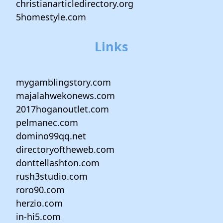
christianarticledirectory.org
5homestyle.com
Links
mygamblingstory.com
majalahwekonews.com
2017hoganoutlet.com
pelmanec.com
domino99qq.net
directoryoftheweb.com
donttellashton.com
rush3studio.com
roro90.com
herzio.com
in-hi5.com