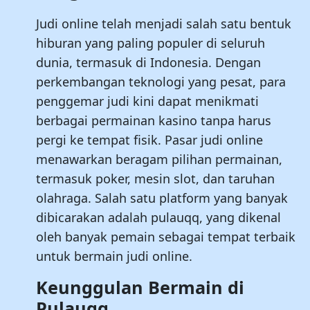
Judi online telah menjadi salah satu bentuk
hiburan yang paling populer di seluruh
dunia, termasuk di Indonesia. Dengan
perkembangan teknologi yang pesat, para
penggemar judi kini dapat menikmati
berbagai permainan kasino tanpa harus
pergi ke tempat fisik. Pasar judi online
menawarkan beragam pilihan permainan,
termasuk poker, mesin slot, dan taruhan
olahraga. Salah satu platform yang banyak
dibicarakan adalah pulauqq, yang dikenal
oleh banyak pemain sebagai tempat terbaik
untuk bermain judi online.
Keunggulan Bermain di
Pulauqq