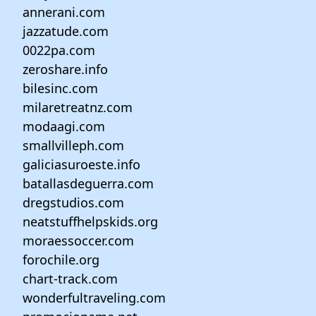
annerani.com
jazzatude.com
0022pa.com
zeroshare.info
bilesinc.com
milaretreatnz.com
modaagi.com
smallvilleph.com
galiciasuroeste.info
batallasdeguerra.com
dregstudios.com
neatstuffhelpskids.org
moraessoccer.com
forochile.org
chart-track.com
wonderfultraveling.com