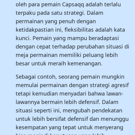
oleh para pemain Capsaqq adalah terlalu
terpaku pada satu strategi. Dalam
permainan yang penuh dengan
ketidakpastian ini, fleksibilitas adalah kata
kunci. Pemain yang mampu beradaptasi
dengan cepat terhadap perubahan situasi di
meja permainan memiliki peluang lebih
besar untuk meraih kemenangan.
Sebagai contoh, seorang pemain mungkin
memulai permainan dengan strategi agresif
tetapi kemudian menyadari bahwa lawan-
lawannya bermain lebih defensif. Dalam
situasi seperti ini, mengubah pendekatan
untuk lebih bersifat defensif dan menunggu
kesempatan yang tepat untuk menyerang