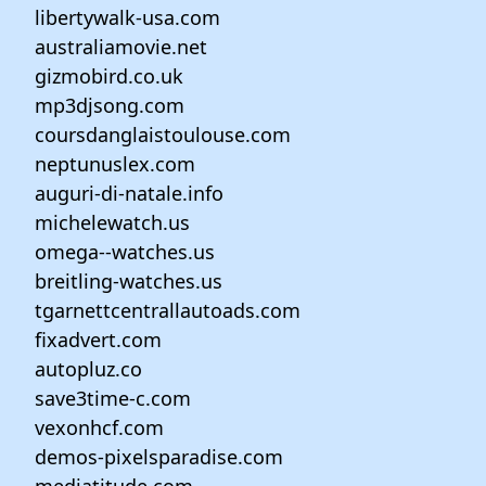
libertywalk-usa.com
australiamovie.net
gizmobird.co.uk
mp3djsong.com
coursdanglaistoulouse.com
neptunuslex.com
auguri-di-natale.info
michelewatch.us
omega--watches.us
breitling-watches.us
tgarnettcentrallautoads.com
fixadvert.com
autopluz.co
save3time-c.com
vexonhcf.com
demos-pixelsparadise.com