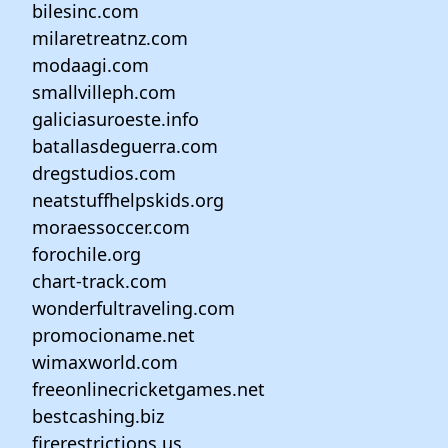
bilesinc.com
milaretreatnz.com
modaagi.com
smallvilleph.com
galiciasuroeste.info
batallasdeguerra.com
dregstudios.com
neatstuffhelpskids.org
moraessoccer.com
forochile.org
chart-track.com
wonderfultraveling.com
promocioname.net
wimaxworld.com
freeonlinecricketgames.net
bestcashing.biz
firerestrictions.us