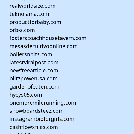
realworldsize.com
teknolama.com
productforbaby.com
orb-z.com
fosterscoachhousetavern.com
mesasdecultivoonline.com
boilersnbits.com
latestviralpost.com
newfreearticle.com
blitzpowerusa.com
gardenofeaten.com
hycys05.com
onemoremilerunning.com
snowboardsteez.com
instagrambioforgirls.com
cashflowxfiles.com