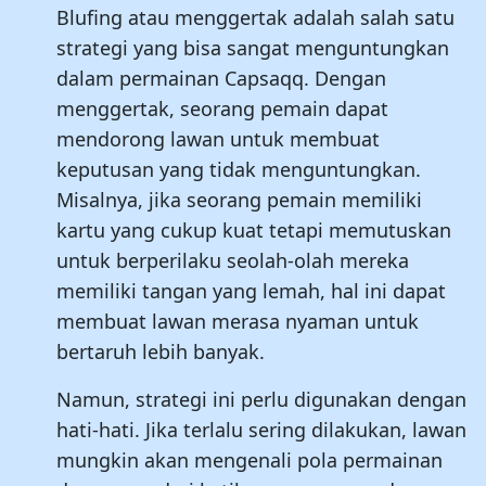
Blufing atau menggertak adalah salah satu
strategi yang bisa sangat menguntungkan
dalam permainan Capsaqq. Dengan
menggertak, seorang pemain dapat
mendorong lawan untuk membuat
keputusan yang tidak menguntungkan.
Misalnya, jika seorang pemain memiliki
kartu yang cukup kuat tetapi memutuskan
untuk berperilaku seolah-olah mereka
memiliki tangan yang lemah, hal ini dapat
membuat lawan merasa nyaman untuk
bertaruh lebih banyak.
Namun, strategi ini perlu digunakan dengan
hati-hati. Jika terlalu sering dilakukan, lawan
mungkin akan mengenali pola permainan