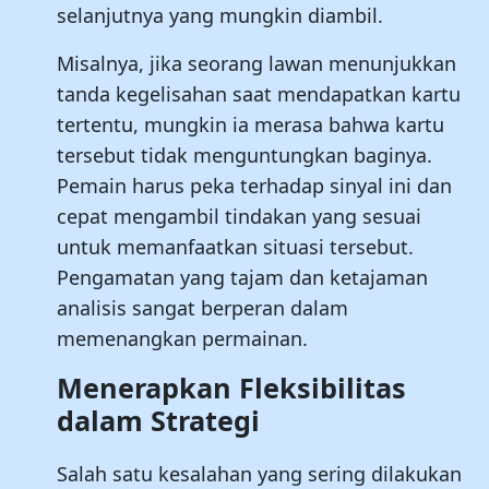
selanjutnya yang mungkin diambil.
Misalnya, jika seorang lawan menunjukkan
tanda kegelisahan saat mendapatkan kartu
tertentu, mungkin ia merasa bahwa kartu
tersebut tidak menguntungkan baginya.
Pemain harus peka terhadap sinyal ini dan
cepat mengambil tindakan yang sesuai
untuk memanfaatkan situasi tersebut.
Pengamatan yang tajam dan ketajaman
analisis sangat berperan dalam
memenangkan permainan.
Menerapkan Fleksibilitas
dalam Strategi
Salah satu kesalahan yang sering dilakukan