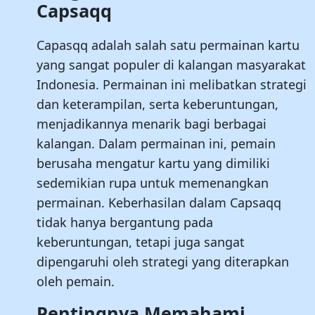
Capsaqq
Capasqq adalah salah satu permainan kartu
yang sangat populer di kalangan masyarakat
Indonesia. Permainan ini melibatkan strategi
dan keterampilan, serta keberuntungan,
menjadikannya menarik bagi berbagai
kalangan. Dalam permainan ini, pemain
berusaha mengatur kartu yang dimiliki
sedemikian rupa untuk memenangkan
permainan. Keberhasilan dalam Capsaqq
tidak hanya bergantung pada
keberuntungan, tetapi juga sangat
dipengaruhi oleh strategi yang diterapkan
oleh pemain.
Pentingnya Memahami