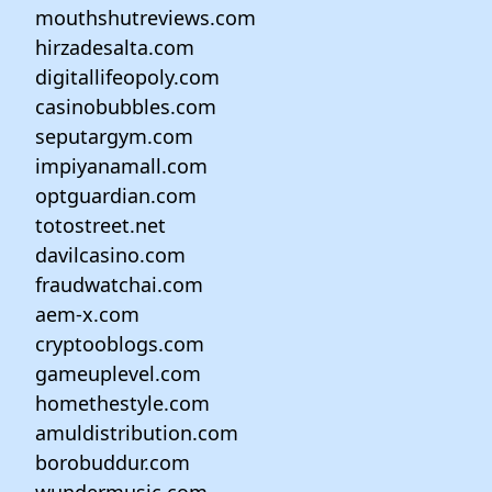
mouthshutreviews.com
hirzadesalta.com
digitallifeopoly.com
casinobubbles.com
seputargym.com
impiyanamall.com
optguardian.com
totostreet.net
davilcasino.com
fraudwatchai.com
aem-x.com
cryptooblogs.com
gameuplevel.com
homethestyle.com
amuldistribution.com
borobuddur.com