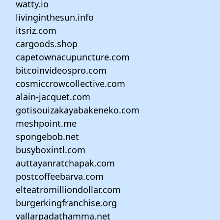
watty.io
livinginthesun.info
itsriz.com
cargoods.shop
capetownacupuncture.com
bitcoinvideospro.com
cosmiccrowcollective.com
alain-jacquet.com
gotisouizakayabakeneko.com
meshpoint.me
spongebob.net
busyboxintl.com
auttayanratchapak.com
postcoffeebarva.com
elteatromilliondollar.com
burgerkingfranchise.org
vallarpadathamma.net