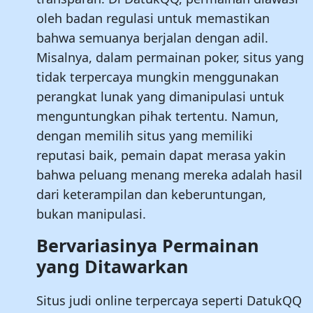
oleh badan regulasi untuk memastikan
bahwa semuanya berjalan dengan adil.
Misalnya, dalam permainan poker, situs yang
tidak terpercaya mungkin menggunakan
perangkat lunak yang dimanipulasi untuk
menguntungkan pihak tertentu. Namun,
dengan memilih situs yang memiliki
reputasi baik, pemain dapat merasa yakin
bahwa peluang menang mereka adalah hasil
dari keterampilan dan keberuntungan,
bukan manipulasi.
Bervariasinya Permainan
yang Ditawarkan
Situs judi online terpercaya seperti DatukQQ