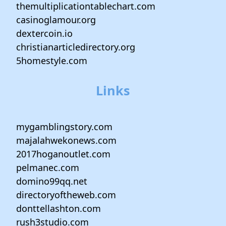
themultiplicationtablechart.com
casinoglamour.org
dextercoin.io
christianarticledirectory.org
5homestyle.com
Links
mygamblingstory.com
majalahwekonews.com
2017hoganoutlet.com
pelmanec.com
domino99qq.net
directoryoftheweb.com
donttellashton.com
rush3studio.com