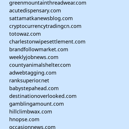
greenmountainthreadwear.com
acutedispensary.com
sattamatkanewsblog.com
cryptocurrencytradingcn.com
totowaz.com
charlestonwipesettlement.com
brandfollowmarket.com
weeklyjobnews.com
countyanimalshelter.com
adwebtagging.com
ranksuperior.net
babystepahead.com
destinationoverlooked.com
gamblingamount.com
hillclimbwax.com
hnopse.com
occasionnews.com