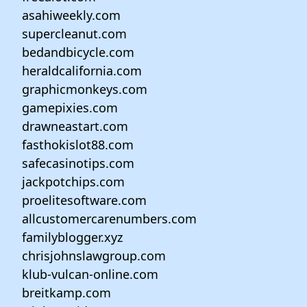
asahiweekly.com
supercleanut.com
bedandbicycle.com
heraldcalifornia.com
graphicmonkeys.com
gamepixies.com
drawneastart.com
fasthokislot88.com
safecasinotips.com
jackpotchips.com
proelitesoftware.com
allcustomercarenumbers.com
familyblogger.xyz
chrisjohnslawgroup.com
klub-vulcan-online.com
breitkamp.com