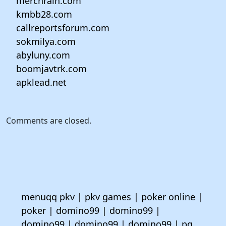
merchrain.com
kmbb28.com
callreportsforum.com
sokmilya.com
abyluny.com
boomjavtrk.com
apklead.net
Comments are closed.
menuqq pkv
|
pkv games
|
poker online
|
poker
|
domino99
|
domino99
|
domino99
|
domino99
|
domino99
|
pg