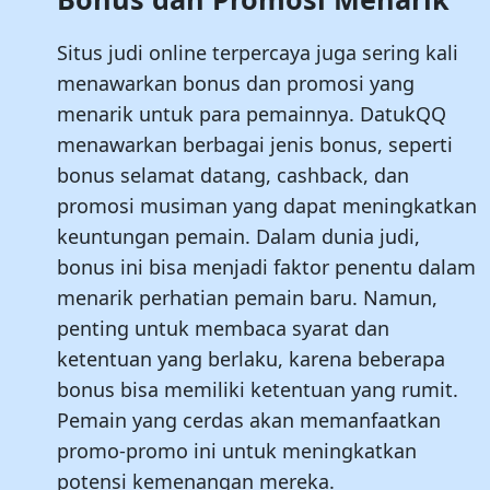
Situs judi online terpercaya juga sering kali
menawarkan bonus dan promosi yang
menarik untuk para pemainnya. DatukQQ
menawarkan berbagai jenis bonus, seperti
bonus selamat datang, cashback, dan
promosi musiman yang dapat meningkatkan
keuntungan pemain. Dalam dunia judi,
bonus ini bisa menjadi faktor penentu dalam
menarik perhatian pemain baru. Namun,
penting untuk membaca syarat dan
ketentuan yang berlaku, karena beberapa
bonus bisa memiliki ketentuan yang rumit.
Pemain yang cerdas akan memanfaatkan
promo-promo ini untuk meningkatkan
potensi kemenangan mereka.