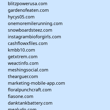
blitzpowerusa.com
gardenofeaten.com
hycys05.com
onemoremilerunning.com
snowboardsteez.com
instagrambioforgirls.com
cashflowxfiles.com
kmbb10.com
getxtrem.com
weactinfo.com
meshingsocial.com
thearguer.com
marketing-mobile-app.com
floralpunchcraft.com
fiasone.com
danktankbattery.com
mealudo.com