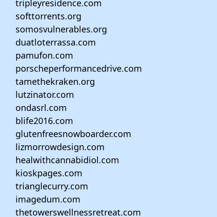
tripleyresidence.com
softtorrents.org
somosvulnerables.org
duatloterrassa.com
pamufon.com
porscheperformancedrive.com
tamethekraken.org
lutzinator.com
ondasrl.com
blife2016.com
glutenfreesnowboarder.com
lizmorrowdesign.com
healwithcannabidiol.com
kioskpages.com
trianglecurry.com
imagedum.com
thetowerswellnessretreat.com