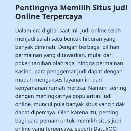
Pentingnya Memilih Situs Judi
Online Terpercaya
Dalam era digital saat ini, judi online telah
menjadi salah satu bentuk hiburan yang
banyak diminati. Dengan berbagai pilihan
permainan yang ditawarkan, mulai dari
poker, taruhan olahraga, hingga permainan
kasino, para penggemar judi dapat dengan
mudah mengakses layanan ini dari
kenyamanan rumah mereka. Namun, seiring
dengan meningkatnya popularitas judi
online, muncul pula banyak situs yang tidak
dapat dipercaya. Oleh karena itu, penting
bagi para pemain untuk memilih situs judi
online yang terpercaya, seperti DatukQQ.