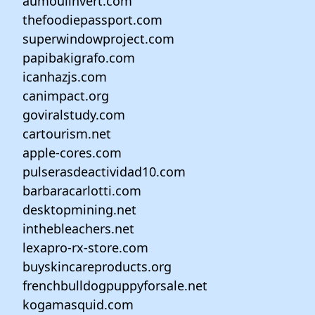
aumoulinvert.com
thefoodiepassport.com
superwindowproject.com
papibakigrafo.com
icanhazjs.com
canimpact.org
goviralstudy.com
cartourism.net
apple-cores.com
pulserasdeactividad10.com
barbaracarlotti.com
desktopmining.net
inthebleachers.net
lexapro-rx-store.com
buyskincareproducts.org
frenchbulldogpuppyforsale.net
kogamasquid.com