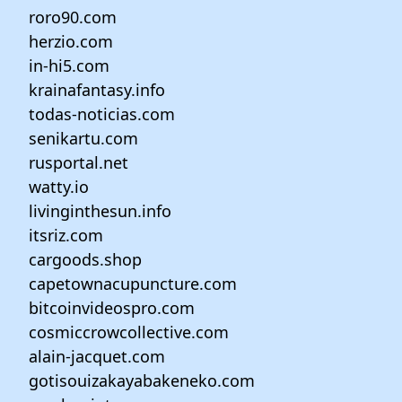
roro90.com
herzio.com
in-hi5.com
krainafantasy.info
todas-noticias.com
senikartu.com
rusportal.net
watty.io
livinginthesun.info
itsriz.com
cargoods.shop
capetownacupuncture.com
bitcoinvideospro.com
cosmiccrowcollective.com
alain-jacquet.com
gotisouizakayabakeneko.com