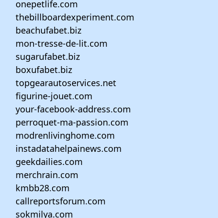
onepetlife.com
thebillboardexperiment.com
beachufabet.biz
mon-tresse-de-lit.com
sugarufabet.biz
boxufabet.biz
topgearautoservices.net
figurine-jouet.com
your-facebook-address.com
perroquet-ma-passion.com
modrenlivinghome.com
instadatahelpainews.com
geekdailies.com
merchrain.com
kmbb28.com
callreportsforum.com
sokmilya.com