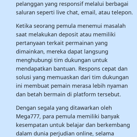
pelanggan yang responsif melalui berbagai
saluran seperti live chat, email, atau telepon.
Ketika seorang pemula menemui masalah
saat melakukan deposit atau memiliki
pertanyaan terkait permainan yang
dimainkan, mereka dapat langsung
menghubungi tim dukungan untuk
mendapatkan bantuan. Respons cepat dan
solusi yang memuaskan dari tim dukungan
ini membuat pemain merasa lebih nyaman
dan betah bermain di platform tersebut.
Dengan segala yang ditawarkan oleh
Mega777, para pemula memiliki banyak
kesempatan untuk belajar dan berkembang
dalam dunia perjudian online, selama