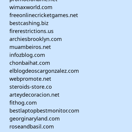
wimaxworld.com
freeonlinecricketgames.net
bestcashing.biz
firerestrictions.us
archiesbrooklyn.com
muambeiros.net
infozblog.com
chonbaihat.com
elblogdeoscargonzalez.com
webpromote.net
steroids-store.co
arteydecoracion.net
fithog.com
bestlaptopbestmonitor.com
georginaryland.com
roseandbasil.com