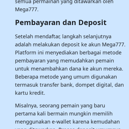
semua permainan yang ditawarkan oleh
Mega777.
Pembayaran dan Deposit
Setelah mendaftar, langkah selanjutnya
adalah melakukan deposit ke akun Mega777.
Platform ini menyediakan berbagai metode
pembayaran yang memudahkan pemain
untuk menambahkan dana ke akun mereka.
Beberapa metode yang umum digunakan
termasuk transfer bank, dompet digital, dan
kartu kredit.
Misalnya, seorang pemain yang baru
pertama kali bermain mungkin memilih
menggunakan e-wallet karena kemudahan