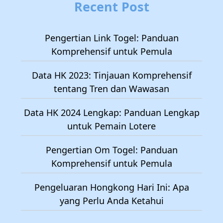
Recent Post
Pengertian Link Togel: Panduan
Komprehensif untuk Pemula
Data HK 2023: Tinjauan Komprehensif
tentang Tren dan Wawasan
Data HK 2024 Lengkap: Panduan Lengkap
untuk Pemain Lotere
Pengertian Om Togel: Panduan
Komprehensif untuk Pemula
Pengeluaran Hongkong Hari Ini: Apa
yang Perlu Anda Ketahui