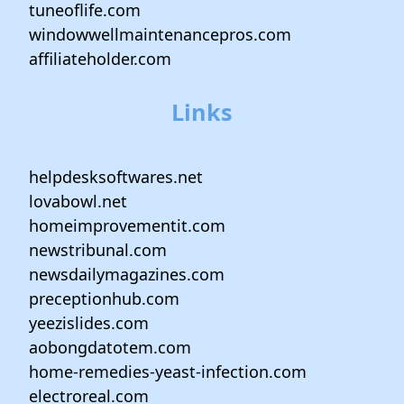
tuneoflife.com
windowwellmaintenancepros.com
affiliateholder.com
Links
helpdesksoftwares.net
lovabowl.net
homeimprovementit.com
newstribunal.com
newsdailymagazines.com
preceptionhub.com
yeezislides.com
aobongdatotem.com
home-remedies-yeast-infection.com
electroreal.com