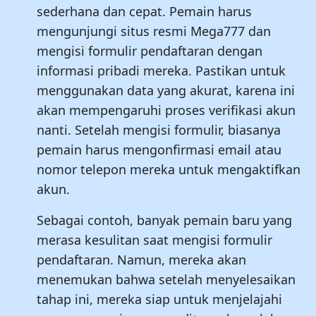
sederhana dan cepat. Pemain harus
mengunjungi situs resmi Mega777 dan
mengisi formulir pendaftaran dengan
informasi pribadi mereka. Pastikan untuk
menggunakan data yang akurat, karena ini
akan mempengaruhi proses verifikasi akun
nanti. Setelah mengisi formulir, biasanya
pemain harus mengonfirmasi email atau
nomor telepon mereka untuk mengaktifkan
akun.
Sebagai contoh, banyak pemain baru yang
merasa kesulitan saat mengisi formulir
pendaftaran. Namun, mereka akan
menemukan bahwa setelah menyelesaikan
tahap ini, mereka siap untuk menjelajahi