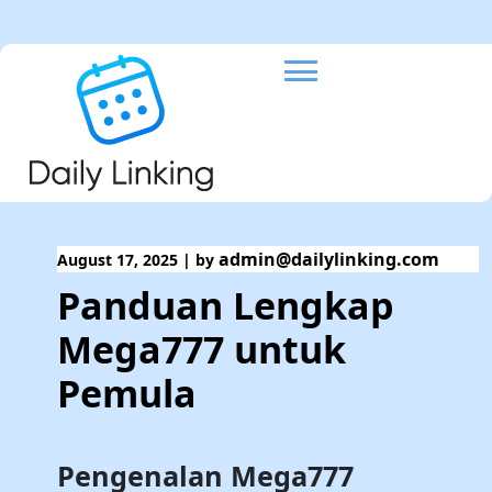
Skip
to
content
admin@dailylinking.com
August 17, 2025
|
by
Panduan Lengkap
Mega777 untuk
Pemula
Pengenalan Mega777