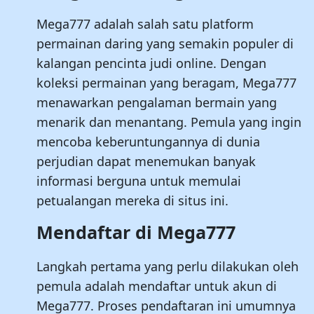
Mega777 adalah salah satu platform
permainan daring yang semakin populer di
kalangan pencinta judi online. Dengan
koleksi permainan yang beragam, Mega777
menawarkan pengalaman bermain yang
menarik dan menantang. Pemula yang ingin
mencoba keberuntungannya di dunia
perjudian dapat menemukan banyak
informasi berguna untuk memulai
petualangan mereka di situs ini.
Mendaftar di Mega777
Langkah pertama yang perlu dilakukan oleh
pemula adalah mendaftar untuk akun di
Mega777. Proses pendaftaran ini umumnya