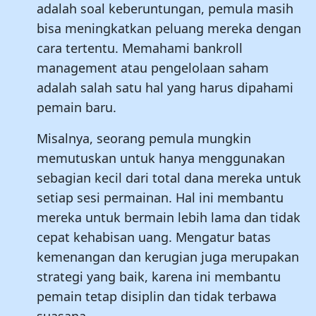
adalah soal keberuntungan, pemula masih
bisa meningkatkan peluang mereka dengan
cara tertentu. Memahami bankroll
management atau pengelolaan saham
adalah salah satu hal yang harus dipahami
pemain baru.
Misalnya, seorang pemula mungkin
memutuskan untuk hanya menggunakan
sebagian kecil dari total dana mereka untuk
setiap sesi permainan. Hal ini membantu
mereka untuk bermain lebih lama dan tidak
cepat kehabisan uang. Mengatur batas
kemenangan dan kerugian juga merupakan
strategi yang baik, karena ini membantu
pemain tetap disiplin dan tidak terbawa