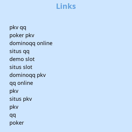
Links
pkv qq
poker pkv
dominoqq online
situs qq
demo slot
situs slot
dominoqq pkv
qq online
pkv
situs pkv
pkv
qq
poker