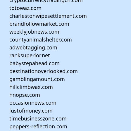
cryptocurrencytradingcn.com
totowaz.com
charlestonwipesettlement.com
brandfollowmarket.com
weeklyjobnews.com
countyanimalshelter.com
adwebtagging.com
ranksuperior.net
babystepahead.com
destinationoverlooked.com
gamblingamount.com
hillclimbwax.com
hnopse.com
occasionnews.com
lustofmoney.com
timebusinesszone.com
peppers-reflection.com