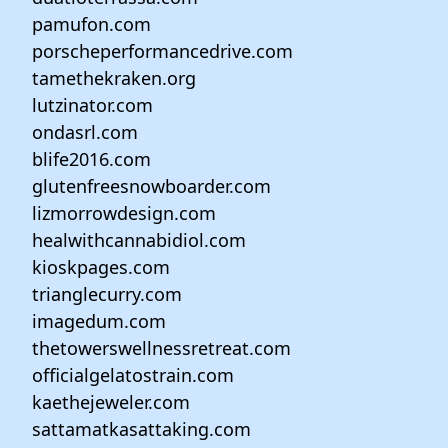
pamufon.com
porscheperformancedrive.com
tamethekraken.org
lutzinator.com
ondasrl.com
blife2016.com
glutenfreesnowboarder.com
lizmorrowdesign.com
healwithcannabidiol.com
kioskpages.com
trianglecurry.com
imagedum.com
thetowerswellnessretreat.com
officialgelatostrain.com
kaethejeweler.com
sattamatkasattaking.com