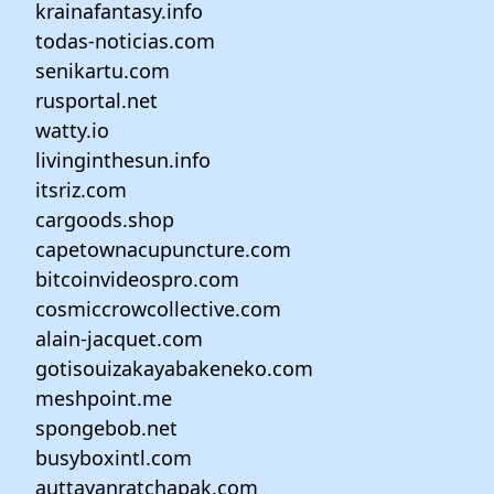
krainafantasy.info
todas-noticias.com
senikartu.com
rusportal.net
watty.io
livinginthesun.info
itsriz.com
cargoods.shop
capetownacupuncture.com
bitcoinvideospro.com
cosmiccrowcollective.com
alain-jacquet.com
gotisouizakayabakeneko.com
meshpoint.me
spongebob.net
busyboxintl.com
auttayanratchapak.com