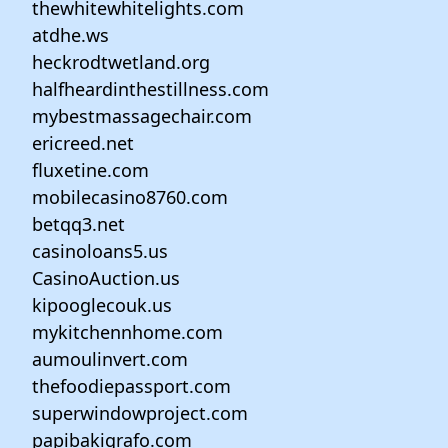
thewhitewhitelights.com
atdhe.ws
heckrodtwetland.org
halfheardinthestillness.com
mybestmassagechair.com
ericreed.net
fluxetine.com
mobilecasino8760.com
betqq3.net
casinoloans5.us
CasinoAuction.us
kipooglecouk.us
mykitchennhome.com
aumoulinvert.com
thefoodiepassport.com
superwindowproject.com
papibakigrafo.com