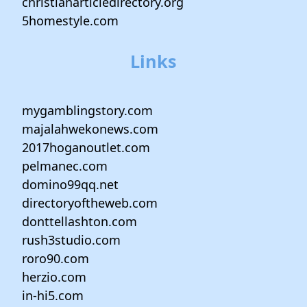
christianarticledirectory.org
5homestyle.com
Links
mygamblingstory.com
majalahwekonews.com
2017hoganoutlet.com
pelmanec.com
domino99qq.net
directoryoftheweb.com
donttellashton.com
rush3studio.com
roro90.com
herzio.com
in-hi5.com