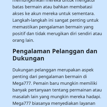
memungkinkan mereka untuk mengatur
batas bermain atau bahkan membatasi
akses ke akun mereka untuk sementara.
Langkah-langkah ini sangat penting untuk
memastikan pengalaman bermain yang
positif dan tidak merugikan diri sendiri atau
orang lain.
Pengalaman Pelanggan dan
Dukungan
Dukungan pelanggan merupakan aspek
penting dari pengalaman bermain di
Mega777. Pemain baru mungkin memiliki
banyak pertanyaan tentang permainan atau
masalah lain yang mungkin mereka hadapi.
Mega777 biasanya menyediakan layanan