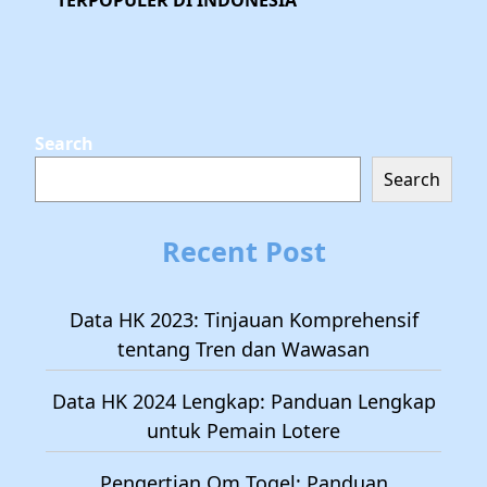
TERPOPULER DI INDONESIA
Search
Search
Recent Post
Data HK 2023: Tinjauan Komprehensif
tentang Tren dan Wawasan
Data HK 2024 Lengkap: Panduan Lengkap
untuk Pemain Lotere
Pengertian Om Togel: Panduan