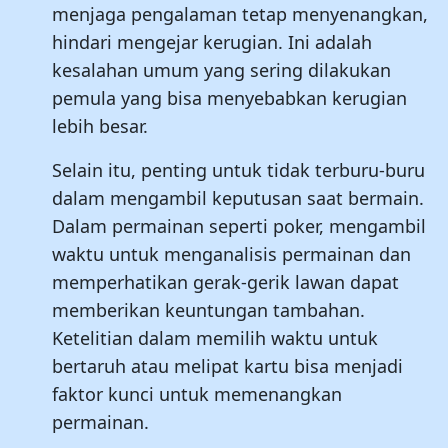
menjaga pengalaman tetap menyenangkan,
hindari mengejar kerugian. Ini adalah
kesalahan umum yang sering dilakukan
pemula yang bisa menyebabkan kerugian
lebih besar.
Selain itu, penting untuk tidak terburu-buru
dalam mengambil keputusan saat bermain.
Dalam permainan seperti poker, mengambil
waktu untuk menganalisis permainan dan
memperhatikan gerak-gerik lawan dapat
memberikan keuntungan tambahan.
Ketelitian dalam memilih waktu untuk
bertaruh atau melipat kartu bisa menjadi
faktor kunci untuk memenangkan
permainan.