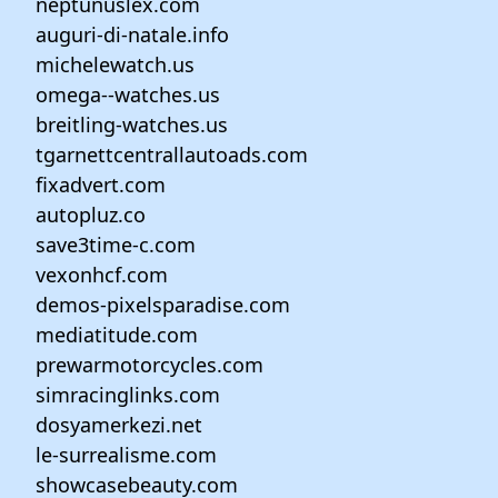
neptunuslex.com
auguri-di-natale.info
michelewatch.us
omega--watches.us
breitling-watches.us
tgarnettcentrallautoads.com
fixadvert.com
autopluz.co
save3time-c.com
vexonhcf.com
demos-pixelsparadise.com
mediatitude.com
prewarmotorcycles.com
simracinglinks.com
dosyamerkezi.net
le-surrealisme.com
showcasebeauty.com