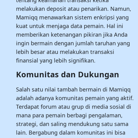
tentang keamanan transaksi ketika
melakukan deposit atau penarikan. Namun,
Mamiqq menawarkan sistem enkripsi yang
kuat untuk menjaga data pemain. Hal ini
memberikan ketenangan pikiran jika Anda
ingin bermain dengan jumlah taruhan yang
lebih besar atau melakukan transaksi
finansial yang lebih signifikan.
Komunitas dan Dukungan
Salah satu nilai tambah bermain di Mamiqq
adalah adanya komunitas pemain yang aktif.
Terdapat forum atau grup di media sosial di
mana para pemain berbagi pengalaman,
strategi, dan saling mendukung satu sama
lain. Bergabung dalam komunitas ini bisa