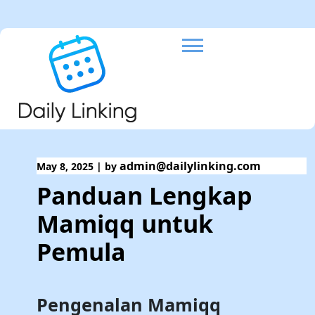
Skip
to
content
admin@dailylinking.com
May 8, 2025
|
by
Panduan Lengkap
Mamiqq untuk
Pemula
Pengenalan Mamiqq