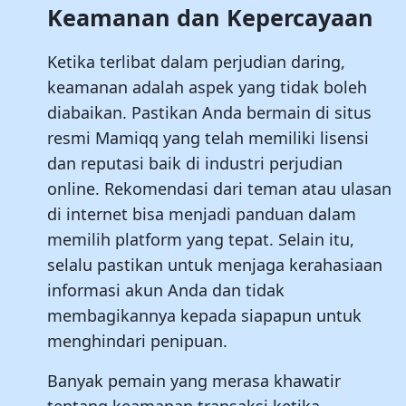
Keamanan dan Kepercayaan
Ketika terlibat dalam perjudian daring,
keamanan adalah aspek yang tidak boleh
diabaikan. Pastikan Anda bermain di situs
resmi Mamiqq yang telah memiliki lisensi
dan reputasi baik di industri perjudian
online. Rekomendasi dari teman atau ulasan
di internet bisa menjadi panduan dalam
memilih platform yang tepat. Selain itu,
selalu pastikan untuk menjaga kerahasiaan
informasi akun Anda dan tidak
membagikannya kepada siapapun untuk
menghindari penipuan.
Banyak pemain yang merasa khawatir