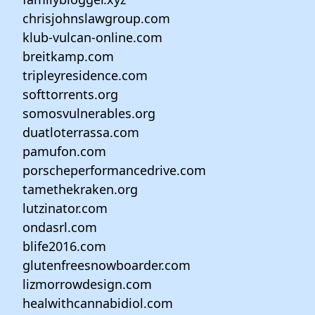
chrisjohnslawgroup.com
klub-vulcan-online.com
breitkamp.com
tripleyresidence.com
softtorrents.org
somosvulnerables.org
duatloterrassa.com
pamufon.com
porscheperformancedrive.com
tamethekraken.org
lutzinator.com
ondasrl.com
blife2016.com
glutenfreesnowboarder.com
lizmorrowdesign.com
healwithcannabidiol.com