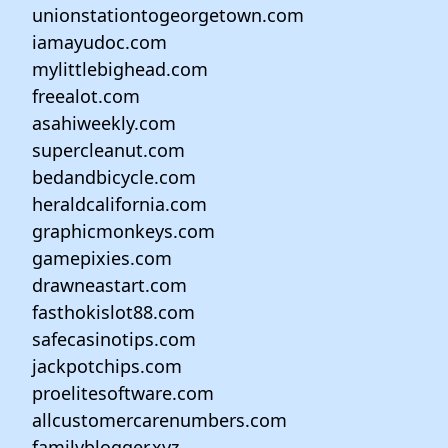
unionstationtogeorgetown.com
iamayudoc.com
mylittlebighead.com
freealot.com
asahiweekly.com
supercleanut.com
bedandbicycle.com
heraldcalifornia.com
graphicmonkeys.com
gamepixies.com
drawneastart.com
fasthokislot88.com
safecasinotips.com
jackpotchips.com
proelitesoftware.com
allcustomercarenumbers.com
familyblogger.xyz