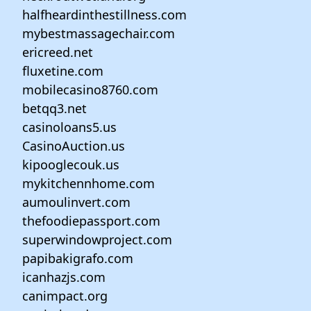
halfheardinthestillness.com
mybestmassagechair.com
ericreed.net
fluxetine.com
mobilecasino8760.com
betqq3.net
casinoloans5.us
CasinoAuction.us
kipooglecouk.us
mykitchennhome.com
aumoulinvert.com
thefoodiepassport.com
superwindowproject.com
papibakigrafo.com
icanhazjs.com
canimpact.org