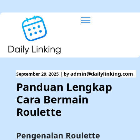
Skip
to
content
admin@dailylinking.com
September 29, 2025
|
by
Panduan Lengkap
Cara Bermain
Roulette
Pengenalan Roulette