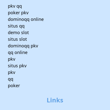
pkv qq
poker pkv
dominoqq online
situs qq
demo slot
situs slot
dominoqq pkv
qq online
pkv
situs pkv
pkv
qq
poker
Links