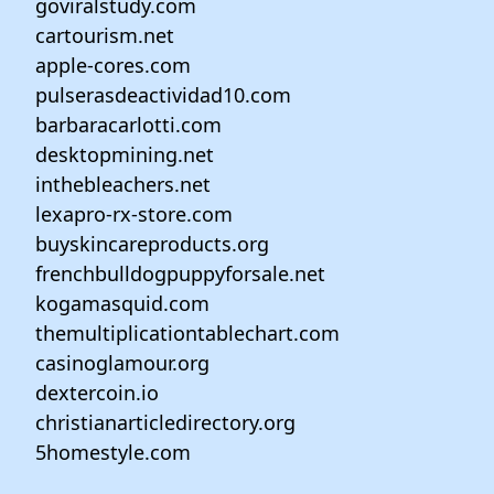
goviralstudy.com
cartourism.net
apple-cores.com
pulserasdeactividad10.com
barbaracarlotti.com
desktopmining.net
inthebleachers.net
lexapro-rx-store.com
buyskincareproducts.org
frenchbulldogpuppyforsale.net
kogamasquid.com
themultiplicationtablechart.com
casinoglamour.org
dextercoin.io
christianarticledirectory.org
5homestyle.com