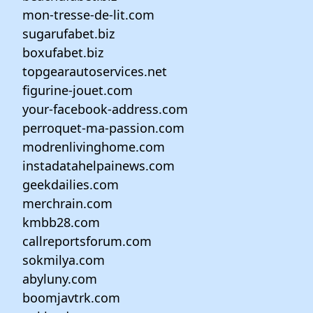
mon-tresse-de-lit.com
sugarufabet.biz
boxufabet.biz
topgearautoservices.net
figurine-jouet.com
your-facebook-address.com
perroquet-ma-passion.com
modrenlivinghome.com
instadatahelpainews.com
geekdailies.com
merchrain.com
kmbb28.com
callreportsforum.com
sokmilya.com
abyluny.com
boomjavtrk.com