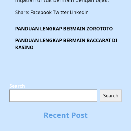
ingatlah untuk bermain dengan bijak.
Share:
Facebook
Twitter
Linkedin
PANDUAN LENGKAP BERMAIN ZOROTOTO
PANDUAN LENGKAP BERMAIN BACCARAT DI
KASINO
Search
Search
Recent Post