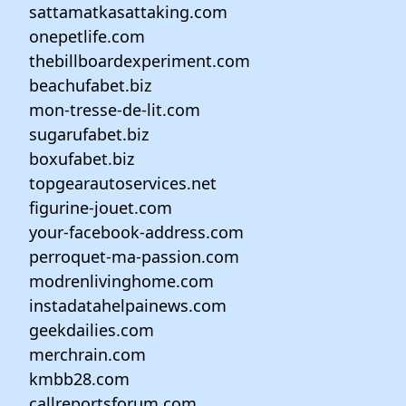
sattamatkasattaking.com
onepetlife.com
thebillboardexperiment.com
beachufabet.biz
mon-tresse-de-lit.com
sugarufabet.biz
boxufabet.biz
topgearautoservices.net
figurine-jouet.com
your-facebook-address.com
perroquet-ma-passion.com
modrenlivinghome.com
instadatahelpainews.com
geekdailies.com
merchrain.com
kmbb28.com
callreportsforum.com