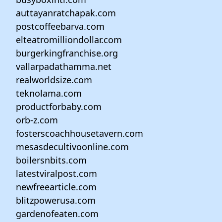
auttayanratchapak.com
postcoffeebarva.com
elteatromilliondollar.com
burgerkingfranchise.org
vallarpadathamma.net
realworldsize.com
teknolama.com
productforbaby.com
orb-z.com
fosterscoachhousetavern.com
mesasdecultivoonline.com
boilersnbits.com
latestviralpost.com
newfreearticle.com
blitzpowerusa.com
gardenofeaten.com