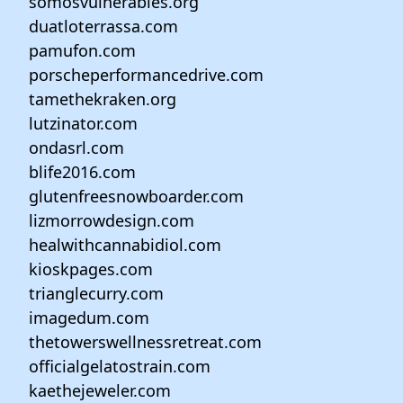
somosvulnerables.org
duatloterrassa.com
pamufon.com
porscheperformancedrive.com
tamethekraken.org
lutzinator.com
ondasrl.com
blife2016.com
glutenfreesnowboarder.com
lizmorrowdesign.com
healwithcannabidiol.com
kioskpages.com
trianglecurry.com
imagedum.com
thetowerswellnessretreat.com
officialgelatostrain.com
kaethejeweler.com