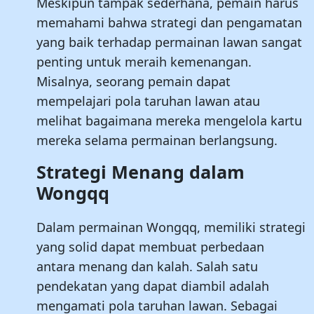
Meskipun tampak sederhana, pemain harus
memahami bahwa strategi dan pengamatan
yang baik terhadap permainan lawan sangat
penting untuk meraih kemenangan.
Misalnya, seorang pemain dapat
mempelajari pola taruhan lawan atau
melihat bagaimana mereka mengelola kartu
mereka selama permainan berlangsung.
Strategi Menang dalam
Wongqq
Dalam permainan Wongqq, memiliki strategi
yang solid dapat membuat perbedaan
antara menang dan kalah. Salah satu
pendekatan yang dapat diambil adalah
mengamati pola taruhan lawan. Sebagai