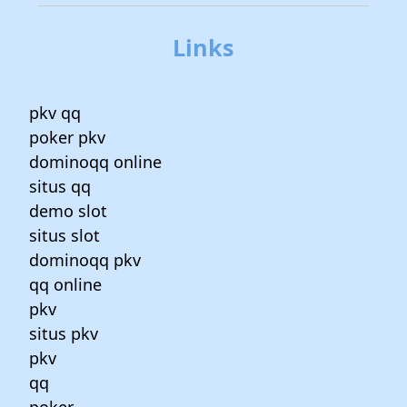
Links
pkv qq
poker pkv
dominoqq online
situs qq
demo slot
situs slot
dominoqq pkv
qq online
pkv
situs pkv
pkv
qq