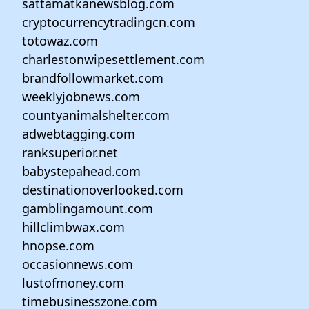
sattamatkanewsblog.com
cryptocurrencytradingcn.com
totowaz.com
charlestonwipesettlement.com
brandfollowmarket.com
weeklyjobnews.com
countyanimalshelter.com
adwebtagging.com
ranksuperior.net
babystepahead.com
destinationoverlooked.com
gamblingamount.com
hillclimbwax.com
hnopse.com
occasionnews.com
lustofmoney.com
timebusinesszone.com