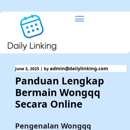
Skip
to
content
admin@dailylinking.com
June 3, 2025
|
by
Panduan Lengkap
Bermain Wongqq
Secara Online
Pengenalan Wongqq