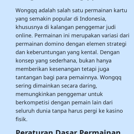
Wongqq adalah salah satu permainan kartu
yang semakin popular di Indonesia,
khususnya di kalangan penggemar judi
online. Permainan ini merupakan variasi dari
permainan domino dengan elemen strategi
dan keberuntungan yang kental. Dengan
konsep yang sederhana, bukan hanya
memberikan kesenangan tetapi juga
tantangan bagi para pemainnya. Wongqq
sering dimainkan secara daring,
memungkinkan penggemar untuk
berkompetisi dengan pemain lain dari
seluruh dunia tanpa harus pergi ke kasino
fisik.
Peraturan Dasar Permainan