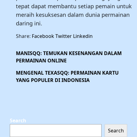
tepat dapat membantu setiap pemain untuk
meraih kesuksesan dalam dunia permainan
daring ini.
Share:
Facebook
Twitter
Linkedin
MANISQQ: TEMUKAN KESENANGAN DALAM
PERMAINAN ONLINE
MENGENAL TEXASQQ: PERMAINAN KARTU
YANG POPULER DI INDONESIA
Search
Search