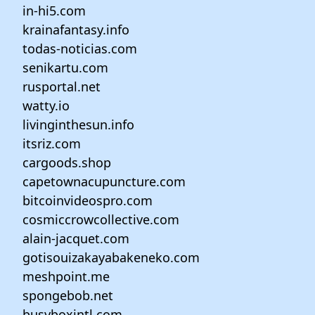
in-hi5.com
krainafantasy.info
todas-noticias.com
senikartu.com
rusportal.net
watty.io
livinginthesun.info
itsriz.com
cargoods.shop
capetownacupuncture.com
bitcoinvideospro.com
cosmiccrowcollective.com
alain-jacquet.com
gotisouizakayabakeneko.com
meshpoint.me
spongebob.net
busyboxintl.com