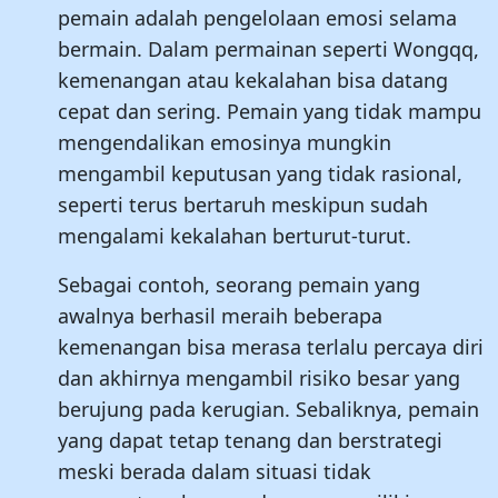
pemain adalah pengelolaan emosi selama
bermain. Dalam permainan seperti Wongqq,
kemenangan atau kekalahan bisa datang
cepat dan sering. Pemain yang tidak mampu
mengendalikan emosinya mungkin
mengambil keputusan yang tidak rasional,
seperti terus bertaruh meskipun sudah
mengalami kekalahan berturut-turut.
Sebagai contoh, seorang pemain yang
awalnya berhasil meraih beberapa
kemenangan bisa merasa terlalu percaya diri
dan akhirnya mengambil risiko besar yang
berujung pada kerugian. Sebaliknya, pemain
yang dapat tetap tenang dan berstrategi
meski berada dalam situasi tidak