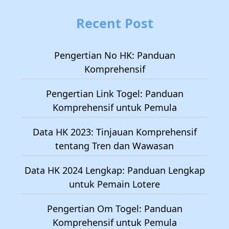
Recent Post
Pengertian No HK: Panduan
Komprehensif
Pengertian Link Togel: Panduan
Komprehensif untuk Pemula
Data HK 2023: Tinjauan Komprehensif
tentang Tren dan Wawasan
Data HK 2024 Lengkap: Panduan Lengkap
untuk Pemain Lotere
Pengertian Om Togel: Panduan
Komprehensif untuk Pemula