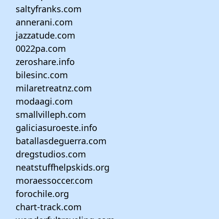
saltyfranks.com
annerani.com
jazzatude.com
0022pa.com
zeroshare.info
bilesinc.com
milaretreatnz.com
modaagi.com
smallvilleph.com
galiciasuroeste.info
batallasdeguerra.com
dregstudios.com
neatstuffhelpskids.org
moraessoccer.com
forochile.org
chart-track.com