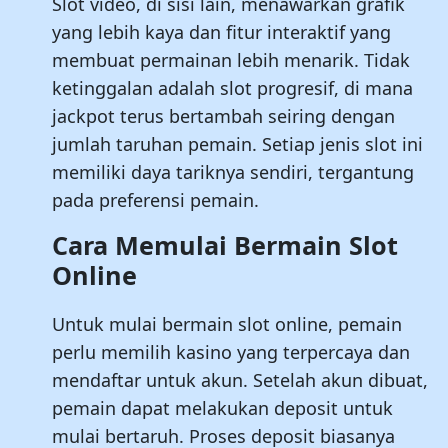
Slot video, di sisi lain, menawarkan grafik
yang lebih kaya dan fitur interaktif yang
membuat permainan lebih menarik. Tidak
ketinggalan adalah slot progresif, di mana
jackpot terus bertambah seiring dengan
jumlah taruhan pemain. Setiap jenis slot ini
memiliki daya tariknya sendiri, tergantung
pada preferensi pemain.
Cara Memulai Bermain Slot
Online
Untuk mulai bermain slot online, pemain
perlu memilih kasino yang terpercaya dan
mendaftar untuk akun. Setelah akun dibuat,
pemain dapat melakukan deposit untuk
mulai bertaruh. Proses deposit biasanya