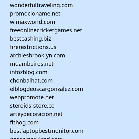
wonderfultraveling.com
promocioname.net
wimaxworld.com
freeonlinecricketgames.net
bestcashing.biz
firerestrictions.us
archiesbrooklyn.com
muambeiros.net
infozblog.com
chonbaihat.com
elblogdeoscargonzalez.com
webpromote.net
steroids-store.co
arteydecoracion.net
fithog.com
bestlaptopbestmonitor.com