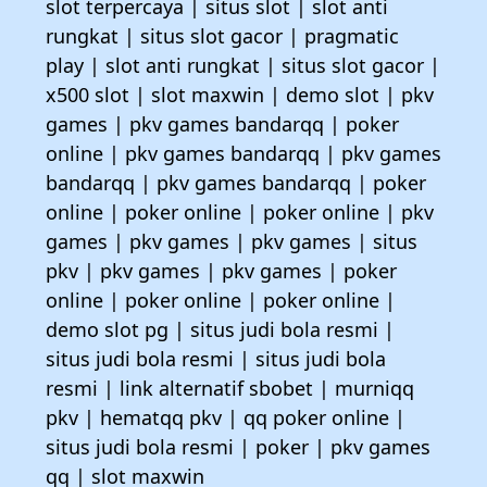
slot terpercaya
|
situs slot
|
slot anti
rungkat
|
situs slot gacor
|
pragmatic
play
|
slot anti rungkat
|
situs slot gacor
|
x500 slot
|
slot maxwin
|
demo slot
|
pkv
games
|
pkv games bandarqq
|
poker
online
|
pkv games bandarqq
|
pkv games
bandarqq
|
pkv games bandarqq
|
poker
online
|
poker online
|
poker online
|
pkv
games
|
pkv games
|
pkv games
|
situs
pkv
|
pkv games
|
pkv games
|
poker
online
|
poker online
|
poker online
|
demo slot pg
|
situs judi bola resmi
|
situs judi bola resmi
|
situs judi bola
resmi
|
link alternatif sbobet
|
murniqq
pkv
|
hematqq pkv
|
qq poker online
|
situs judi bola resmi
|
poker
|
pkv games
qq
|
slot maxwin