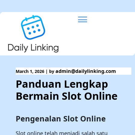
Skip
to
content
admin@dailylinking.com
March 1, 2026
|
by
Panduan Lengkap
Bermain Slot Online
Pengenalan Slot Online
Slot online telah menjadi salah satu