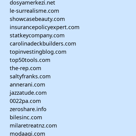
dosyamerkezi.net
le-surrealisme.com
showcasebeauty.com
insurancepolicyexpert.com
statkeycompany.com
carolinadeckbuilders.com
topinvestingblog.com
top50tools.com
the-rep.com
saltyfranks.com
annerani.com
jazzatude.com
0022pa.com
zeroshare.info
bilesinc.com
milaretreatnz.com
modaagi.com