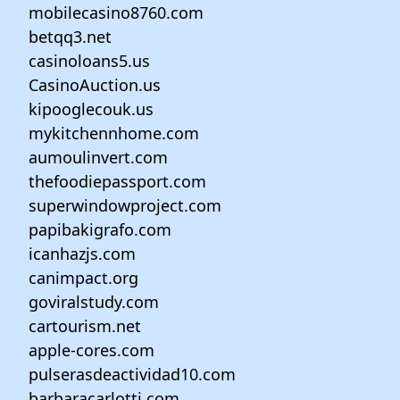
mobilecasino8760.com
betqq3.net
casinoloans5.us
CasinoAuction.us
kipooglecouk.us
mykitchennhome.com
aumoulinvert.com
thefoodiepassport.com
superwindowproject.com
papibakigrafo.com
icanhazjs.com
canimpact.org
goviralstudy.com
cartourism.net
apple-cores.com
pulserasdeactividad10.com
barbaracarlotti.com