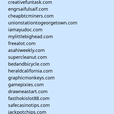
creativefuntask.com
engrsaifulsaif.com
cheapbtcminers.com
unionstationtogeorgetown.com
iamayudoc.com
mylittlebighead.com
freealot.com
asahiweekly.com
supercleanut.com
bedandbicycle.com
heraldcalifornia.com
graphicmonkeys.com
gamepixies.com
drawneastart.com
fasthokislot88.com
safecasinotips.com
jackpotchips.com