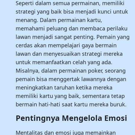
Seperti dalam semua permainan, memiliki
strategi yang baik bisa menjadi kunci untuk
menang. Dalam permainan kartu,
memahami peluang dan membaca perilaku
lawan menjadi sangat penting. Pemain yang
cerdas akan mempelajari gaya bermain
lawan dan menyesuaikan strategi mereka
untuk memanfaatkan celah yang ada.
Misalnya, dalam permainan poker, seorang
pemain bisa menggertak lawannya dengan
meningkatkan taruhan ketika mereka
memiliki kartu yang baik, sementara tetap
bermain hati-hati saat kartu mereka buruk.
Pentingnya Mengelola Emosi
Mentalitas dan emosi juga memainkan