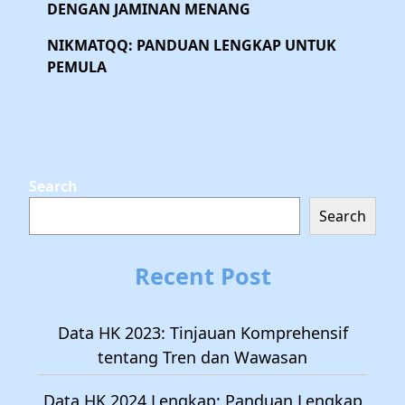
DENGAN JAMINAN MENANG
NIKMATQQ: PANDUAN LENGKAP UNTUK
PEMULA
Search
Search
Recent Post
Data HK 2023: Tinjauan Komprehensif
tentang Tren dan Wawasan
Data HK 2024 Lengkap: Panduan Lengkap