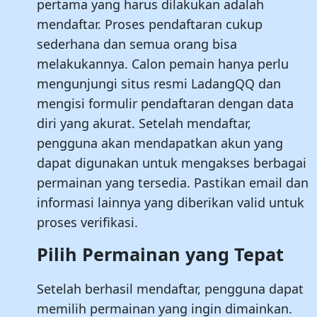
pertama yang harus dilakukan adalah
mendaftar. Proses pendaftaran cukup
sederhana dan semua orang bisa
melakukannya. Calon pemain hanya perlu
mengunjungi situs resmi LadangQQ dan
mengisi formulir pendaftaran dengan data
diri yang akurat. Setelah mendaftar,
pengguna akan mendapatkan akun yang
dapat digunakan untuk mengakses berbagai
permainan yang tersedia. Pastikan email dan
informasi lainnya yang diberikan valid untuk
proses verifikasi.
Pilih Permainan yang Tepat
Setelah berhasil mendaftar, pengguna dapat
memilih permainan yang ingin dimainkan.