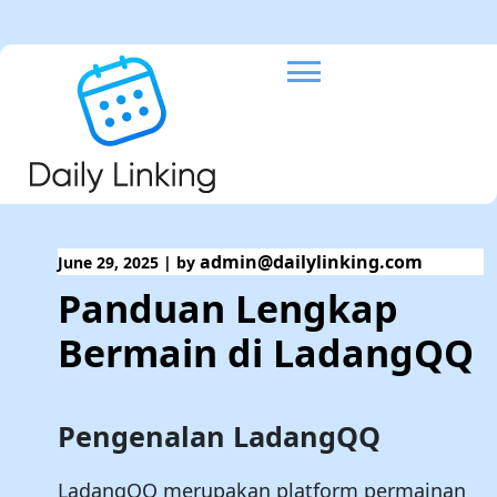
Skip
to
content
admin@dailylinking.com
June 29, 2025
|
by
Panduan Lengkap
Bermain di LadangQQ
Pengenalan LadangQQ
LadangQQ merupakan platform permainan