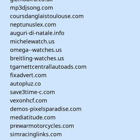
mp3djsong.com
coursdanglaistoulouse.com
neptunuslex.com
auguri-di-natale.info
michelewatch.us
omega--watches.us
breitling-watches.us
tgarnettcentrallautoads.com
fixadvert.com
autopluz.co
save3time-c.com
vexonhcf.com
demos-pixelsparadise.com
mediatitude.com
prewarmotorcycles.com
simracinglinks.com