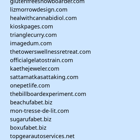
glutenfreesnowboarder.com
lizmorrowdesign.com
healwithcannabidiol.com
kioskpages.com
trianglecurry.com
imagedum.com
thetowerswellnessretreat.com
officialgelatostrain.com
kaethejeweler.com
sattamatkasattaking.com
onepetlife.com
thebillboardexperiment.com
beachufabet.biz
mon-tresse-de-lit.com
sugarufabet.biz
boxufabet.biz
topgearautoservices.net