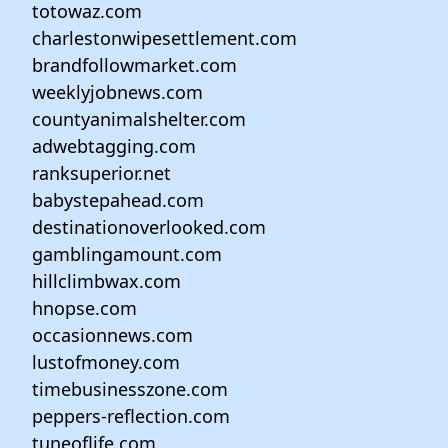
totowaz.com
charlestonwipesettlement.com
brandfollowmarket.com
weeklyjobnews.com
countyanimalshelter.com
adwebtagging.com
ranksuperior.net
babystepahead.com
destinationoverlooked.com
gamblingamount.com
hillclimbwax.com
hnopse.com
occasionnews.com
lustofmoney.com
timebusinesszone.com
peppers-reflection.com
tuneoflife.com