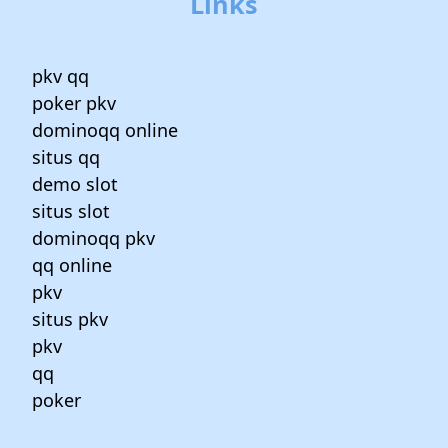
Links
pkv qq
poker pkv
dominoqq online
situs qq
demo slot
situs slot
dominoqq pkv
qq online
pkv
situs pkv
pkv
qq
poker