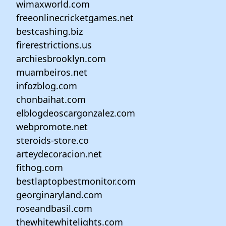
wimaxworld.com
freeonlinecricketgames.net
bestcashing.biz
firerestrictions.us
archiesbrooklyn.com
muambeiros.net
infozblog.com
chonbaihat.com
elblogdeoscargonzalez.com
webpromote.net
steroids-store.co
arteydecoracion.net
fithog.com
bestlaptopbestmonitor.com
georginaryland.com
roseandbasil.com
thewhitewhitelights.com