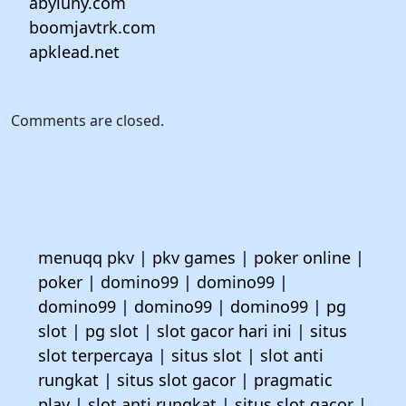
abyluny.com
boomjavtrk.com
apklead.net
Comments are closed.
menuqq pkv
|
pkv games
|
poker online
|
poker
|
domino99
|
domino99
|
domino99
|
domino99
|
domino99
|
pg
slot
|
pg slot
|
slot gacor hari ini
|
situs
slot terpercaya
|
situs slot
|
slot anti
rungkat
|
situs slot gacor
|
pragmatic
play
|
slot anti rungkat
|
situs slot gacor
|