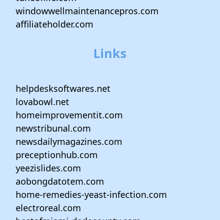
windowwellmaintenancepros.com
affiliateholder.com
Links
helpdesksoftwares.net
lovabowl.net
homeimprovementit.com
newstribunal.com
newsdailymagazines.com
preceptionhub.com
yeezislides.com
aobongdatotem.com
home-remedies-yeast-infection.com
electroreal.com