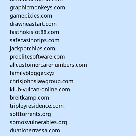
graphicmonkeys.com
gamepixies.com
drawneastart.com
fasthokislot88.com
safecasinotips.com
jackpotchips.com
proelitesoftware.com
allcustomercarenumbers.com
familyblogger.xyz
chrisjohnslawgroup.com
klub-vulcan-online.com
breitkamp.com
tripleyresidence.com
softtorrents.org
somosvulnerables.org
duatloterrassa.com