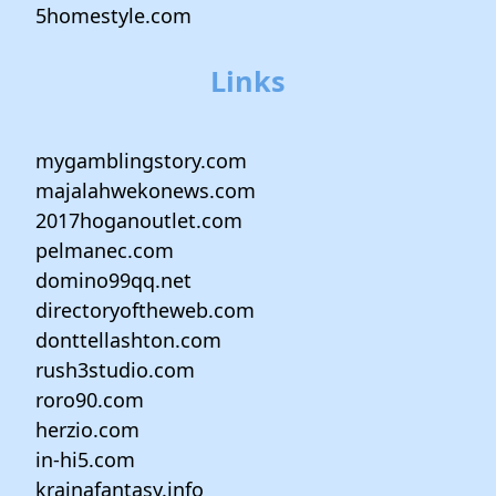
5homestyle.com
Links
mygamblingstory.com
majalahwekonews.com
2017hoganoutlet.com
pelmanec.com
domino99qq.net
directoryoftheweb.com
donttellashton.com
rush3studio.com
roro90.com
herzio.com
in-hi5.com
krainafantasy.info