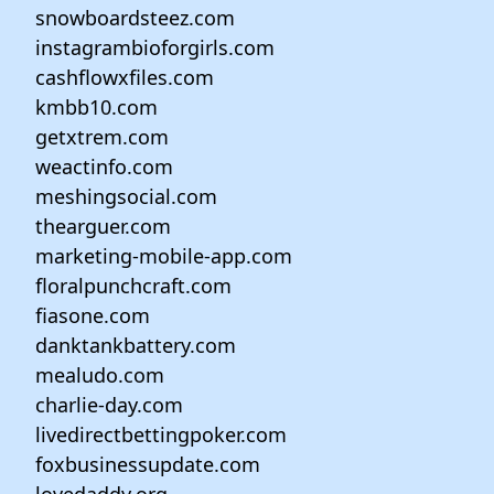
snowboardsteez.com
instagrambioforgirls.com
cashflowxfiles.com
kmbb10.com
getxtrem.com
weactinfo.com
meshingsocial.com
thearguer.com
marketing-mobile-app.com
floralpunchcraft.com
fiasone.com
danktankbattery.com
mealudo.com
charlie-day.com
livedirectbettingpoker.com
foxbusinessupdate.com