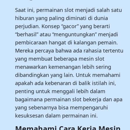
Saat ini, permainan slot menjadi salah satu
hiburan yang paling diminati di dunia
perjudian. Konsep “gacor” yang berarti
“berhasil” atau “menguntungkan” menjadi
pembicaraan hangat di kalangan pemain.
Mereka percaya bahwa ada rahasia tertentu
yang membuat beberapa mesin slot
menawarkan kemenangan lebih sering
dibandingkan yang lain. Untuk memahami
apakah ada kebenaran di balik istilah ini,
penting untuk menggali lebih dalam
bagaimana permainan slot bekerja dan apa
yang sebenarnya bisa mempengaruhi
kesuksesan dalam permainan ini.
Memahami Cara Kerja Mesin