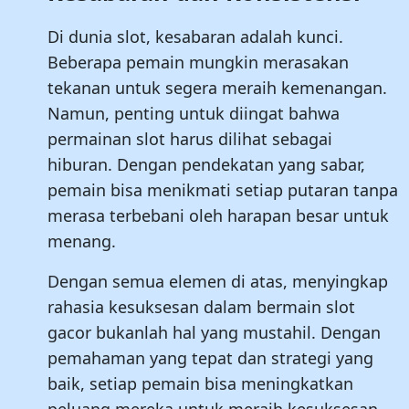
Di dunia slot, kesabaran adalah kunci.
Beberapa pemain mungkin merasakan
tekanan untuk segera meraih kemenangan.
Namun, penting untuk diingat bahwa
permainan slot harus dilihat sebagai
hiburan. Dengan pendekatan yang sabar,
pemain bisa menikmati setiap putaran tanpa
merasa terbebani oleh harapan besar untuk
menang.
Dengan semua elemen di atas, menyingkap
rahasia kesuksesan dalam bermain slot
gacor bukanlah hal yang mustahil. Dengan
pemahaman yang tepat dan strategi yang
baik, setiap pemain bisa meningkatkan