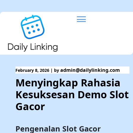
Skip
to
content
admin@dailylinking.com
February 8, 2026
|
by
Menyingkap Rahasia
Kesuksesan Demo Slot
Gacor
Pengenalan Slot Gacor