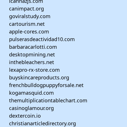
icanhazjs.com
canimpact.org
goviralstudy.com
cartourism.net
apple-cores.com
pulserasdeactividad10.com
barbaracarlotti.com
desktopmining.net
inthebleachers.net
lexapro-rx-store.com
buyskincareproducts.org
frenchbulldogpuppyforsale.net
kogamasquid.com
themultiplicationtablechart.com
casinoglamour.org
dextercoin.io
christianarticledirectory.org