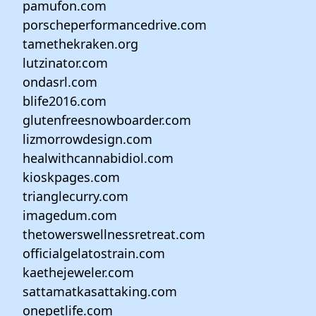
pamufon.com
porscheperformancedrive.com
tamethekraken.org
lutzinator.com
ondasrl.com
blife2016.com
glutenfreesnowboarder.com
lizmorrowdesign.com
healwithcannabidiol.com
kioskpages.com
trianglecurry.com
imagedum.com
thetowerswellnessretreat.com
officialgelatostrain.com
kaethejeweler.com
sattamatkasattaking.com
onepetlife.com