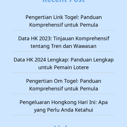
Pengertian Link Togel: Panduan
Komprehensif untuk Pemula
Data HK 2023: Tinjauan Komprehensif
tentang Tren dan Wawasan
Data HK 2024 Lengkap: Panduan Lengkap
untuk Pemain Lotere
Pengertian Om Togel: Panduan
Komprehensif untuk Pemula
Pengeluaran Hongkong Hari Ini: Apa
yang Perlu Anda Ketahui