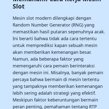
Slot
Mesin slot modern dilengkapi dengan
Random Number Generator (RNG) yang
memastikan hasil putaran sepenuhnya acak.
Ini berarti bahwa tidak ada cara tertentu
untuk memprediksi kapan sebuah mesin
akan memberikan kemenangan besar.
Namun, ada beberapa faktor yang
memengaruhi cara pemain berinteraksi
dengan mesin ini. Misalnya, banyak pemain
percaya bahwa bermain di mesin tertentu
yang tampaknya memberikan kemenangan
lebih sering adalah strategi yang efektif.
Meskipun faktor keberuntungan bermain
peran penting, pemahaman tentang RTP