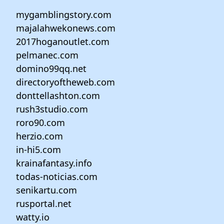
mygamblingstory.com
majalahwekonews.com
2017hoganoutlet.com
pelmanec.com
domino99qq.net
directoryoftheweb.com
donttellashton.com
rush3studio.com
roro90.com
herzio.com
in-hi5.com
krainafantasy.info
todas-noticias.com
senikartu.com
rusportal.net
watty.io