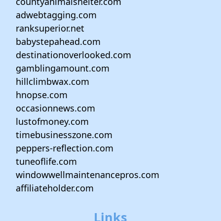
countyanimalshelter.com
adwebtagging.com
ranksuperior.net
babystepahead.com
destinationoverlooked.com
gamblingamount.com
hillclimbwax.com
hnopse.com
occasionnews.com
lustofmoney.com
timebusinesszone.com
peppers-reflection.com
tuneoflife.com
windowwellmaintenancepros.com
affiliateholder.com
Links