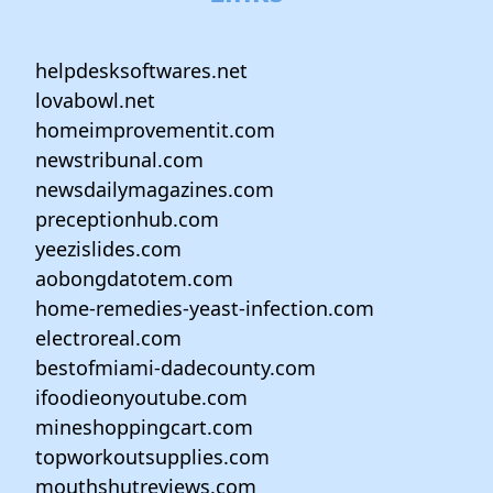
helpdesksoftwares.net
lovabowl.net
homeimprovementit.com
newstribunal.com
newsdailymagazines.com
preceptionhub.com
yeezislides.com
aobongdatotem.com
home-remedies-yeast-infection.com
electroreal.com
bestofmiami-dadecounty.com
ifoodieonyoutube.com
mineshoppingcart.com
topworkoutsupplies.com
mouthshutreviews.com