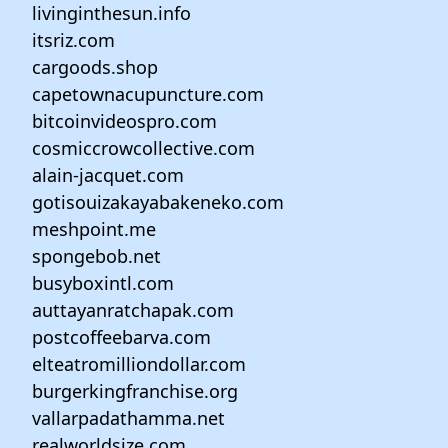
livinginthesun.info
itsriz.com
cargoods.shop
capetownacupuncture.com
bitcoinvideospro.com
cosmiccrowcollective.com
alain-jacquet.com
gotisouizakayabakeneko.com
meshpoint.me
spongebob.net
busyboxintl.com
auttayanratchapak.com
postcoffeebarva.com
elteatromilliondollar.com
burgerkingfranchise.org
vallarpadathamma.net
realworldsize.com