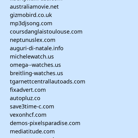
australiamovie.net
gizmobird.co.uk
mp3djsong.com
coursdanglaistoulouse.com
neptunuslex.com
auguri-di-natale.info
michelewatch.us
omega--watches.us
breitling-watches.us
tgarnettcentrallautoads.com
fixadvert.com
autopluz.co
save3time-c.com
vexonhcf.com
demos-pixelsparadise.com
mediatitude.com