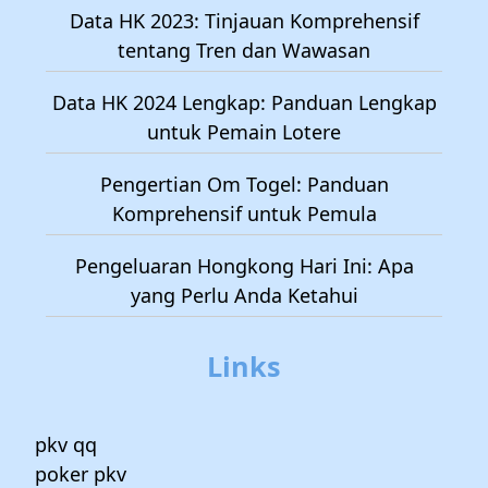
Data HK 2023: Tinjauan Komprehensif
tentang Tren dan Wawasan
Data HK 2024 Lengkap: Panduan Lengkap
untuk Pemain Lotere
Pengertian Om Togel: Panduan
Komprehensif untuk Pemula
Pengeluaran Hongkong Hari Ini: Apa
yang Perlu Anda Ketahui
Links
pkv qq
poker pkv