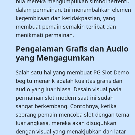
bila mereka mengumpulkan simbol tertentu
dalam permainan. Ini menambahkan elemen
kegembiraan dan ketidakpastian, yang
membuat pemain semakin terlibat dan
menikmati permainan.
Pengalaman Grafis dan Audio
yang Mengagumkan
Salah satu hal yang membuat PG Slot Demo
begitu menarik adalah kualitas grafis dan
audio yang luar biasa. Desain visual pada
permainan slot modern saat ini sudah
sangat berkembang. Contohnya, ketika
seorang pemain mencoba slot dengan tema
luar angkasa, mereka akan disuguhkan
dengan visual yang menakjubkan dan latar