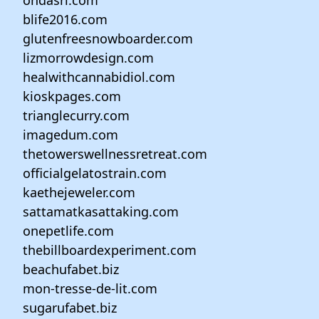
ondasrl.com
blife2016.com
glutenfreesnowboarder.com
lizmorrowdesign.com
healwithcannabidiol.com
kioskpages.com
trianglecurry.com
imagedum.com
thetowerswellnessretreat.com
officialgelatostrain.com
kaethejeweler.com
sattamatkasattaking.com
onepetlife.com
thebillboardexperiment.com
beachufabet.biz
mon-tresse-de-lit.com
sugarufabet.biz