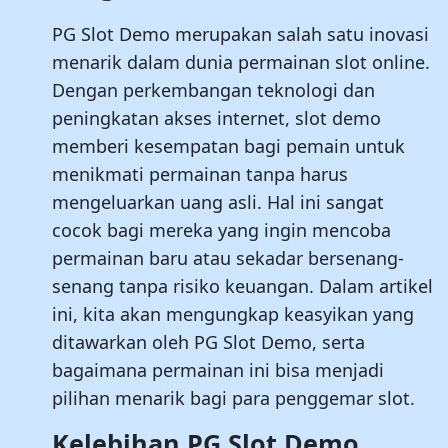
PG Slot Demo merupakan salah satu inovasi
menarik dalam dunia permainan slot online.
Dengan perkembangan teknologi dan
peningkatan akses internet, slot demo
memberi kesempatan bagi pemain untuk
menikmati permainan tanpa harus
mengeluarkan uang asli. Hal ini sangat
cocok bagi mereka yang ingin mencoba
permainan baru atau sekadar bersenang-
senang tanpa risiko keuangan. Dalam artikel
ini, kita akan mengungkap keasyikan yang
ditawarkan oleh PG Slot Demo, serta
bagaimana permainan ini bisa menjadi
pilihan menarik bagi para penggemar slot.
Kelebihan PG Slot Demo