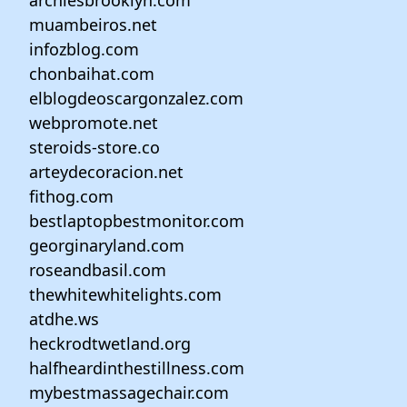
archiesbrooklyn.com
muambeiros.net
infozblog.com
chonbaihat.com
elblogdeoscargonzalez.com
webpromote.net
steroids-store.co
arteydecoracion.net
fithog.com
bestlaptopbestmonitor.com
georginaryland.com
roseandbasil.com
thewhitewhitelights.com
atdhe.ws
heckrodtwetland.org
halfheardinthestillness.com
mybestmassagechair.com