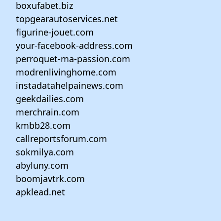
boxufabet.biz
topgearautoservices.net
figurine-jouet.com
your-facebook-address.com
perroquet-ma-passion.com
modrenlivinghome.com
instadatahelpainews.com
geekdailies.com
merchrain.com
kmbb28.com
callreportsforum.com
sokmilya.com
abyluny.com
boomjavtrk.com
apklead.net