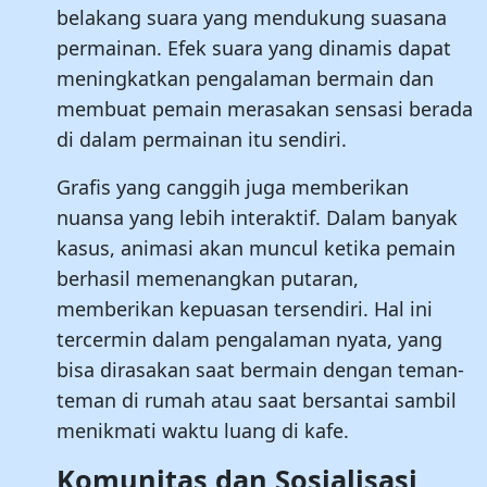
belakang suara yang mendukung suasana
permainan. Efek suara yang dinamis dapat
meningkatkan pengalaman bermain dan
membuat pemain merasakan sensasi berada
di dalam permainan itu sendiri.
Grafis yang canggih juga memberikan
nuansa yang lebih interaktif. Dalam banyak
kasus, animasi akan muncul ketika pemain
berhasil memenangkan putaran,
memberikan kepuasan tersendiri. Hal ini
tercermin dalam pengalaman nyata, yang
bisa dirasakan saat bermain dengan teman-
teman di rumah atau saat bersantai sambil
menikmati waktu luang di kafe.
Komunitas dan Sosialisasi