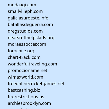
modaagi.com
smallvilleph.com
galiciasuroeste.info
batallasdeguerra.com
dregstudios.com
neatstuffhelpskids.org
moraessoccer.com
forochile.org
chart-track.com
wonderfultraveling.com
promocioname.net
wimaxworld.com
freeonlinecricketgames.net
bestcashing.biz
firerestrictions.us
archiesbrooklyn.com