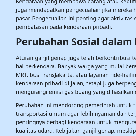
Kendaraan yang membawa barang atau kebutuh
juga mendapatkan pengecualian jika mereka 
pasar. Pengecualian ini penting agar aktivitas
pembatasan pada kendaraan pribadi.
Perubahan Sosial dalam
Aturan ganjil genap juga telah berkontribusi
hal berkendara. Banyak warga yang mulai ber
MRT, bus TransJakarta, atau layanan ride-hail
kendaraan pribadi di jalan, tetapi juga berpe
mengurangi emisi gas buang yang dihasilkan 
Perubahan ini mendorong pemerintah untuk 
transportasi umum agar lebih nyaman dan te
pentingnya berbagi kendaraan untuk mengura
kualitas udara. Kebijakan ganjil genap, meski