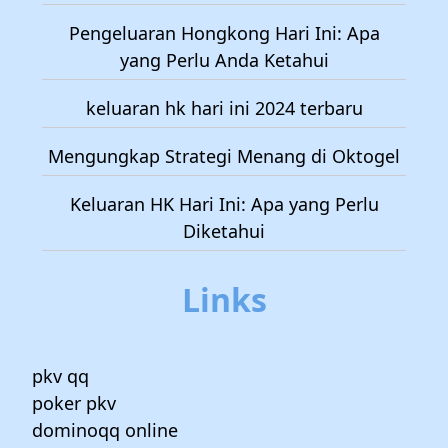
Pengeluaran Hongkong Hari Ini: Apa
yang Perlu Anda Ketahui
keluaran hk hari ini 2024 terbaru
Mengungkap Strategi Menang di Oktogel
Keluaran HK Hari Ini: Apa yang Perlu
Diketahui
Links
pkv qq
poker pkv
dominoqq online