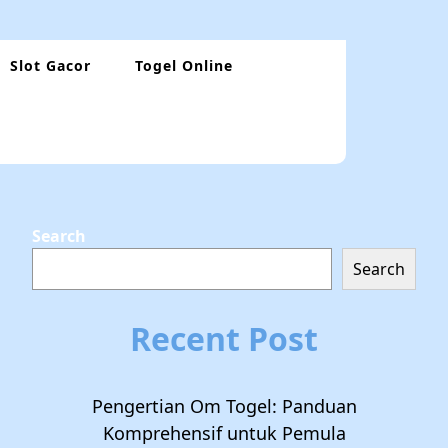
Slot Gacor
Togel Online
Search
Search
Recent Post
Pengertian Om Togel: Panduan
Komprehensif untuk Pemula