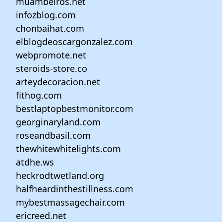
muambeiros.net
infozblog.com
chonbaihat.com
elblogdeoscargonzalez.com
webpromote.net
steroids-store.co
arteydecoracion.net
fithog.com
bestlaptopbestmonitor.com
georginaryland.com
roseandbasil.com
thewhitewhitelights.com
atdhe.ws
heckrodtwetland.org
halfheardinthestillness.com
mybestmassagechair.com
ericreed.net