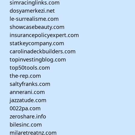
simracinglinks.com
dosyamerkezi.net
le-surrealisme.com
showcasebeauty.com
insurancepolicyexpert.com
statkeycompany.com
carolinadeckbuilders.com
topinvestingblog.com
top50tools.com
the-rep.com
saltyfranks.com
annerani.com
jazzatude.com
0022pa.com
zeroshare.info
bilesinc.com
milaretreatnz.com