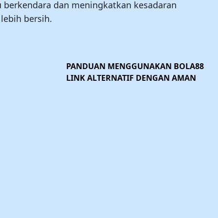
ku berkendara dan meningkatkan kesadaran
ebih bersih.
PANDUAN MENGGUNAKAN BOLA88
LINK ALTERNATIF DENGAN AMAN