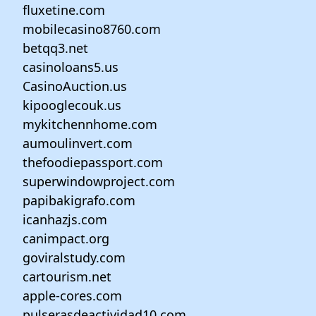
fluxetine.com
mobilecasino8760.com
betqq3.net
casinoloans5.us
CasinoAuction.us
kipooglecouk.us
mykitchennhome.com
aumoulinvert.com
thefoodiepassport.com
superwindowproject.com
papibakigrafo.com
icanhazjs.com
canimpact.org
goviralstudy.com
cartourism.net
apple-cores.com
pulserasdeactividad10.com