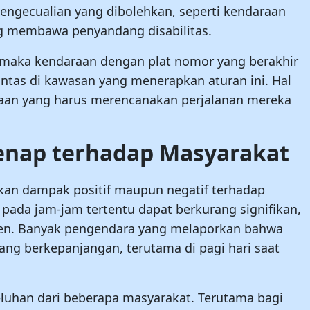
pengecualian yang dibolehkan, seperti kendaraan
g membawa penyandang disabilitas.
u, maka kendaraan dengan plat nomor yang berakhir
ntas di kawasan yang menerapkan aturan ini. Hal
raan yang harus merencanakan perjalanan mereka
enap terhadap Masyarakat
kan dampak positif maupun negatif terhadap
s pada jam-jam tertentu dapat berkurang signifikan,
sien. Banyak pengendara yang melaporkan bahwa
ang berkepanjangan, terutama di pagi hari saat
keluhan dari beberapa masyarakat. Terutama bagi