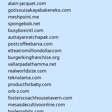
alain-jacquet.com
gotisouizakayabakeneko.com
meshpoint.me
spongebob.net
busyboxintl.com
auttayanratchapak.com
postcoffeebarva.com
elteatromilliondollar.com
burgerkingfranchise.org
vallarpadathamma.net
realworldsize.com
teknolama.com
productforbaby.com
orb-z.com
fosterscoachhousetavern.com
mesasdecultivoonline.com
boilersnbits.com