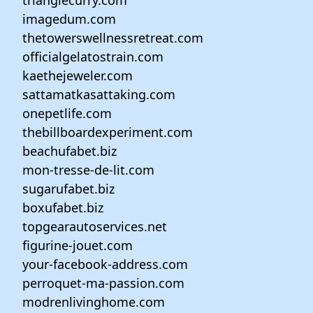
trianglecurry.com
imagedum.com
thetowerswellnessretreat.com
officialgelatostrain.com
kaethejeweler.com
sattamatkasattaking.com
onepetlife.com
thebillboardexperiment.com
beachufabet.biz
mon-tresse-de-lit.com
sugarufabet.biz
boxufabet.biz
topgearautoservices.net
figurine-jouet.com
your-facebook-address.com
perroquet-ma-passion.com
modrenlivinghome.com