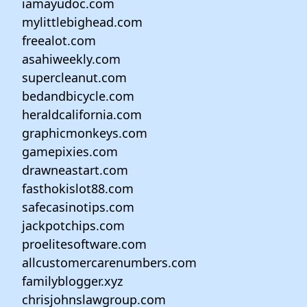
iamayudoc.com
mylittlebighead.com
freealot.com
asahiweekly.com
supercleanut.com
bedandbicycle.com
heraldcalifornia.com
graphicmonkeys.com
gamepixies.com
drawneastart.com
fasthokislot88.com
safecasinotips.com
jackpotchips.com
proelitesoftware.com
allcustomercarenumbers.com
familyblogger.xyz
chrisjohnslawgroup.com