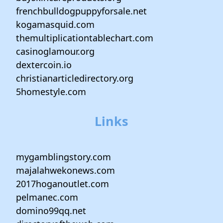
frenchbulldogpuppyforsale.net
kogamasquid.com
themultiplicationtablechart.com
casinoglamour.org
dextercoin.io
christianarticledirectory.org
5homestyle.com
Links
mygamblingstory.com
majalahwekonews.com
2017hoganoutlet.com
pelmanec.com
domino99qq.net