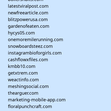
latestviralpost.com
newfreearticle.com
blitzpowerusa.com
gardenofeaten.com
hycys05.com
onemoremilerunning.com
snowboardsteez.com
instagrambioforgirls.com
cashflowxfiles.com
kmbb10.com
getxtrem.com
weactinfo.com
meshingsocial.com
thearguer.com
marketing-mobile-app.com
floralpunchcraft.com