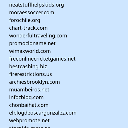
neatstuffhelpskids.org
moraessoccer.com
forochile.org
chart-track.com
wonderfultraveling.com
promocioname.net
wimaxworld.com
freeonlinecricketgames.net
bestcashing.biz
firerestrictions.us
archiesbrooklyn.com
muambeiros.net
infozblog.com
chonbaihat.com
elblogdeoscargonzalez.com
webpromote.net