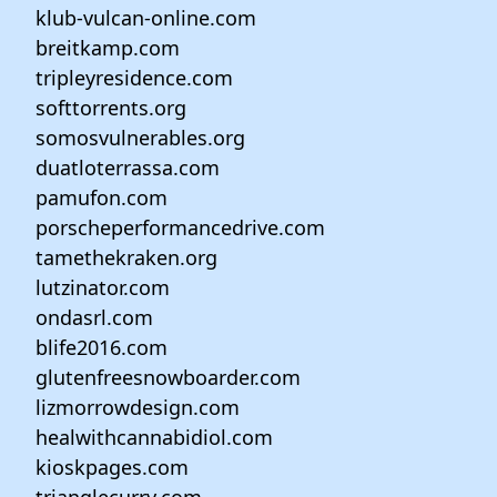
klub-vulcan-online.com
breitkamp.com
tripleyresidence.com
softtorrents.org
somosvulnerables.org
duatloterrassa.com
pamufon.com
porscheperformancedrive.com
tamethekraken.org
lutzinator.com
ondasrl.com
blife2016.com
glutenfreesnowboarder.com
lizmorrowdesign.com
healwithcannabidiol.com
kioskpages.com