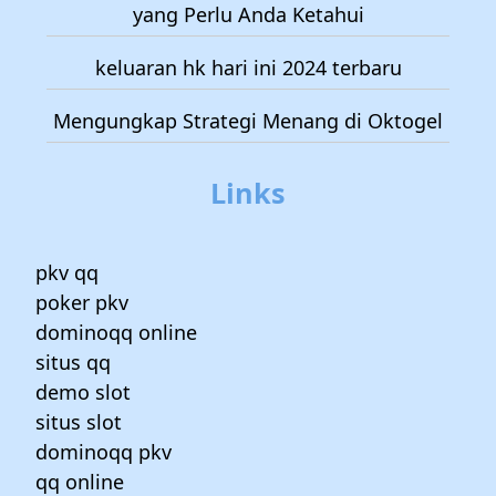
yang Perlu Anda Ketahui
keluaran hk hari ini 2024 terbaru
Mengungkap Strategi Menang di Oktogel
Links
pkv qq
poker pkv
dominoqq online
situs qq
demo slot
situs slot
dominoqq pkv
qq online