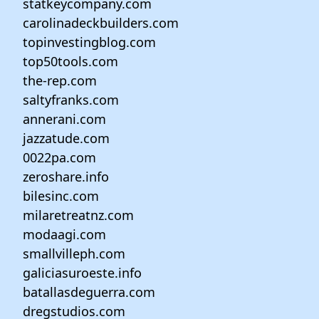
statkeycompany.com
carolinadeckbuilders.com
topinvestingblog.com
top50tools.com
the-rep.com
saltyfranks.com
annerani.com
jazzatude.com
0022pa.com
zeroshare.info
bilesinc.com
milaretreatnz.com
modaagi.com
smallvilleph.com
galiciasuroeste.info
batallasdeguerra.com
dregstudios.com