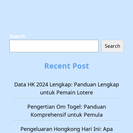
Search
Search
Recent Post
Data HK 2024 Lengkap: Panduan Lengkap
untuk Pemain Lotere
Pengertian Om Togel: Panduan
Komprehensif untuk Pemula
Pengeluaran Hongkong Hari Ini: Apa