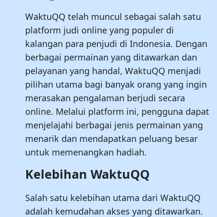
WaktuQQ telah muncul sebagai salah satu
platform judi online yang populer di
kalangan para penjudi di Indonesia. Dengan
berbagai permainan yang ditawarkan dan
pelayanan yang handal, WaktuQQ menjadi
pilihan utama bagi banyak orang yang ingin
merasakan pengalaman berjudi secara
online. Melalui platform ini, pengguna dapat
menjelajahi berbagai jenis permainan yang
menarik dan mendapatkan peluang besar
untuk memenangkan hadiah.
Kelebihan WaktuQQ
Salah satu kelebihan utama dari WaktuQQ
adalah kemudahan akses yang ditawarkan.