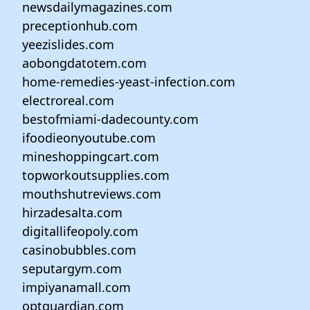
newsdailymagazines.com
preceptionhub.com
yeezislides.com
aobongdatotem.com
home-remedies-yeast-infection.com
electroreal.com
bestofmiami-dadecounty.com
ifoodieonyoutube.com
mineshoppingcart.com
topworkoutsupplies.com
mouthshutreviews.com
hirzadesalta.com
digitallifeopoly.com
casinobubbles.com
seputargym.com
impiyanamall.com
optguardian.com