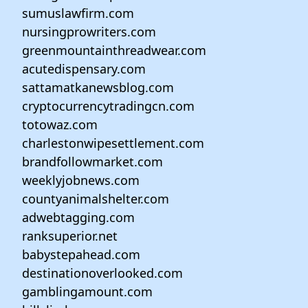
sumuslawfirm.com
nursingprowriters.com
greenmountainthreadwear.com
acutedispensary.com
sattamatkanewsblog.com
cryptocurrencytradingcn.com
totowaz.com
charlestonwipesettlement.com
brandfollowmarket.com
weeklyjobnews.com
countyanimalshelter.com
adwebtagging.com
ranksuperior.net
babystepahead.com
destinationoverlooked.com
gamblingamount.com