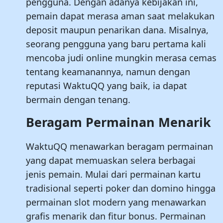
pengguna. Dengan adanya kebijakan ini,
pemain dapat merasa aman saat melakukan
deposit maupun penarikan dana. Misalnya,
seorang pengguna yang baru pertama kali
mencoba judi online mungkin merasa cemas
tentang keamanannya, namun dengan
reputasi WaktuQQ yang baik, ia dapat
bermain dengan tenang.
Beragam Permainan Menarik
WaktuQQ menawarkan beragam permainan
yang dapat memuaskan selera berbagai
jenis pemain. Mulai dari permainan kartu
tradisional seperti poker dan domino hingga
permainan slot modern yang menawarkan
grafis menarik dan fitur bonus. Permainan