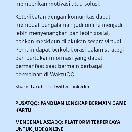
memberikan motivasi atau solusi.
Keterlibatan dengan komunitas dapat
membuat pengalaman judi online menjadi
lebih menyenangkan dan lebih sosial,
bahkan meskipun dilakukan secara virtual.
Pemain dapat berkolaborasi dalam strategi
dan bertukar informasi yang dapat
bermanfaat saat bermain berbagai
permainan di WaktuQQ.
Share:
Facebook
Twitter
Linkedin
PUSATQQ: PANDUAN LENGKAP BERMAIN GAME
KARTU
MENGENAL ASIAQQ: PLATFORM TERPERCAYA
UNTUK JUDI ONLINE