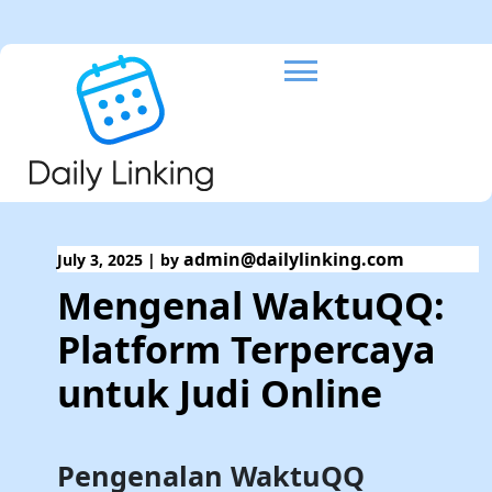
Skip
to
content
admin@dailylinking.com
July 3, 2025
|
by
Mengenal WaktuQQ:
Platform Terpercaya
untuk Judi Online
Pengenalan WaktuQQ