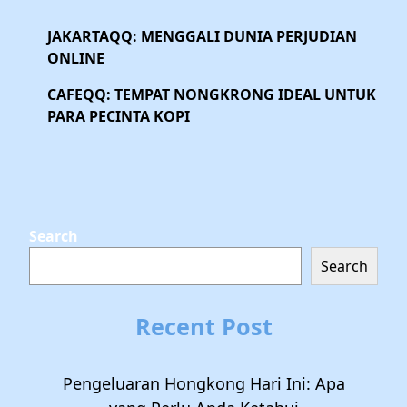
JAKARTAQQ: MENGGALI DUNIA PERJUDIAN
ONLINE
CAFEQQ: TEMPAT NONGKRONG IDEAL UNTUK
PARA PECINTA KOPI
Search
Search
Recent Post
Pengeluaran Hongkong Hari Ini: Apa