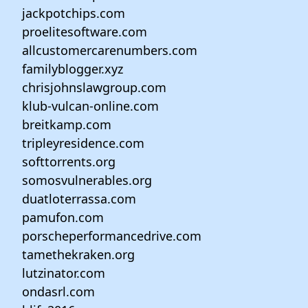
jackpotchips.com
proelitesoftware.com
allcustomercarenumbers.com
familyblogger.xyz
chrisjohnslawgroup.com
klub-vulcan-online.com
breitkamp.com
tripleyresidence.com
softtorrents.org
somosvulnerables.org
duatloterrassa.com
pamufon.com
porscheperformancedrive.com
tamethekraken.org
lutzinator.com
ondasrl.com