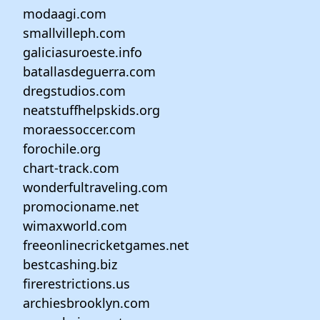
modaagi.com
smallvilleph.com
galiciasuroeste.info
batallasdeguerra.com
dregstudios.com
neatstuffhelpskids.org
moraessoccer.com
forochile.org
chart-track.com
wonderfultraveling.com
promocioname.net
wimaxworld.com
freeonlinecricketgames.net
bestcashing.biz
firerestrictions.us
archiesbrooklyn.com