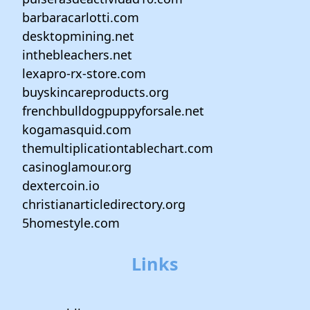
barbaracarlotti.com
desktopmining.net
inthebleachers.net
lexapro-rx-store.com
buyskincareproducts.org
frenchbulldogpuppyforsale.net
kogamasquid.com
themultiplicationtablechart.com
casinoglamour.org
dextercoin.io
christianarticledirectory.org
5homestyle.com
Links