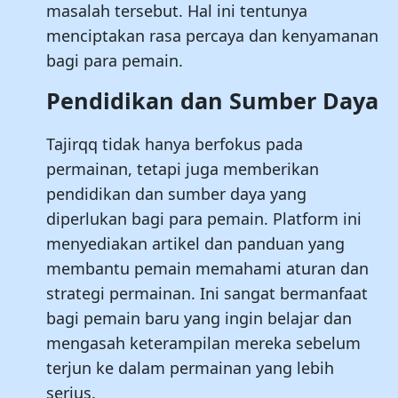
masalah tersebut. Hal ini tentunya
menciptakan rasa percaya dan kenyamanan
bagi para pemain.
Pendidikan dan Sumber Daya
Tajirqq tidak hanya berfokus pada
permainan, tetapi juga memberikan
pendidikan dan sumber daya yang
diperlukan bagi para pemain. Platform ini
menyediakan artikel dan panduan yang
membantu pemain memahami aturan dan
strategi permainan. Ini sangat bermanfaat
bagi pemain baru yang ingin belajar dan
mengasah keterampilan mereka sebelum
terjun ke dalam permainan yang lebih
serius.