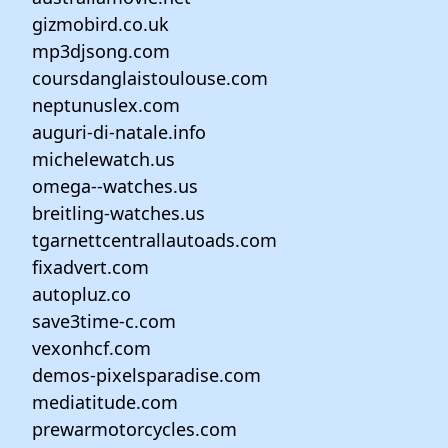
gizmobird.co.uk
mp3djsong.com
coursdanglaistoulouse.com
neptunuslex.com
auguri-di-natale.info
michelewatch.us
omega--watches.us
breitling-watches.us
tgarnettcentrallautoads.com
fixadvert.com
autopluz.co
save3time-c.com
vexonhcf.com
demos-pixelsparadise.com
mediatitude.com
prewarmotorcycles.com