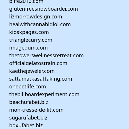
blife2016.com
glutenfreesnowboarder.com
lizmorrowdesign.com
healwithcannabidiol.com
kioskpages.com
trianglecurry.com
imagedum.com
thetowerswellnessretreat.com
officialgelatostrain.com
kaethejeweler.com
sattamatkasattaking.com
onepetlife.com
thebillboardexperiment.com
beachufabet.biz
mon-tresse-de-lit.com
sugarufabet.biz
boxufabet.biz