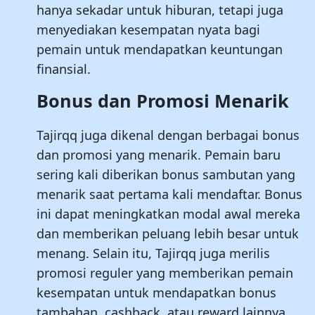
hanya sekadar untuk hiburan, tetapi juga
menyediakan kesempatan nyata bagi
pemain untuk mendapatkan keuntungan
finansial.
Bonus dan Promosi Menarik
Tajirqq juga dikenal dengan berbagai bonus
dan promosi yang menarik. Pemain baru
sering kali diberikan bonus sambutan yang
menarik saat pertama kali mendaftar. Bonus
ini dapat meningkatkan modal awal mereka
dan memberikan peluang lebih besar untuk
menang. Selain itu, Tajirqq juga merilis
promosi reguler yang memberikan pemain
kesempatan untuk mendapatkan bonus
tambahan, cashback, atau reward lainnya.