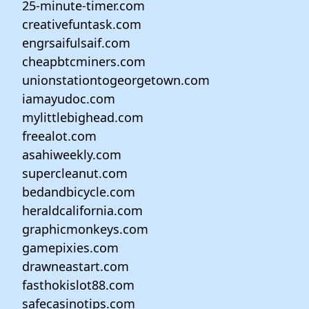
25-minute-timer.com
creativefuntask.com
engrsaifulsaif.com
cheapbtcminers.com
unionstationtogeorgetown.com
iamayudoc.com
mylittlebighead.com
freealot.com
asahiweekly.com
supercleanut.com
bedandbicycle.com
heraldcalifornia.com
graphicmonkeys.com
gamepixies.com
drawneastart.com
fasthokislot88.com
safecasinotips.com