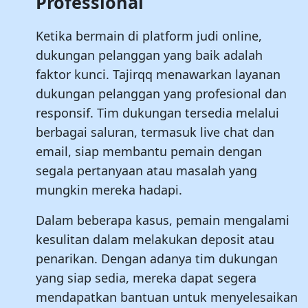
Professional
Ketika bermain di platform judi online,
dukungan pelanggan yang baik adalah
faktor kunci. Tajirqq menawarkan layanan
dukungan pelanggan yang profesional dan
responsif. Tim dukungan tersedia melalui
berbagai saluran, termasuk live chat dan
email, siap membantu pemain dengan
segala pertanyaan atau masalah yang
mungkin mereka hadapi.
Dalam beberapa kasus, pemain mengalami
kesulitan dalam melakukan deposit atau
penarikan. Dengan adanya tim dukungan
yang siap sedia, mereka dapat segera
mendapatkan bantuan untuk menyelesaikan