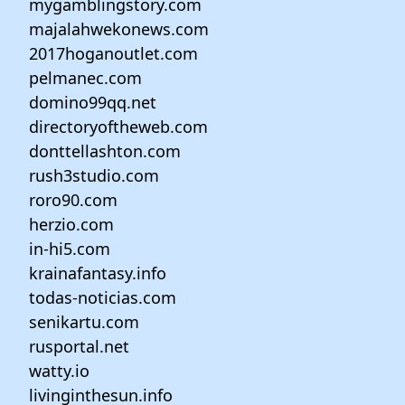
mygamblingstory.com
majalahwekonews.com
2017hoganoutlet.com
pelmanec.com
domino99qq.net
directoryoftheweb.com
donttellashton.com
rush3studio.com
roro90.com
herzio.com
in-hi5.com
krainafantasy.info
todas-noticias.com
senikartu.com
rusportal.net
watty.io
livinginthesun.info