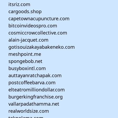
itsriz.com
cargoods.shop
capetownacupuncture.com
bitcoinvideospro.com
cosmiccrowcollective.com
alain-jacquet.com
gotisouizakayabakeneko.com
meshpoint.me
spongebob.net
busyboxintl.com
auttayanratchapak.com
postcoffeebarva.com
elteatromilliondollar.com
burgerkingfranchise.org
vallarpadathamma.net
realworldsize.com