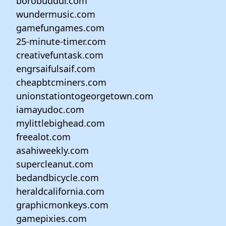
borobuddur.com
wundermusic.com
gamefungames.com
25-minute-timer.com
creativefuntask.com
engrsaifulsaif.com
cheapbtcminers.com
unionstationtogeorgetown.com
iamayudoc.com
mylittlebighead.com
freealot.com
asahiweekly.com
supercleanut.com
bedandbicycle.com
heraldcalifornia.com
graphicmonkeys.com
gamepixies.com