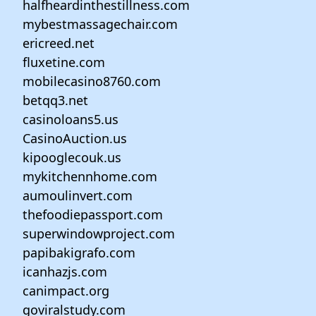
halfheardinthestillness.com
mybestmassagechair.com
ericreed.net
fluxetine.com
mobilecasino8760.com
betqq3.net
casinoloans5.us
CasinoAuction.us
kipooglecouk.us
mykitchennhome.com
aumoulinvert.com
thefoodiepassport.com
superwindowproject.com
papibakigrafo.com
icanhazjs.com
canimpact.org
goviralstudy.com