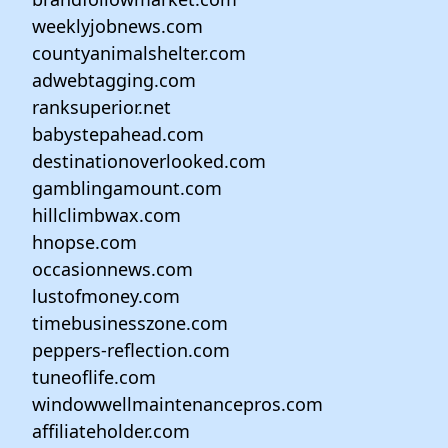
weeklyjobnews.com
countyanimalshelter.com
adwebtagging.com
ranksuperior.net
babystepahead.com
destinationoverlooked.com
gamblingamount.com
hillclimbwax.com
hnopse.com
occasionnews.com
lustofmoney.com
timebusinesszone.com
peppers-reflection.com
tuneoflife.com
windowwellmaintenancepros.com
affiliateholder.com