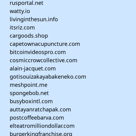
rusportal.net
watty.io
livinginthesun.info
itsriz.com
cargoods.shop
capetownacupuncture.com
bitcoinvideospro.com
cosmiccrowcollective.com
alain-jacquet.com
gotisouizakayabakeneko.com
meshpoint.me
spongebob.net
busyboxintl.com
auttayanratchapak.com
postcoffeebarva.com
elteatromilliondollar.com
burgerkingfranchise.org