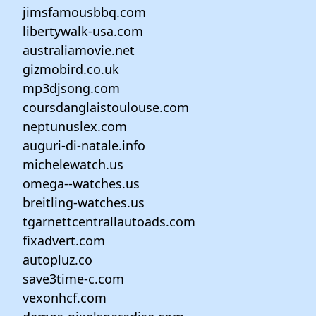
jimsfamousbbq.com
libertywalk-usa.com
australiamovie.net
gizmobird.co.uk
mp3djsong.com
coursdanglaistoulouse.com
neptunuslex.com
auguri-di-natale.info
michelewatch.us
omega--watches.us
breitling-watches.us
tgarnettcentrallautoads.com
fixadvert.com
autopluz.co
save3time-c.com
vexonhcf.com