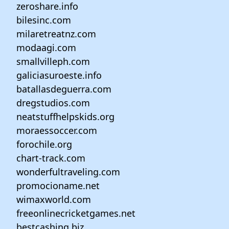
zeroshare.info
bilesinc.com
milaretreatnz.com
modaagi.com
smallvilleph.com
galiciasuroeste.info
batallasdeguerra.com
dregstudios.com
neatstuffhelpskids.org
moraessoccer.com
forochile.org
chart-track.com
wonderfultraveling.com
promocioname.net
wimaxworld.com
freeonlinecricketgames.net
bestcashing.biz