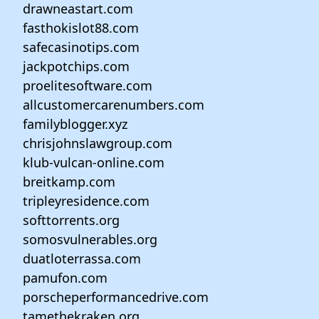
drawneastart.com
fasthokislot88.com
safecasinotips.com
jackpotchips.com
proelitesoftware.com
allcustomercarenumbers.com
familyblogger.xyz
chrisjohnslawgroup.com
klub-vulcan-online.com
breitkamp.com
tripleyresidence.com
softtorrents.org
somosvulnerables.org
duatloterrassa.com
pamufon.com
porscheperformancedrive.com
tamethekraken.org