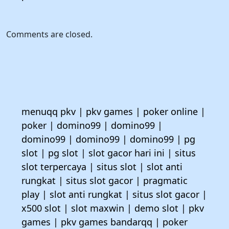
Comments are closed.
menuqq pkv
|
pkv games
|
poker online
|
poker
|
domino99
|
domino99
|
domino99
|
domino99
|
domino99
|
pg
slot
|
pg slot
|
slot gacor hari ini
|
situs
slot terpercaya
|
situs slot
|
slot anti
rungkat
|
situs slot gacor
|
pragmatic
play
|
slot anti rungkat
|
situs slot gacor
|
x500 slot
|
slot maxwin
|
demo slot
|
pkv
games
|
pkv games bandarqq
|
poker