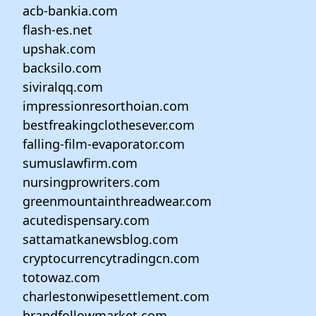
acb-bankia.com
flash-es.net
upshak.com
backsilo.com
siviralqq.com
impressionresorthoian.com
bestfreakingclothesever.com
falling-film-evaporator.com
sumuslawfirm.com
nursingprowriters.com
greenmountainthreadwear.com
acutedispensary.com
sattamatkanewsblog.com
cryptocurrencytradingcn.com
totowaz.com
charlestonwipesettlement.com
brandfollowmarket.com