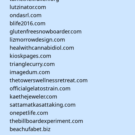
lutzinator.com
ondasrl.com
blife2016.com
glutenfreesnowboarder.com
lizmorrowdesign.com
healwithcannabidiol.com
kioskpages.com
trianglecurry.com
imagedum.com
thetowerswellnessretreat.com
officialgelatostrain.com
kaethejeweler.com
sattamatkasattaking.com
onepetlife.com
thebillboardexperiment.com
beachufabet.biz