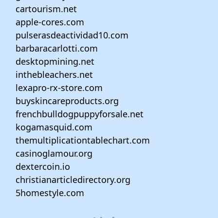
cartourism.net
apple-cores.com
pulserasdeactividad10.com
barbaracarlotti.com
desktopmining.net
inthebleachers.net
lexapro-rx-store.com
buyskincareproducts.org
frenchbulldogpuppyforsale.net
kogamasquid.com
themultiplicationtablechart.com
casinoglamour.org
dextercoin.io
christianarticledirectory.org
5homestyle.com