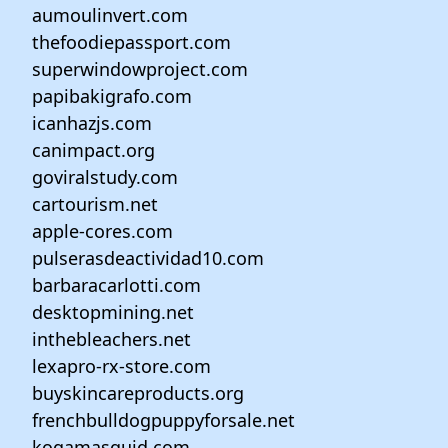
aumoulinvert.com
thefoodiepassport.com
superwindowproject.com
papibakigrafo.com
icanhazjs.com
canimpact.org
goviralstudy.com
cartourism.net
apple-cores.com
pulserasdeactividad10.com
barbaracarlotti.com
desktopmining.net
inthebleachers.net
lexapro-rx-store.com
buyskincareproducts.org
frenchbulldogpuppyforsale.net
kogamasquid.com