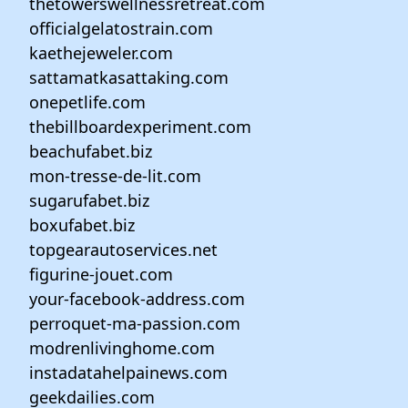
thetowerswellnessretreat.com
officialgelatostrain.com
kaethejeweler.com
sattamatkasattaking.com
onepetlife.com
thebillboardexperiment.com
beachufabet.biz
mon-tresse-de-lit.com
sugarufabet.biz
boxufabet.biz
topgearautoservices.net
figurine-jouet.com
your-facebook-address.com
perroquet-ma-passion.com
modrenlivinghome.com
instadatahelpainews.com
geekdailies.com