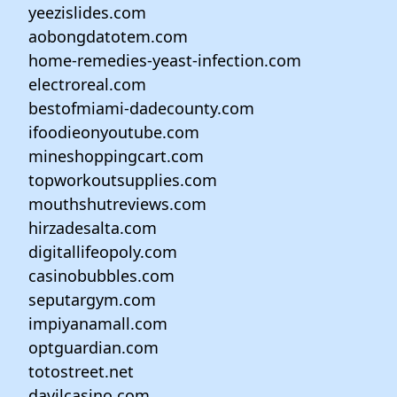
yeezislides.com
aobongdatotem.com
home-remedies-yeast-infection.com
electroreal.com
bestofmiami-dadecounty.com
ifoodieonyoutube.com
mineshoppingcart.com
topworkoutsupplies.com
mouthshutreviews.com
hirzadesalta.com
digitallifeopoly.com
casinobubbles.com
seputargym.com
impiyanamall.com
optguardian.com
totostreet.net
davilcasino.com