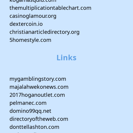
themultiplicationtablechart.com
casinoglamour.org
dextercoin.io
christianarticledirectory.org
5homestyle.com
Links
mygamblingstory.com
majalahwekonews.com
2017hoganoutlet.com
pelmanec.com
domino99qq.net
directoryoftheweb.com
donttellashton.com