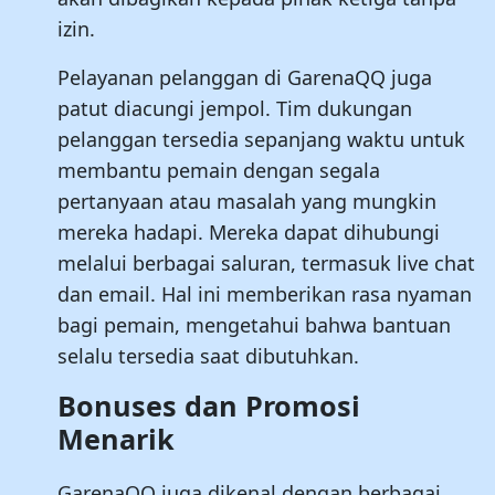
izin.
Pelayanan pelanggan di GarenaQQ juga
patut diacungi jempol. Tim dukungan
pelanggan tersedia sepanjang waktu untuk
membantu pemain dengan segala
pertanyaan atau masalah yang mungkin
mereka hadapi. Mereka dapat dihubungi
melalui berbagai saluran, termasuk live chat
dan email. Hal ini memberikan rasa nyaman
bagi pemain, mengetahui bahwa bantuan
selalu tersedia saat dibutuhkan.
Bonuses dan Promosi
Menarik
GarenaQQ juga dikenal dengan berbagai