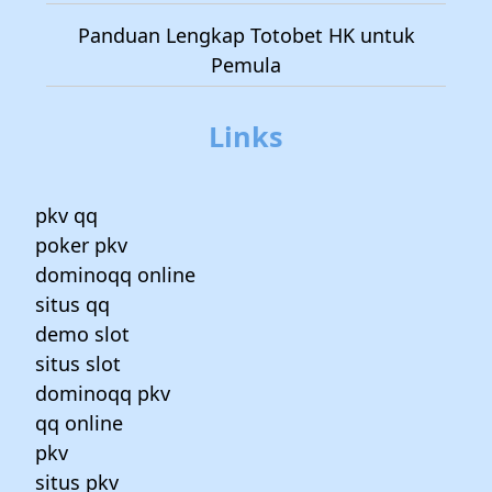
Panduan Lengkap Totobet HK untuk
Pemula
Links
pkv qq
poker pkv
dominoqq online
situs qq
demo slot
situs slot
dominoqq pkv
qq online
pkv
situs pkv