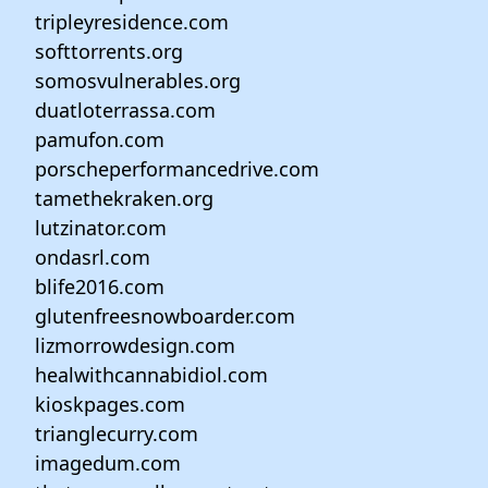
tripleyresidence.com
softtorrents.org
somosvulnerables.org
duatloterrassa.com
pamufon.com
porscheperformancedrive.com
tamethekraken.org
lutzinator.com
ondasrl.com
blife2016.com
glutenfreesnowboarder.com
lizmorrowdesign.com
healwithcannabidiol.com
kioskpages.com
trianglecurry.com
imagedum.com