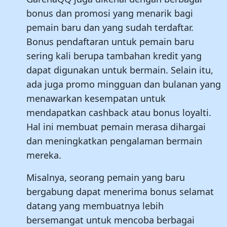
bonus dan promosi yang menarik bagi
pemain baru dan yang sudah terdaftar.
Bonus pendaftaran untuk pemain baru
sering kali berupa tambahan kredit yang
dapat digunakan untuk bermain. Selain itu,
ada juga promo mingguan dan bulanan yang
menawarkan kesempatan untuk
mendapatkan cashback atau bonus loyalti.
Hal ini membuat pemain merasa dihargai
dan meningkatkan pengalaman bermain
mereka.
Misalnya, seorang pemain yang baru
bergabung dapat menerima bonus selamat
datang yang membuatnya lebih
bersemangat untuk mencoba berbagai