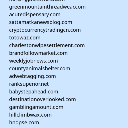
greenmountainthreadwear.com
acutedispensary.com
sattamatkanewsblog.com
cryptocurrencytradingcn.com
totowaz.com
charlestonwipesettlement.com
brandfollowmarket.com
weeklyjobnews.com
countyanimalshelter.com
adwebtagging.com
ranksuperior.net
babystepahead.com
destinationoverlooked.com
gamblingamount.com
hillclimbwax.com
hnopse.com