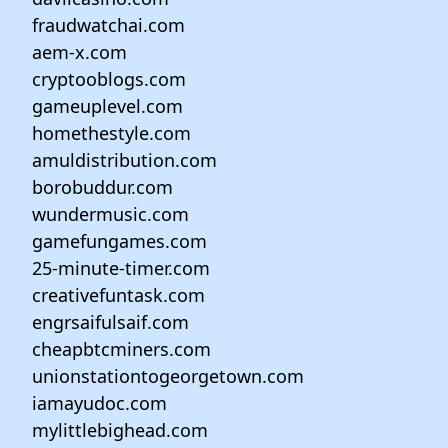
fraudwatchai.com
aem-x.com
cryptooblogs.com
gameuplevel.com
homethestyle.com
amuldistribution.com
borobuddur.com
wundermusic.com
gamefungames.com
25-minute-timer.com
creativefuntask.com
engrsaifulsaif.com
cheapbtcminers.com
unionstationtogeorgetown.com
iamayudoc.com
mylittlebighead.com