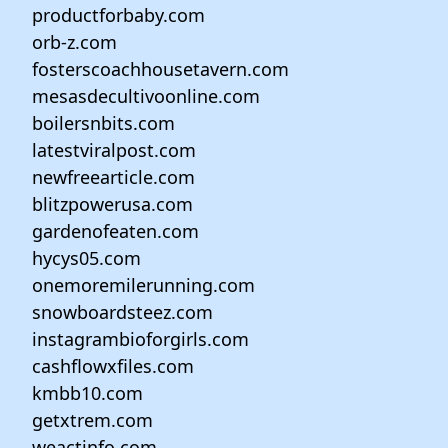
productforbaby.com
orb-z.com
fosterscoachhousetavern.com
mesasdecultivoonline.com
boilersnbits.com
latestviralpost.com
newfreearticle.com
blitzpowerusa.com
gardenofeaten.com
hycys05.com
onemoremilerunning.com
snowboardsteez.com
instagrambioforgirls.com
cashflowxfiles.com
kmbb10.com
getxtrem.com
weactinfo.com