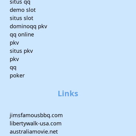
situs qq
demo slot
situs slot
dominoqq pkv
qq online
pkv
situs pkv
pkv
qq
poker
Links
jimsfamousbbq.com
libertywalk-usa.com
australiamovie.net