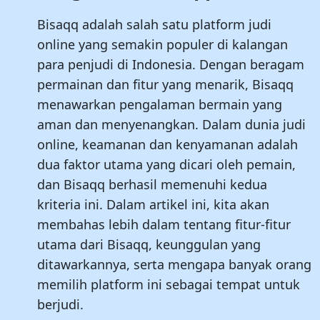
Bisaqq adalah salah satu platform judi
online yang semakin populer di kalangan
para penjudi di Indonesia. Dengan beragam
permainan dan fitur yang menarik, Bisaqq
menawarkan pengalaman bermain yang
aman dan menyenangkan. Dalam dunia judi
online, keamanan dan kenyamanan adalah
dua faktor utama yang dicari oleh pemain,
dan Bisaqq berhasil memenuhi kedua
kriteria ini. Dalam artikel ini, kita akan
membahas lebih dalam tentang fitur-fitur
utama dari Bisaqq, keunggulan yang
ditawarkannya, serta mengapa banyak orang
memilih platform ini sebagai tempat untuk
berjudi.