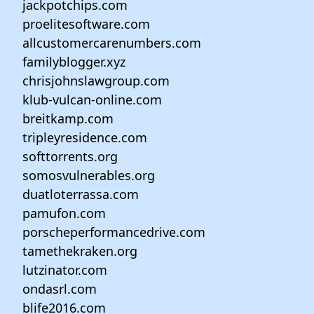
jackpotchips.com
proelitesoftware.com
allcustomercarenumbers.com
familyblogger.xyz
chrisjohnslawgroup.com
klub-vulcan-online.com
breitkamp.com
tripleyresidence.com
softtorrents.org
somosvulnerables.org
duatloterrassa.com
pamufon.com
porscheperformancedrive.com
tamethekraken.org
lutzinator.com
ondasrl.com
blife2016.com