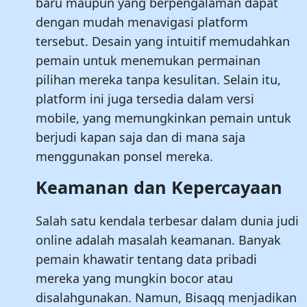
baru maupun yang berpengalaman dapat
dengan mudah menavigasi platform
tersebut. Desain yang intuitif memudahkan
pemain untuk menemukan permainan
pilihan mereka tanpa kesulitan. Selain itu,
platform ini juga tersedia dalam versi
mobile, yang memungkinkan pemain untuk
berjudi kapan saja dan di mana saja
menggunakan ponsel mereka.
Keamanan dan Kepercayaan
Salah satu kendala terbesar dalam dunia judi
online adalah masalah keamanan. Banyak
pemain khawatir tentang data pribadi
mereka yang mungkin bocor atau
disalahgunakan. Namun, Bisaqq menjadikan