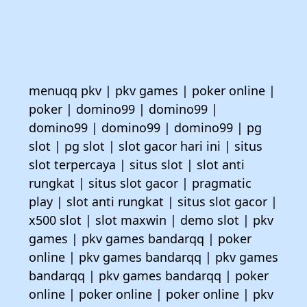
menuqq pkv
|
pkv games
|
poker online
|
poker
|
domino99
|
domino99
|
domino99
|
domino99
|
domino99
|
pg
slot
|
pg slot
|
slot gacor hari ini
|
situs
slot terpercaya
|
situs slot
|
slot anti
rungkat
|
situs slot gacor
|
pragmatic
play
|
slot anti rungkat
|
situs slot gacor
|
x500 slot
|
slot maxwin
|
demo slot
|
pkv
games
|
pkv games bandarqq
|
poker
online
|
pkv games bandarqq
|
pkv games
bandarqq
|
pkv games bandarqq
|
poker
online
|
poker online
|
poker online
|
pkv