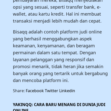
pembayaran mereka, Bisaqq menyediakan
opsi yang sesuai, seperti transfer bank, e-
wallet, atau kartu kredit. Hal ini membuat
transaksi menjadi lebih mudah dan cepat.
Bisaqq adalah contoh platform judi online
yang berhasil menggabungkan aspek
keamanan, kenyamanan, dan beragam
permainan dalam satu tempat. Dengan
layanan pelanggan yang responsif dan
promosi menarik, tidak heran jika semakin
banyak orang yang tertarik untuk bergabung
dan mencoba platform ini.
Share:
Facebook
Twitter
Linkedin
YAKINQQ: CARA BARU MENANG DI DUNIA JUDI
ONLINE