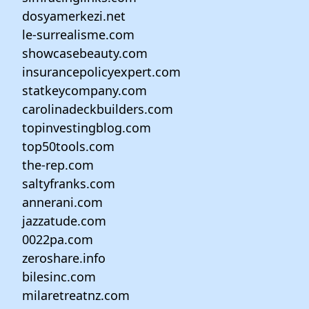
dosyamerkezi.net
le-surrealisme.com
showcasebeauty.com
insurancepolicyexpert.com
statkeycompany.com
carolinadeckbuilders.com
topinvestingblog.com
top50tools.com
the-rep.com
saltyfranks.com
annerani.com
jazzatude.com
0022pa.com
zeroshare.info
bilesinc.com
milaretreatnz.com