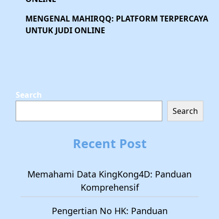
MENGENAL MAHIRQQ: PLATFORM TERPERCAYA
UNTUK JUDI ONLINE
Search
Search
Recent Post
Memahami Data KingKong4D: Panduan
Komprehensif
Pengertian No HK: Panduan