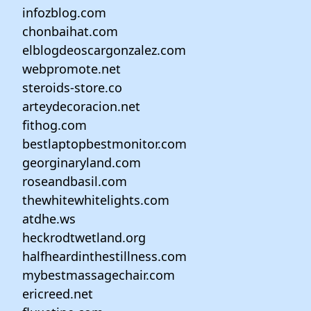
infozblog.com
chonbaihat.com
elblogdeoscargonzalez.com
webpromote.net
steroids-store.co
arteydecoracion.net
fithog.com
bestlaptopbestmonitor.com
georginaryland.com
roseandbasil.com
thewhitewhitelights.com
atdhe.ws
heckrodtwetland.org
halfheardinthestillness.com
mybestmassagechair.com
ericreed.net