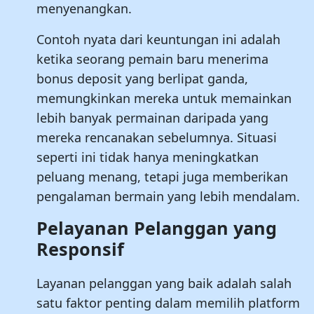
menyenangkan.
Contoh nyata dari keuntungan ini adalah
ketika seorang pemain baru menerima
bonus deposit yang berlipat ganda,
memungkinkan mereka untuk memainkan
lebih banyak permainan daripada yang
mereka rencanakan sebelumnya. Situasi
seperti ini tidak hanya meningkatkan
peluang menang, tetapi juga memberikan
pengalaman bermain yang lebih mendalam.
Pelayanan Pelanggan yang
Responsif
Layanan pelanggan yang baik adalah salah
satu faktor penting dalam memilih platform