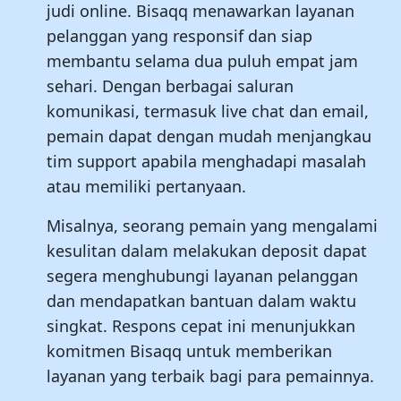
judi online. Bisaqq menawarkan layanan
pelanggan yang responsif dan siap
membantu selama dua puluh empat jam
sehari. Dengan berbagai saluran
komunikasi, termasuk live chat dan email,
pemain dapat dengan mudah menjangkau
tim support apabila menghadapi masalah
atau memiliki pertanyaan.
Misalnya, seorang pemain yang mengalami
kesulitan dalam melakukan deposit dapat
segera menghubungi layanan pelanggan
dan mendapatkan bantuan dalam waktu
singkat. Respons cepat ini menunjukkan
komitmen Bisaqq untuk memberikan
layanan yang terbaik bagi para pemainnya.