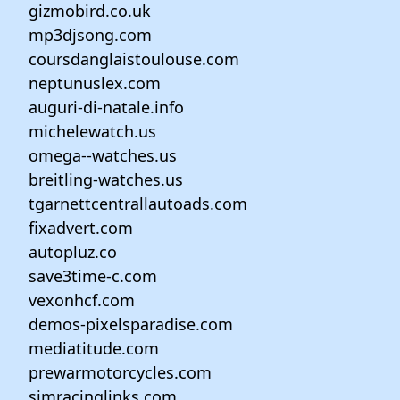
gizmobird.co.uk
mp3djsong.com
coursdanglaistoulouse.com
neptunuslex.com
auguri-di-natale.info
michelewatch.us
omega--watches.us
breitling-watches.us
tgarnettcentrallautoads.com
fixadvert.com
autopluz.co
save3time-c.com
vexonhcf.com
demos-pixelsparadise.com
mediatitude.com
prewarmotorcycles.com
simracinglinks.com