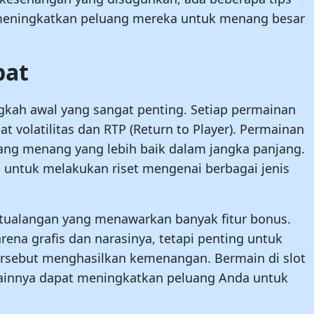
meningkatkan peluang mereka untuk menang besar
pat
gkah awal yang sangat penting. Setiap permainan
kat volatilitas dan RTP (Return to Player). Permainan
ang menang yang lebih baik dalam jangka panjang.
untuk melakukan riset mengenai berbagai jenis
etualangan yang menawarkan banyak fitur bonus.
rena grafis dan narasinya, tetapi penting untuk
rsebut menghasilkan kemenangan. Bermain di slot
lainnya dapat meningkatkan peluang Anda untuk