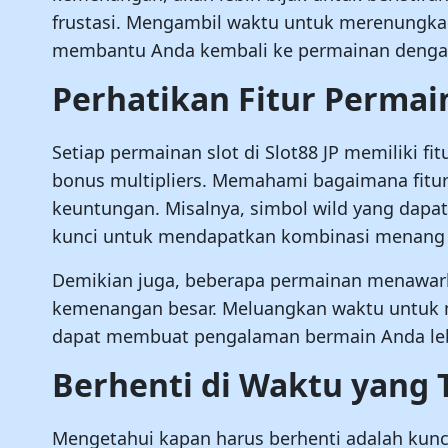
frustasi. Mengambil waktu untuk merenungkan 
membantu Anda kembali ke permainan dengan
Perhatikan Fitur Permai
Setiap permainan slot di Slot88 JP memiliki fi
bonus multipliers. Memahami bagaimana fitur
keuntungan. Misalnya, simbol wild yang dapat
kunci untuk mendapatkan kombinasi menang y
Demikian juga, beberapa permainan menawar
kemenangan besar. Meluangkan waktu untu
dapat membuat pengalaman bermain Anda l
Berhenti di Waktu yang 
Mengetahui kapan harus berhenti adalah kunci