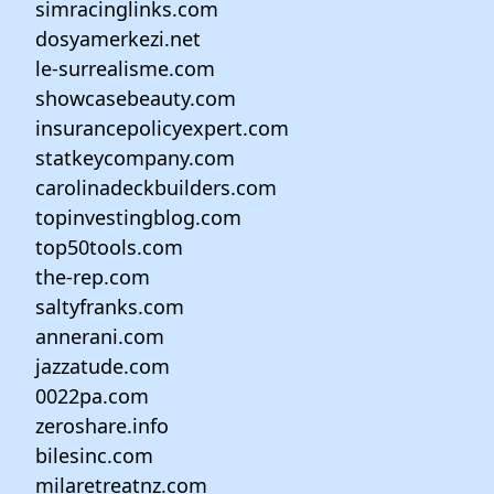
simracinglinks.com
dosyamerkezi.net
le-surrealisme.com
showcasebeauty.com
insurancepolicyexpert.com
statkeycompany.com
carolinadeckbuilders.com
topinvestingblog.com
top50tools.com
the-rep.com
saltyfranks.com
annerani.com
jazzatude.com
0022pa.com
zeroshare.info
bilesinc.com
milaretreatnz.com