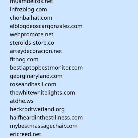
muambeiros.net
infozblog.com
chonbaihat.com
elblogdeoscargonzalez.com
webpromote.net
steroids-store.co
arteydecoracion.net
fithog.com
bestlaptopbestmonitor.com
georginaryland.com
roseandbasil.com
thewhitewhitelights.com
atdhe.ws
heckrodtwetland.org
halfheardinthestillness.com
mybestmassagechair.com
ericreed.net