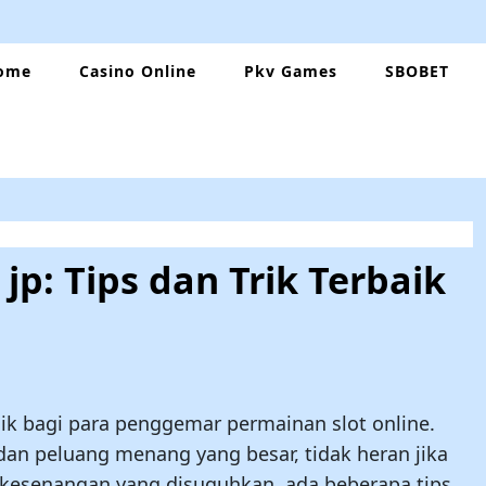
ome
Casino Online
Pkv Games
SBOBET
jp: Tips dan Trik Terbaik
aik bagi para penggemar permainan slot online.
n peluang menang yang besar, tidak heran jika
in kesenangan yang disuguhkan, ada beberapa tips