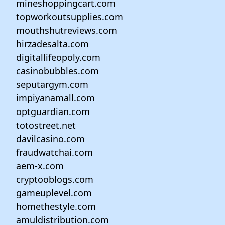
mineshoppingcart.com
topworkoutsupplies.com
mouthshutreviews.com
hirzadesalta.com
digitallifeopoly.com
casinobubbles.com
seputargym.com
impiyanamall.com
optguardian.com
totostreet.net
davilcasino.com
fraudwatchai.com
aem-x.com
cryptooblogs.com
gameuplevel.com
homethestyle.com
amuldistribution.com