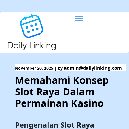
Skip
to
content
admin@dailylinking.com
November 20, 2025
|
by
Memahami Konsep
Slot Raya Dalam
Permainan Kasino
Pengenalan Slot Raya