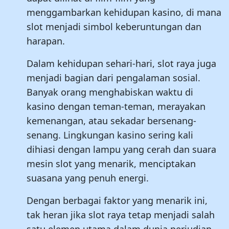
menggambarkan kehidupan kasino, di mana
slot menjadi simbol keberuntungan dan
harapan.
Dalam kehidupan sehari-hari, slot raya juga
menjadi bagian dari pengalaman sosial.
Banyak orang menghabiskan waktu di
kasino dengan teman-teman, merayakan
kemenangan, atau sekadar bersenang-
senang. Lingkungan kasino sering kali
dihiasi dengan lampu yang cerah dan suara
mesin slot yang menarik, menciptakan
suasana yang penuh energi.
Dengan berbagai faktor yang menarik ini,
tak heran jika slot raya tetap menjadi salah