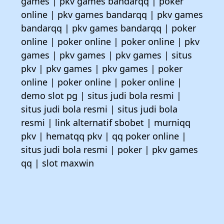
games
|
pkv games bandarqq
|
poker
online
|
pkv games bandarqq
|
pkv games
bandarqq
|
pkv games bandarqq
|
poker
online
|
poker online
|
poker online
|
pkv
games
|
pkv games
|
pkv games
|
situs
pkv
|
pkv games
|
pkv games
|
poker
online
|
poker online
|
poker online
|
demo slot pg
|
situs judi bola resmi
|
situs judi bola resmi
|
situs judi bola
resmi
|
link alternatif sbobet
|
murniqq
pkv
|
hematqq pkv
|
qq poker online
|
situs judi bola resmi
|
poker
|
pkv games
qq
|
slot maxwin