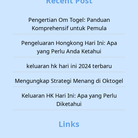
Recent Post
Pengertian Om Togel: Panduan
Komprehensif untuk Pemula
Pengeluaran Hongkong Hari Ini: Apa
yang Perlu Anda Ketahui
keluaran hk hari ini 2024 terbaru
Mengungkap Strategi Menang di Oktogel
Keluaran HK Hari Ini: Apa yang Perlu
Diketahui
Links