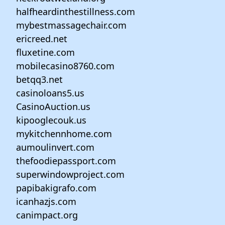
halfheardinthestillness.com
mybestmassagechair.com
ericreed.net
fluxetine.com
mobilecasino8760.com
betqq3.net
casinoloans5.us
CasinoAuction.us
kipooglecouk.us
mykitchennhome.com
aumoulinvert.com
thefoodiepassport.com
superwindowproject.com
papibakigrafo.com
icanhazjs.com
canimpact.org