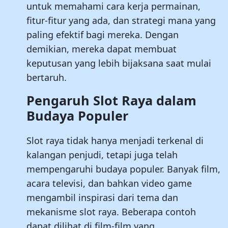
untuk memahami cara kerja permainan,
fitur-fitur yang ada, dan strategi mana yang
paling efektif bagi mereka. Dengan
demikian, mereka dapat membuat
keputusan yang lebih bijaksana saat mulai
bertaruh.
Pengaruh Slot Raya dalam
Budaya Populer
Slot raya tidak hanya menjadi terkenal di
kalangan penjudi, tetapi juga telah
mempengaruhi budaya populer. Banyak film,
acara televisi, dan bahkan video game
mengambil inspirasi dari tema dan
mekanisme slot raya. Beberapa contoh
dapat dilihat di film-film yang