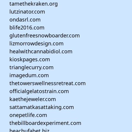
tamethekraken.org
lutzinator.com
ondasrl.com
blife2016.com
glutenfreesnowboarder.com
lizmorrowdesign.com
healwithcannabidiol.com
kioskpages.com
trianglecurry.com
imagedum.com
thetowerswellnessretreat.com
officialgelatostrain.com
kaethejeweler.com
sattamatkasattaking.com
onepetlife.com
thebillboardexperiment.com
beachufabet.biz