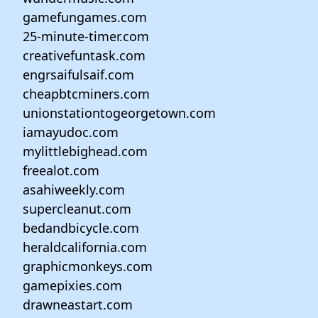
gamefungames.com
25-minute-timer.com
creativefuntask.com
engrsaifulsaif.com
cheapbtcminers.com
unionstationtogeorgetown.com
iamayudoc.com
mylittlebighead.com
freealot.com
asahiweekly.com
supercleanut.com
bedandbicycle.com
heraldcalifornia.com
graphicmonkeys.com
gamepixies.com
drawneastart.com