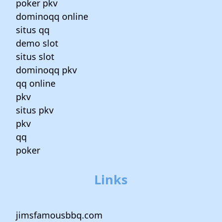
poker pkv
dominoqq online
situs qq
demo slot
situs slot
dominoqq pkv
qq online
pkv
situs pkv
pkv
qq
poker
Links
jimsfamousbbq.com