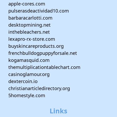
apple-cores.com
pulserasdeactividad10.com
barbaracarlotti.com
desktopmining.net
inthebleachers.net
lexapro-rx-store.com
buyskincareproducts.org
frenchbulldogpuppyforsale.net
kogamasquid.com
themultiplicationtablechart.com
casinoglamour.org
dextercoin.io
christianarticledirectory.org
5homestyle.com
Links