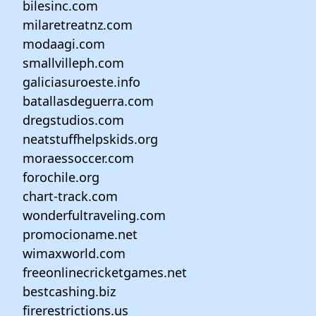
bilesinc.com
milaretreatnz.com
modaagi.com
smallvilleph.com
galiciasuroeste.info
batallasdeguerra.com
dregstudios.com
neatstuffhelpskids.org
moraessoccer.com
forochile.org
chart-track.com
wonderfultraveling.com
promocioname.net
wimaxworld.com
freeonlinecricketgames.net
bestcashing.biz
firerestrictions.us