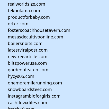
realworldsize.com
teknolama.com
productforbaby.com
orb-z.com
fosterscoachhousetavern.com
mesasdecultivoonline.com
boilersnbits.com
latestviralpost.com
newfreearticle.com
blitzpowerusa.com
gardenofeaten.com
hycys05.com
onemoremilerunning.com
snowboardsteez.com
instagrambioforgirls.com
cashflowxfiles.com