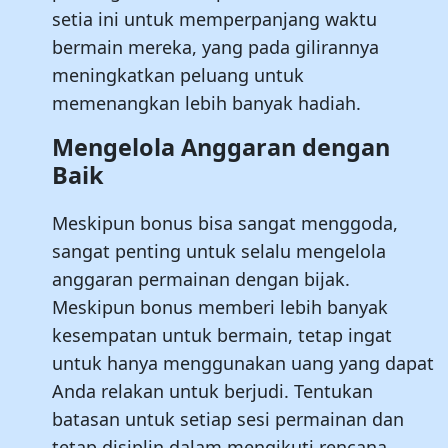
setia ini untuk memperpanjang waktu
bermain mereka, yang pada gilirannya
meningkatkan peluang untuk
memenangkan lebih banyak hadiah.
Mengelola Anggaran dengan
Baik
Meskipun bonus bisa sangat menggoda,
sangat penting untuk selalu mengelola
anggaran permainan dengan bijak.
Meskipun bonus memberi lebih banyak
kesempatan untuk bermain, tetap ingat
untuk hanya menggunakan uang yang dapat
Anda relakan untuk berjudi. Tentukan
batasan untuk setiap sesi permainan dan
tetap disiplin dalam mengikuti rencana