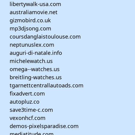
libertywalk-usa.com
australiamovie.net
gizmobird.co.uk
mp3djsong.com
coursdanglaistoulouse.com
neptunuslex.com
auguri-di-natale.info
michelewatch.us
omega--watches.us
breitling-watches.us
tgarnettcentrallautoads.com
fixadvert.com
autopluz.co
save3time-c.com
vexonhcf.com
demos-pixelsparadise.com
mediatitude.com