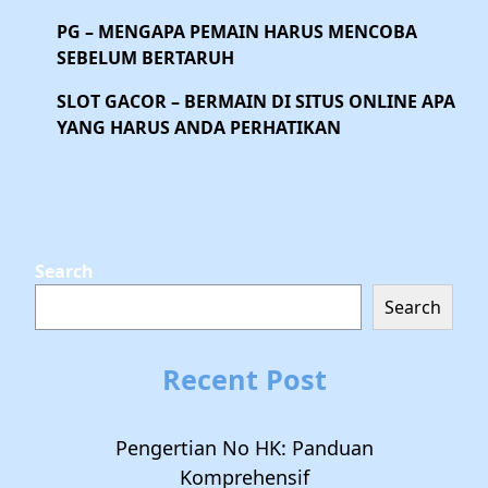
PG – MENGAPA PEMAIN HARUS MENCOBA
SEBELUM BERTARUH
SLOT GACOR – BERMAIN DI SITUS ONLINE APA
YANG HARUS ANDA PERHATIKAN
Search
Search
Recent Post
Pengertian No HK: Panduan
Komprehensif