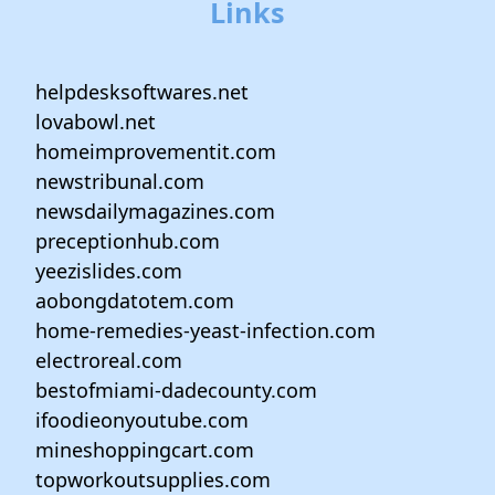
Links
helpdesksoftwares.net
lovabowl.net
homeimprovementit.com
newstribunal.com
newsdailymagazines.com
preceptionhub.com
yeezislides.com
aobongdatotem.com
home-remedies-yeast-infection.com
electroreal.com
bestofmiami-dadecounty.com
ifoodieonyoutube.com
mineshoppingcart.com
topworkoutsupplies.com