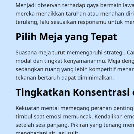
Menjadi observan terhadap gaya bermain lawa
mereka menaikkan taruhan atau menahan diri d
terulang, lalu sesuaikan responsmu untuk me
Pilih Meja yang Tepat
Suasana meja turut memengaruhi strategi. Car
modal dan tingkat kenyamananmu. Meja denga
sedangkan ruang yang lebih kompetitif menari
tekanan bertaruh dapat diminimalkan.
Tingkatkan Konsentrasi 
Kekuatan mental memegang peranan penting d
timbul saat emosi memuncak. Kendalikan emos
setelah sesi panjang. Pikiran yang tenang m
menghadapi situasi sulit.