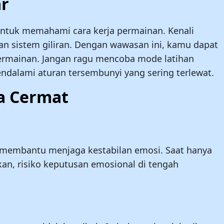
r
untuk memahami cara kerja permainan. Kenali
an sistem giliran. Dengan wawasan ini, kamu dapat
ermainan. Jangan ragu mencoba mode latihan
ndalami aturan tersembunyi yang sering terlewat.
a Cermat
membantu menjaga kestabilan emosi. Saat hanya
an, risiko keputusan emosional di tengah