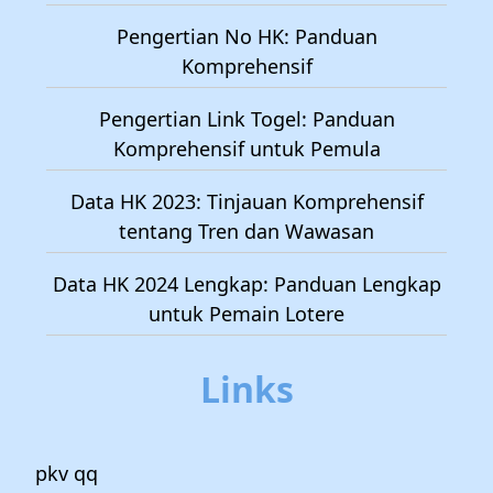
Pengertian No HK: Panduan
Komprehensif
Pengertian Link Togel: Panduan
Komprehensif untuk Pemula
Data HK 2023: Tinjauan Komprehensif
tentang Tren dan Wawasan
Data HK 2024 Lengkap: Panduan Lengkap
untuk Pemain Lotere
Links
pkv qq