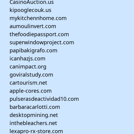
CasinoAuction.us
kipooglecouk.us
mykitchennhome.com
aumoulinvert.com
thefoodiepassport.com
superwindowproject.com
papibakigrafo.com
icanhazjs.com
canimpact.org
goviralstudy.com
cartourism.net
apple-cores.com
pulserasdeactividad10.com
barbaracarlotti.com
desktopmining.net
inthebleachers.net
lexapro-rx-store.com