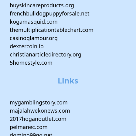
buyskincareproducts.org
frenchbulldogpuppyforsale.net
kogamasquid.com
themultiplicationtablechart.com
casinoglamour.org
dextercoin.io
christianarticledirectory.org
5homestyle.com
Links
mygamblingstory.com
majalahwekonews.com
2017hoganoutlet.com
pelmanec.com
domino99qq.net