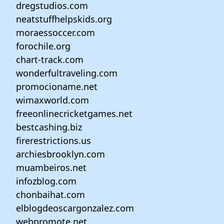
dregstudios.com
neatstuffhelpskids.org
moraessoccer.com
forochile.org
chart-track.com
wonderfultraveling.com
promocioname.net
wimaxworld.com
freeonlinecricketgames.net
bestcashing.biz
firerestrictions.us
archiesbrooklyn.com
muambeiros.net
infozblog.com
chonbaihat.com
elblogdeoscargonzalez.com
webpromote.net