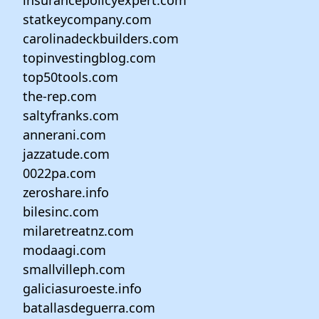
insurancepolicyexpert.com
statkeycompany.com
carolinadeckbuilders.com
topinvestingblog.com
top50tools.com
the-rep.com
saltyfranks.com
annerani.com
jazzatude.com
0022pa.com
zeroshare.info
bilesinc.com
milaretreatnz.com
modaagi.com
smallvilleph.com
galiciasuroeste.info
batallasdeguerra.com