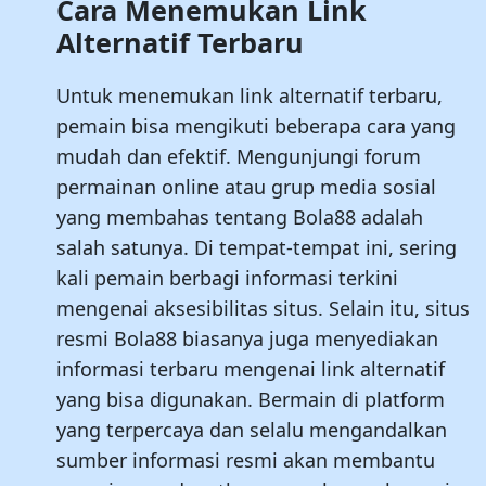
Cara Menemukan Link
Alternatif Terbaru
Untuk menemukan link alternatif terbaru,
pemain bisa mengikuti beberapa cara yang
mudah dan efektif. Mengunjungi forum
permainan online atau grup media sosial
yang membahas tentang Bola88 adalah
salah satunya. Di tempat-tempat ini, sering
kali pemain berbagi informasi terkini
mengenai aksesibilitas situs. Selain itu, situs
resmi Bola88 biasanya juga menyediakan
informasi terbaru mengenai link alternatif
yang bisa digunakan. Bermain di platform
yang terpercaya dan selalu mengandalkan
sumber informasi resmi akan membantu