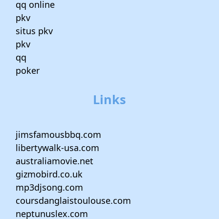
qq online
pkv
situs pkv
pkv
qq
poker
Links
jimsfamousbbq.com
libertywalk-usa.com
australiamovie.net
gizmobird.co.uk
mp3djsong.com
coursdanglaistoulouse.com
neptunuslex.com