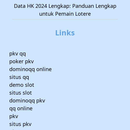
Data HK 2024 Lengkap: Panduan Lengkap
untuk Pemain Lotere
Links
pkv qq
poker pkv
dominoqq online
situs qq
demo slot
situs slot
dominoqq pkv
qq online
pkv
situs pkv