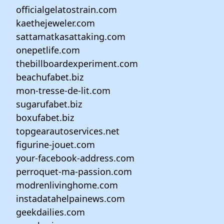
officialgelatostrain.com
kaethejeweler.com
sattamatkasattaking.com
onepetlife.com
thebillboardexperiment.com
beachufabet.biz
mon-tresse-de-lit.com
sugarufabet.biz
boxufabet.biz
topgearautoservices.net
figurine-jouet.com
your-facebook-address.com
perroquet-ma-passion.com
modrenlivinghome.com
instadatahelpainews.com
geekdailies.com