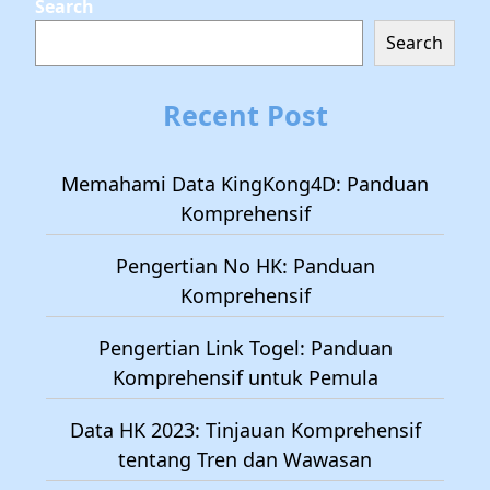
Search
Search
Recent Post
Memahami Data KingKong4D: Panduan
Komprehensif
Pengertian No HK: Panduan
Komprehensif
Pengertian Link Togel: Panduan
Komprehensif untuk Pemula
Data HK 2023: Tinjauan Komprehensif
tentang Tren dan Wawasan