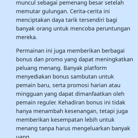
muncul sebagai pemenang besar setelah
memutar gulungan. Cerita-cerita ini
menciptakan daya tarik tersendiri bagi
banyak orang untuk mencoba peruntungan
mereka.
Permainan ini juga memberikan berbagai
bonus dan promo yang dapat meningkatkan
peluang menang. Banyak platform
menyediakan bonus sambutan untuk
pemain baru, serta promosi harian atau
mingguan yang dapat dimanfaatkan oleh
pemain reguler. Kehadiran bonus ini tidak
hanya menambah kesenangan, tetapi juga
memberikan kesempatan lebih untuk
menang tanpa harus mengeluarkan banyak
uang.