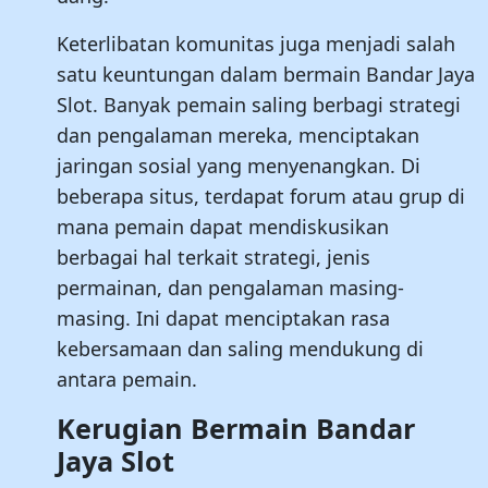
Keterlibatan komunitas juga menjadi salah
satu keuntungan dalam bermain Bandar Jaya
Slot. Banyak pemain saling berbagi strategi
dan pengalaman mereka, menciptakan
jaringan sosial yang menyenangkan. Di
beberapa situs, terdapat forum atau grup di
mana pemain dapat mendiskusikan
berbagai hal terkait strategi, jenis
permainan, dan pengalaman masing-
masing. Ini dapat menciptakan rasa
kebersamaan dan saling mendukung di
antara pemain.
Kerugian Bermain Bandar
Jaya Slot