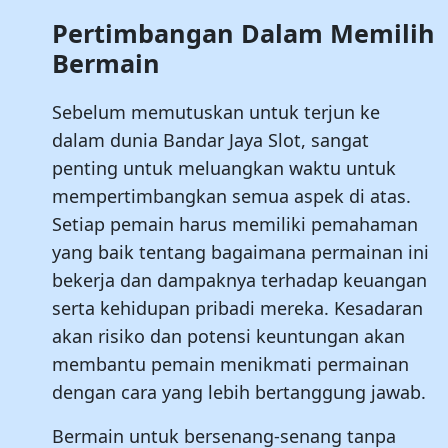
Pertimbangan Dalam Memilih
Bermain
Sebelum memutuskan untuk terjun ke
dalam dunia Bandar Jaya Slot, sangat
penting untuk meluangkan waktu untuk
mempertimbangkan semua aspek di atas.
Setiap pemain harus memiliki pemahaman
yang baik tentang bagaimana permainan ini
bekerja dan dampaknya terhadap keuangan
serta kehidupan pribadi mereka. Kesadaran
akan risiko dan potensi keuntungan akan
membantu pemain menikmati permainan
dengan cara yang lebih bertanggung jawab.
Bermain untuk bersenang-senang tanpa