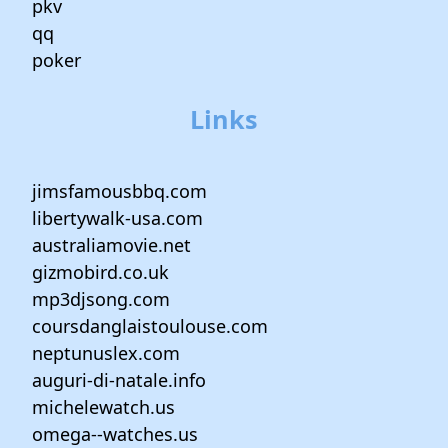
pkv
qq
poker
Links
jimsfamousbbq.com
libertywalk-usa.com
australiamovie.net
gizmobird.co.uk
mp3djsong.com
coursdanglaistoulouse.com
neptunuslex.com
auguri-di-natale.info
michelewatch.us
omega--watches.us