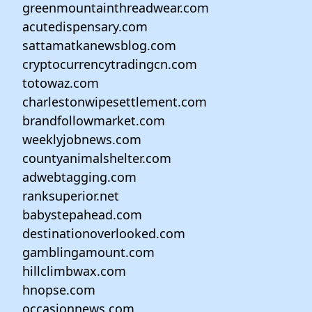
greenmountainthreadwear.com
acutedispensary.com
sattamatkanewsblog.com
cryptocurrencytradingcn.com
totowaz.com
charlestonwipesettlement.com
brandfollowmarket.com
weeklyjobnews.com
countyanimalshelter.com
adwebtagging.com
ranksuperior.net
babystepahead.com
destinationoverlooked.com
gamblingamount.com
hillclimbwax.com
hnopse.com
occasionnews.com