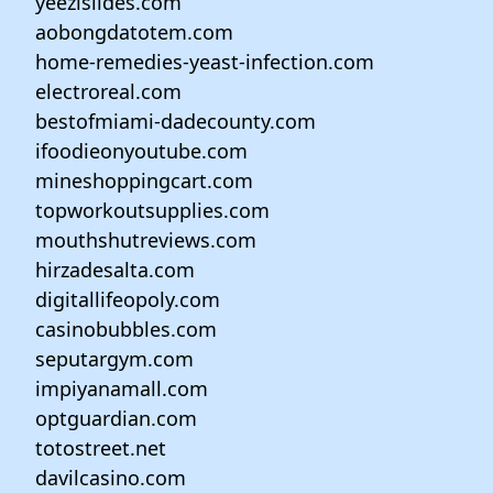
yeezislides.com
aobongdatotem.com
home-remedies-yeast-infection.com
electroreal.com
bestofmiami-dadecounty.com
ifoodieonyoutube.com
mineshoppingcart.com
topworkoutsupplies.com
mouthshutreviews.com
hirzadesalta.com
digitallifeopoly.com
casinobubbles.com
seputargym.com
impiyanamall.com
optguardian.com
totostreet.net
davilcasino.com