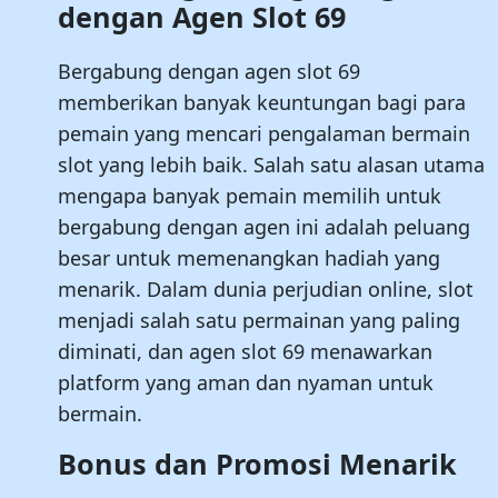
dengan Agen Slot 69
Bergabung dengan agen slot 69
memberikan banyak keuntungan bagi para
pemain yang mencari pengalaman bermain
slot yang lebih baik. Salah satu alasan utama
mengapa banyak pemain memilih untuk
bergabung dengan agen ini adalah peluang
besar untuk memenangkan hadiah yang
menarik. Dalam dunia perjudian online, slot
menjadi salah satu permainan yang paling
diminati, dan agen slot 69 menawarkan
platform yang aman dan nyaman untuk
bermain.
Bonus dan Promosi Menarik