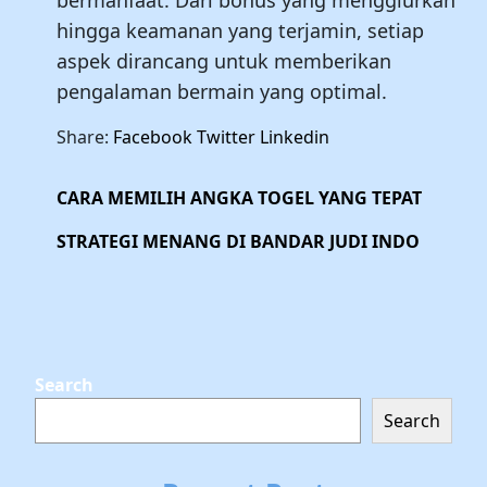
bermanfaat. Dari bonus yang menggiurkan
hingga keamanan yang terjamin, setiap
aspek dirancang untuk memberikan
pengalaman bermain yang optimal.
Share:
Facebook
Twitter
Linkedin
CARA MEMILIH ANGKA TOGEL YANG TEPAT
STRATEGI MENANG DI BANDAR JUDI INDO
Search
Search