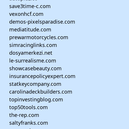
save3time-c.com
vexonhcf.com
demos-pixelsparadise.com
mediatitude.com
prewarmotorcycles.com
simracinglinks.com
dosyamerkezi.net
le-surrealisme.com
showcasebeauty.com
insurancepolicyexpert.com
statkeycompany.com
carolinadeckbuilders.com
topinvestingblog.com
top50tools.com
the-rep.com
saltyfranks.com