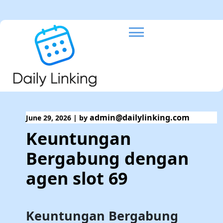
Skip
to
content
admin@dailylinking.com
June 29, 2026
|
by
Keuntungan
Bergabung dengan
agen slot 69
Keuntungan Bergabung