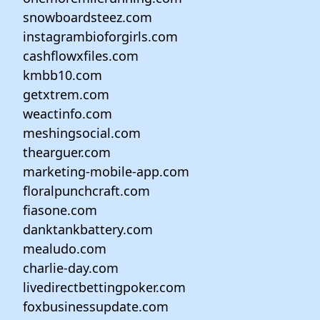
snowboardsteez.com
instagrambioforgirls.com
cashflowxfiles.com
kmbb10.com
getxtrem.com
weactinfo.com
meshingsocial.com
thearguer.com
marketing-mobile-app.com
floralpunchcraft.com
fiasone.com
danktankbattery.com
mealudo.com
charlie-day.com
livedirectbettingpoker.com
foxbusinessupdate.com