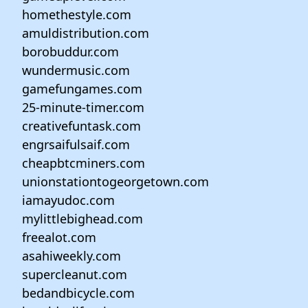
homethestyle.com
amuldistribution.com
borobuddur.com
wundermusic.com
gamefungames.com
25-minute-timer.com
creativefuntask.com
engrsaifulsaif.com
cheapbtcminers.com
unionstationtogeorgetown.com
iamayudoc.com
mylittlebighead.com
freealot.com
asahiweekly.com
supercleanut.com
bedandbicycle.com