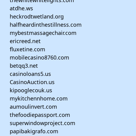
thewhitewhitelights.com
atdhe.ws
heckrodtwetland.org
halfheardinthestillness.com
mybestmassagechair.com
ericreed.net
fluxetine.com
mobilecasino8760.com
betqq3.net
casinoloans5.us
CasinoAuction.us
kipooglecouk.us
mykitchennhome.com
aumoulinvert.com
thefoodiepassport.com
superwindowproject.com
papibakigrafo.com