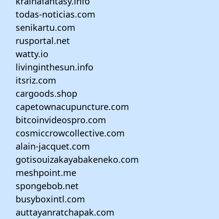
krainafantasy.info
todas-noticias.com
senikartu.com
rusportal.net
watty.io
livinginthesun.info
itsriz.com
cargoods.shop
capetownacupuncture.com
bitcoinvideospro.com
cosmiccrowcollective.com
alain-jacquet.com
gotisouizakayabakeneko.com
meshpoint.me
spongebob.net
busyboxintl.com
auttayanratchapak.com