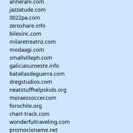
annerani.com
jazzatude.com
0022pa.com
zeroshare.info
bilesinc.com
milaretreatnz.com
modaagi.com
smallvilleph.com
galiciasuroeste.info
batallasdeguerra.com
dregstudios.com
neatstuffhelpskids.org
moraessoccer.com
forochile.org
chart-track.com
wonderfultraveling.com
promocioname.net