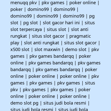
menuqq pkv
|
pkv games
|
poker online
|
poker
|
domino99
|
domino99
|
domino99
|
domino99
|
domino99
|
pg
slot
|
pg slot
|
slot gacor hari ini
|
situs
slot terpercaya
|
situs slot
|
slot anti
rungkat
|
situs slot gacor
|
pragmatic
play
|
slot anti rungkat
|
situs slot gacor
|
x500 slot
|
slot maxwin
|
demo slot
|
pkv
games
|
pkv games bandarqq
|
poker
online
|
pkv games bandarqq
|
pkv games
bandarqq
|
pkv games bandarqq
|
poker
online
|
poker online
|
poker online
|
pkv
games
|
pkv games
|
pkv games
|
situs
pkv
|
pkv games
|
pkv games
|
poker
online
|
poker online
|
poker online
|
demo slot pg
|
situs judi bola resmi
|
situs judi bola resmi
|
situs judi bola