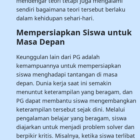
mendengar teori tetapi juga mengalami
sendiri bagaimana teori tersebut berlaku
dalam kehidupan sehari-hari.
Mempersiapkan Siswa untuk
Masa Depan
Keunggulan lain dari PG adalah
kemampuannya untuk mempersiapkan
siswa menghadapi tantangan di masa
depan. Dunia kerja saat ini semakin
menuntut keterampilan yang beragam, dan
PG dapat membantu siswa mengembangkan
keterampilan tersebut sejak dini. Melalui
pengalaman belajar yang beragam, siswa
diajarkan untuk menjadi problem solver dan
berpikir kritis. Misalnya, ketika siswa terlibat