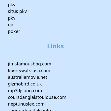
pkv
situs pkv
pkv
qq
poker
Links
jimsfamousbbq.com
libertywalk-usa.com
australiamovie.net
gizmobird.co.uk
mp3djsong.com
coursdanglaistoulouse.com
neptunuslex.com
auguri-di-natale.info