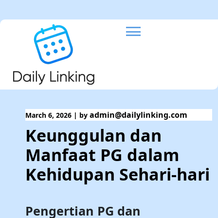
Skip
to
content
admin@dailylinking.com
March 6, 2026
|
by
Keunggulan dan
Manfaat PG dalam
Kehidupan Sehari-hari
Pengertian PG dan