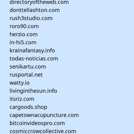
directoryoftheweb.com
donttellashton.com
rush3studio.com
roro90.com
herzio.com
in-hi5.com
krainafantasy.info
todas-noticias.com
senikartu.com
rusportal.net
watty.io
livinginthesun.info
itsriz.com
cargoods.shop
capetownacupuncture.com
bitcoinvideospro.com
cosmiccrowcollective.com