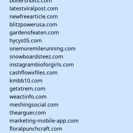
boilersnbits.com
latestviralpost.com
newfreearticle.com
blitzpowerusa.com
gardenofeaten.com
hycys05.com
onemoremilerunning.com
snowboardsteez.com
instagrambioforgirls.com
cashflowxfiles.com
kmbb10.com
getxtrem.com
weactinfo.com
meshingsocial.com
thearguer.com
marketing-mobile-app.com
floralpunchcraft.com