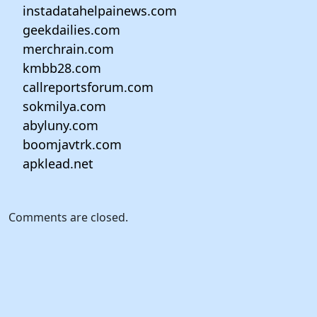
instadatahelpainews.com
geekdailies.com
merchrain.com
kmbb28.com
callreportsforum.com
sokmilya.com
abyluny.com
boomjavtrk.com
apklead.net
Comments are closed.