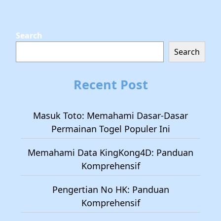
Search
Search
Recent Post
Masuk Toto: Memahami Dasar-Dasar
Permainan Togel Populer Ini
Memahami Data KingKong4D: Panduan
Komprehensif
Pengertian No HK: Panduan
Komprehensif