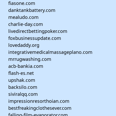
fiasone.com
danktankbattery.com
mealudo.com
charlie-day.com
livedirectbettingpoker.com
foxbusinessupdate.com
lovedaddy.org
integrativemedicalmassageplano.com
mrrugwashing.com
acb-bankia.com
flash-es.net
upshak.com
backsilo.com
siviralqq.com
impressionresorthoian.com
bestfreakingclothesever.com
falling-film-evaporator.com