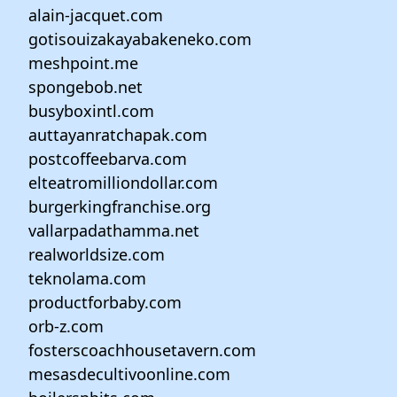
alain-jacquet.com
gotisouizakayabakeneko.com
meshpoint.me
spongebob.net
busyboxintl.com
auttayanratchapak.com
postcoffeebarva.com
elteatromilliondollar.com
burgerkingfranchise.org
vallarpadathamma.net
realworldsize.com
teknolama.com
productforbaby.com
orb-z.com
fosterscoachhousetavern.com
mesasdecultivoonline.com