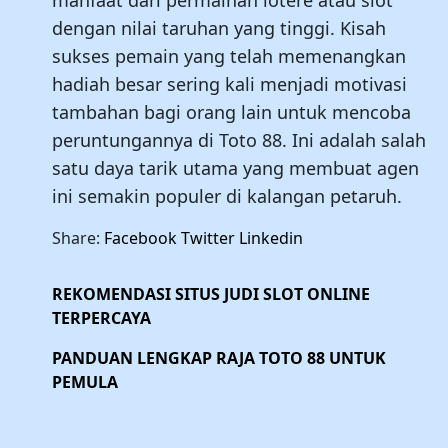
manfaat dari permainan lotere atau slot
dengan nilai taruhan yang tinggi. Kisah
sukses pemain yang telah memenangkan
hadiah besar sering kali menjadi motivasi
tambahan bagi orang lain untuk mencoba
peruntungannya di Toto 88. Ini adalah salah
satu daya tarik utama yang membuat agen
ini semakin populer di kalangan petaruh.
Share:
Facebook
Twitter
Linkedin
REKOMENDASI SITUS JUDI SLOT ONLINE
TERPERCAYA
PANDUAN LENGKAP RAJA TOTO 88 UNTUK
PEMULA