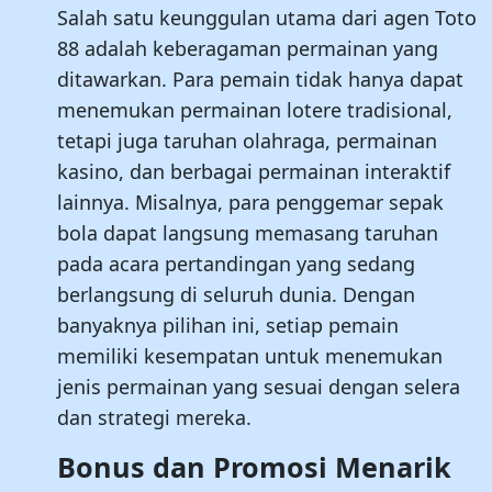
Salah satu keunggulan utama dari agen Toto
88 adalah keberagaman permainan yang
ditawarkan. Para pemain tidak hanya dapat
menemukan permainan lotere tradisional,
tetapi juga taruhan olahraga, permainan
kasino, dan berbagai permainan interaktif
lainnya. Misalnya, para penggemar sepak
bola dapat langsung memasang taruhan
pada acara pertandingan yang sedang
berlangsung di seluruh dunia. Dengan
banyaknya pilihan ini, setiap pemain
memiliki kesempatan untuk menemukan
jenis permainan yang sesuai dengan selera
dan strategi mereka.
Bonus dan Promosi Menarik