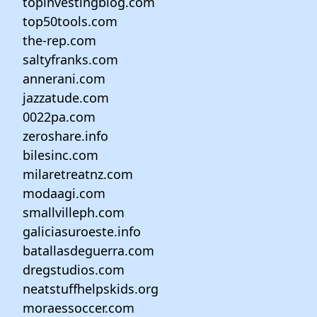
topinvestingblog.com
top50tools.com
the-rep.com
saltyfranks.com
annerani.com
jazzatude.com
0022pa.com
zeroshare.info
bilesinc.com
milaretreatnz.com
modaagi.com
smallvilleph.com
galiciasuroeste.info
batallasdeguerra.com
dregstudios.com
neatstuffhelpskids.org
moraessoccer.com