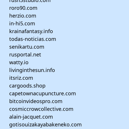
rush3studio.com
roro90.com
herzio.com
in-hi5.com
krainafantasy.info
todas-noticias.com
senikartu.com
rusportal.net
watty.io
livinginthesun.info
itsriz.com
cargoods.shop
capetownacupuncture.com
bitcoinvideospro.com
cosmiccrowcollective.com
alain-jacquet.com
gotisouizakayabakeneko.com