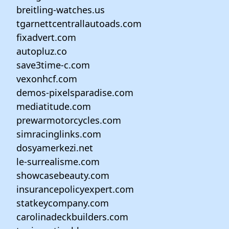
breitling-watches.us
tgarnettcentrallautoads.com
fixadvert.com
autopluz.co
save3time-c.com
vexonhcf.com
demos-pixelsparadise.com
mediatitude.com
prewarmotorcycles.com
simracinglinks.com
dosyamerkezi.net
le-surrealisme.com
showcasebeauty.com
insurancepolicyexpert.com
statkeycompany.com
carolinadeckbuilders.com