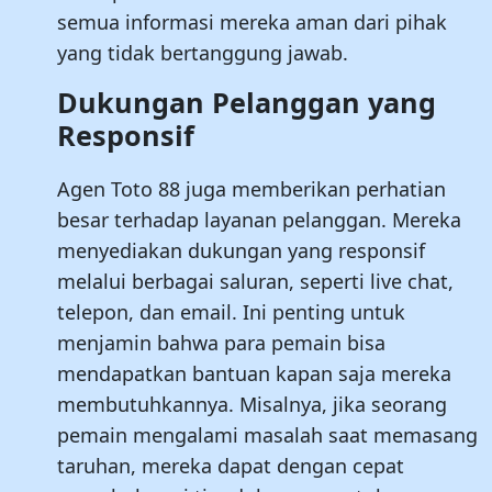
semua informasi mereka aman dari pihak
yang tidak bertanggung jawab.
Dukungan Pelanggan yang
Responsif
Agen Toto 88 juga memberikan perhatian
besar terhadap layanan pelanggan. Mereka
menyediakan dukungan yang responsif
melalui berbagai saluran, seperti live chat,
telepon, dan email. Ini penting untuk
menjamin bahwa para pemain bisa
mendapatkan bantuan kapan saja mereka
membutuhkannya. Misalnya, jika seorang
pemain mengalami masalah saat memasang
taruhan, mereka dapat dengan cepat