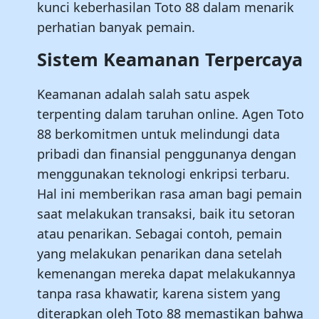
kunci keberhasilan Toto 88 dalam menarik
perhatian banyak pemain.
Sistem Keamanan Terpercaya
Keamanan adalah salah satu aspek
terpenting dalam taruhan online. Agen Toto
88 berkomitmen untuk melindungi data
pribadi dan finansial penggunanya dengan
menggunakan teknologi enkripsi terbaru.
Hal ini memberikan rasa aman bagi pemain
saat melakukan transaksi, baik itu setoran
atau penarikan. Sebagai contoh, pemain
yang melakukan penarikan dana setelah
kemenangan mereka dapat melakukannya
tanpa rasa khawatir, karena sistem yang
diterapkan oleh Toto 88 memastikan bahwa