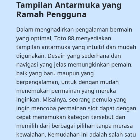
Tampilan Antarmuka yang
Ramah Pengguna
Dalam menghadirkan pengalaman bermain
yang optimal, Toto 88 menyediakan
tampilan antarmuka yang intuitif dan mudah
digunakan. Desain yang sederhana dan
navigasi yang jelas memungkinkan pemain,
baik yang baru maupun yang
berpengalaman, untuk dengan mudah
menemukan permainan yang mereka
inginkan. Misalnya, seorang pemula yang
ingin mencoba permainan slot dapat dengan
cepat menemukan kategori tersebut dan
memilih dari berbagai pilihan tanpa merasa
kewalahan. Kemudahan ini adalah salah satu