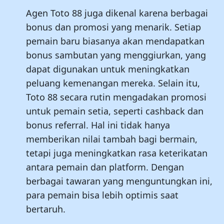
Agen Toto 88 juga dikenal karena berbagai
bonus dan promosi yang menarik. Setiap
pemain baru biasanya akan mendapatkan
bonus sambutan yang menggiurkan, yang
dapat digunakan untuk meningkatkan
peluang kemenangan mereka. Selain itu,
Toto 88 secara rutin mengadakan promosi
untuk pemain setia, seperti cashback dan
bonus referral. Hal ini tidak hanya
memberikan nilai tambah bagi bermain,
tetapi juga meningkatkan rasa keterikatan
antara pemain dan platform. Dengan
berbagai tawaran yang menguntungkan ini,
para pemain bisa lebih optimis saat
bertaruh.