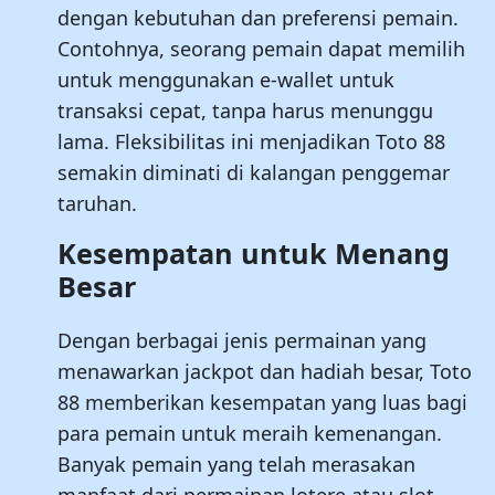
dengan kebutuhan dan preferensi pemain.
Contohnya, seorang pemain dapat memilih
untuk menggunakan e-wallet untuk
transaksi cepat, tanpa harus menunggu
lama. Fleksibilitas ini menjadikan Toto 88
semakin diminati di kalangan penggemar
taruhan.
Kesempatan untuk Menang
Besar
Dengan berbagai jenis permainan yang
menawarkan jackpot dan hadiah besar, Toto
88 memberikan kesempatan yang luas bagi
para pemain untuk meraih kemenangan.
Banyak pemain yang telah merasakan