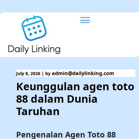
Skip
to
content
admin@dailylinking.com
July 8, 2026
|
by
Keunggulan agen toto
88 dalam Dunia
Taruhan
Pengenalan Agen Toto 88