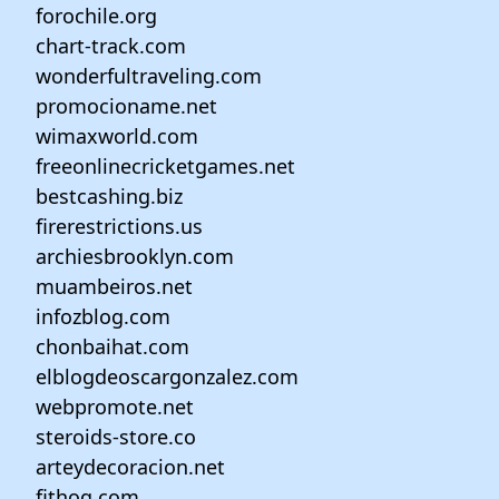
forochile.org
chart-track.com
wonderfultraveling.com
promocioname.net
wimaxworld.com
freeonlinecricketgames.net
bestcashing.biz
firerestrictions.us
archiesbrooklyn.com
muambeiros.net
infozblog.com
chonbaihat.com
elblogdeoscargonzalez.com
webpromote.net
steroids-store.co
arteydecoracion.net
fithog.com