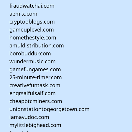
fraudwatchai.com
aem-x.com
cryptooblogs.com
gameuplevel.com
homethestyle.com
amuldistribution.com
borobuddur.com
wundermusic.com
gamefungames.com
25-minute-timer.com
creativefuntask.com
engrsaifulsaif.com
cheapbtcminers.com
unionstationtogeorgetown.com
iamayudoc.com
mylittlebighead.com