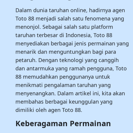
Dalam dunia taruhan online, hadirnya agen
Toto 88 menjadi salah satu fenomena yang
menonjol. Sebagai salah satu platform
taruhan terbesar di Indonesia, Toto 88
menyediakan berbagai jenis permainan yang
menarik dan menguntungkan bagi para
petaruh. Dengan teknologi yang canggih
dan antarmuka yang ramah pengguna, Toto
88 memudahkan penggunanya untuk
menikmati pengalaman taruhan yang
menyenangkan. Dalam artikel ini, kita akan
membahas berbagai keunggulan yang
dimiliki oleh agen Toto 88.
Keberagaman Permainan