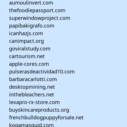
aumoulinvert.com
thefoodiepassport.com
superwindowproject.com
papibakigrafo.com
icanhazjs.com
canimpact.org
goviralstudy.com
cartourism.net
apple-cores.com
pulserasdeactividad10.com
barbaracarlotti.com
desktopmining.net
inthebleachers.net
lexapro-rx-store.com
buyskincareproducts.org
frenchbulldogpuppyforsale.net
kogamasquid.com